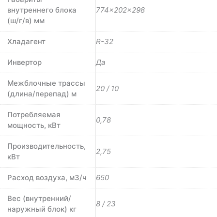
внутреннего блока
774×202×298
(ш/г/в) мм
Хладагент
R-32
Инвертор
Да
Межблочные трассы
20 / 10
(длина/перепад) м
Потребляемая
0,78
мощность, кВт
Производительность,
2,75
кВт
Расход воздуха, м3/ч
650
Вес (внутренний/
8 / 23
наружный блок) кг