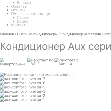
Бренды
Объекты
Отзывы
Полезная информация
Статьи
Видео
Контакты
Белый
Количество
Главная
/
Бытовые кондиционеры
/ Кондиционер Aux серия Comf
товара
Кондиционер
Кондиционер
Aux сери
Aux
серия
Comfort
Progressive
ASW-
H09A4/HB-
R2DI