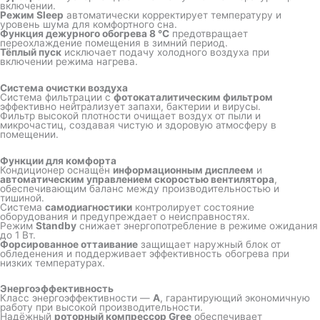
включении.
Режим Sleep
автоматически корректирует температуру и
уровень шума для комфортного сна.
Функция дежурного обогрева 8 °C
предотвращает
переохлаждение помещения в зимний период.
Тёплый пуск
исключает подачу холодного воздуха при
включении режима нагрева.
Система очистки воздуха
Система фильтрации с
фотокаталитическим фильтром
эффективно нейтрализует запахи, бактерии и вирусы.
Фильтр высокой плотности очищает воздух от пыли и
микрочастиц, создавая чистую и здоровую атмосферу в
помещении.
Функции для комфорта
Кондиционер оснащён
информационным дисплеем
и
автоматическим управлением скоростью вентилятора
,
обеспечивающим баланс между производительностью и
тишиной.
Система
самодиагностики
контролирует состояние
оборудования и предупреждает о неисправностях.
Режим
Standby
снижает энергопотребление в режиме ожидания
до 1 Вт.
Форсированное оттаивание
защищает наружный блок от
обледенения и поддерживает эффективность обогрева при
низких температурах.
Энергоэффективность
Класс энергоэффективности —
A
, гарантирующий экономичную
работу при высокой производительности.
Надёжный
роторный компрессор Gree
обеспечивает