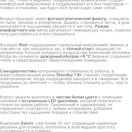
комфортный микроклимат и поддерживает его без перепадов —
плавно и спокойно, как будто всё происходит само собой.
Воздух проходит через
фотокаталитический фильтр
, очищаясь
от пыли, запахов и аллергенов. Дышать становится легче, а дом
наполняется ощущением свежести и чистоты.
Режим
комфортного сна
мягко регулирует температуру ночью, помогая
телу расслабиться и восстановиться.
Функция
iFeel
поддерживает идеальный микроклимат именно в
том месте, где находитесь вы, а
тёплый старт
защищает от
неприятных потоков холодного воздуха при включении обогрева.
Когда вы уезжаете,
дежурный обогрев +8 °C
бережно сохраняет
тепло и предотвращает переохлаждение помещения.
Самодиагностика
контролирует стабильность работы, а
энергосберегающий режим
Standby 1 Вт
снижает потребление
электроэнергии, когда кондиционер находится в ожидании. Всё
продумано до мелочей — чтобы техника служила долго, тихо и
уверенно.
Корпус модели выполнен в
чистом белом цвете
с плавными
линиями и
встроенным LED-дисплеем
, который появляется
только во время работы. Лаконичный и сдержанный, он
гармонично сочетается с любым интерьером, добавляя
пространству ощущение порядка и спокойствия.
Компания
Daichi
, уже более 20 лет создающая надёжные
решения для климата, воплотила в этой модели простоту,
долговечность и комфорт.