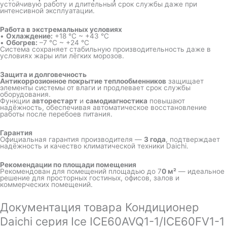
устойчивую работу и длительный срок службы даже при
интенсивной эксплуатации.
Работа в экстремальных условиях
•
Охлаждение:
+18 °C ~ +43 °C
•
Обогрев:
–7 °C ~ +24 °C
Система сохраняет стабильную производительность даже в
условиях жары или лёгких морозов.
Защита и долговечность
Антикоррозионное покрытие теплообменников
защищает
элементы системы от влаги и продлевает срок службы
оборудования.
Функции
авторестарт
и
самодиагностика
повышают
надёжность, обеспечивая автоматическое восстановление
работы после перебоев питания.
Гарантия
Официальная гарантия производителя —
3 года
, подтверждает
надёжность и качество климатической техники Daichi.
Рекомендации по площади помещения
Рекомендован для помещений площадью до 7
0 м²
— идеальное
решение для просторных гостиных, офисов, залов и
коммерческих помещений.
Документация товара Кондиционер
Daichi серия Ice ICE60AVQ1-1/ICE60FV1-1