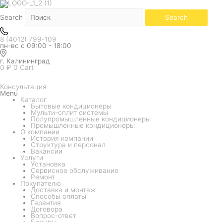
Белый
Количество
товара
Кондиционер
Search
Search
Daichi
серия
Ice
8 (4012) 799-109
ICE60AVQ1-
пн-вс с 09:00 - 18:00
1/ICE60FV1-
1
г. Калининград
0
₽
0
Cart
Консультация
Menu
Каталог
Бытовые кондиционеры
Мульти-сплит системы
Полупромышленные кондиционеры
Промышленные кондиционеры
О компании
История компании
Структура и персонал
Вакансии
Услуги
Установка
Сервисное обслуживание
Ремонт
Покупателю
Доставка и монтаж
Способы оплаты
Гарантия
Договора
Вопрос-ответ
Бренды