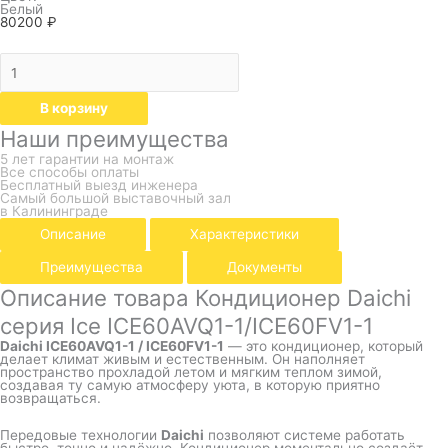
Белый
80200
₽
В корзину
Наши преимущества
5 лет гарантии на монтаж
Все способы оплаты
Бесплатный выезд инженера
Самый большой выставочный зал
в Калининграде
Описание
Характеристики
Преимущества
Документы
Описание товара Кондиционер Daichi
серия Ice ICE60AVQ1-1/ICE60FV1-1
Daichi ICE60AVQ1-1 / ICE60FV1-1
— это кондиционер, который
делает климат живым и естественным. Он наполняет
пространство прохладой летом и мягким теплом зимой,
создавая ту самую атмосферу уюта, в которую приятно
возвращаться.
Передовые технологии
Daichi
позволяют системе работать
быстро, точно и надёжно. Кондиционер моментально создаёт