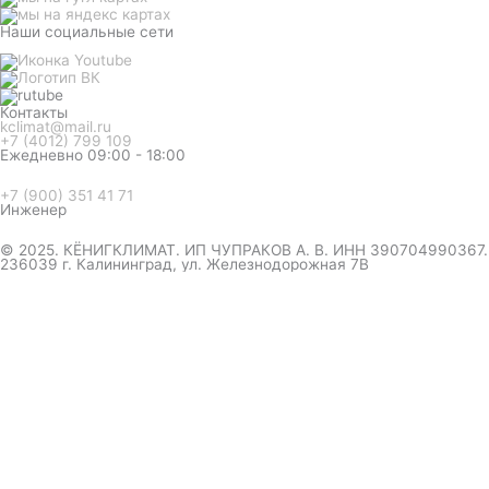
Наши социальные сети
Контакты
kclimat@mail.ru
+7 (4012) 799 109
Ежедневно 09:00 - 18:00
+7 (900) 351 41 71
Инженер
© 2025. КЁНИГКЛИМАТ. ИП ЧУПРАКОВ А. В. ИНН 390704990367.
236039 г. Калининград, ул. Железнодорожная 7В
инженер ответит на вопрос
и даст совет по кондиционеру
Я даю согласие на обработку персональных данных в
соответствии с
Политикой конфиденциальности
Отправить
Оформление
заказа