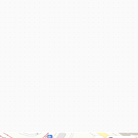
КёнигКлимат