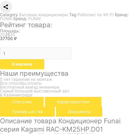
Category
Бытовые кондиционеры
Tag
Работает по WI-FI
Бренд:
FUNAI
Бренд:
FUNAI
Рейтинг товара:
Площадь:
20
25
35
37700
₽
В корзину
Наши преимущества
5 лет гарантии на монтаж
Все способы оплаты
Бесплатный выезд инженера
Самый большой выставочный зал
в Калининграде
Описание
Характеристики
Преимущества
Документы
Описание товара Кондиционер Funai
серия Kagami RAC-KM25HP.D01