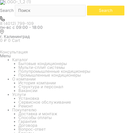
Количество
товара
Кондиционер
Search
Search
Funai
серия
Kagami
8 (4012) 799-109
RAC-
пн-вс с 09:00 - 18:00
KM25HP.D01
г. Калининград
0
₽
0
Cart
Консультация
Menu
Каталог
Бытовые кондиционеры
Мульти-сплит системы
Полупромышленные кондиционеры
Промышленные кондиционеры
О компании
История компании
Структура и персонал
Вакансии
Услуги
Установка
Сервисное обслуживание
Ремонт
Покупателю
Доставка и монтаж
Способы оплаты
Гарантия
Договора
Вопрос-ответ
Бренды