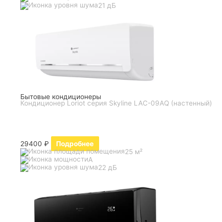
21 дБ
Бытовые кондиционеры
Кондиционер Loriot серия Skyline LAC-09AQ (настенный)
29400
₽
Подробнее
25 м²
A
22 дБ