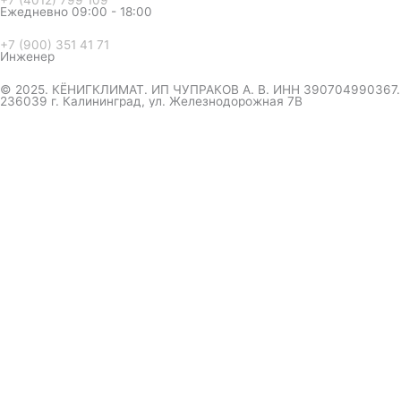
+7 (4012) 799 109
Ежедневно 09:00 - 18:00
+7 (900) 351 41 71
Инженер
© 2025. КЁНИГКЛИМАТ. ИП ЧУПРАКОВ А. В. ИНН 390704990367.
236039 г. Калининград, ул. Железнодорожная 7В
инженер ответит на вопрос
и даст совет по кондиционеру
Я даю согласие на обработку персональных данных в
соответствии с
Политикой конфиденциальности
Отправить
Оформление
заказа
Соглашаюсь с обработкой персональных данных, в
соответствии с
Политикой конфиденциальности компании
Отправить