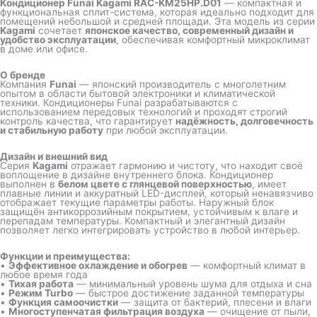
Кондиционер Funai Kagami RAC-KM25HP.D01
— компактная и
функциональная сплит-система, которая идеально подходит для
помещений небольшой и средней площади. Эта модель из серии
Kagami
сочетает
японское качество, современный дизайн и
удобство эксплуатации
, обеспечивая комфортный микроклимат
в доме или офисе.
О бренде
Компания
Funai
— японский производитель с многолетним
опытом в области бытовой электроники и климатической
техники. Кондиционеры Funai разрабатываются с
использованием передовых технологий и проходят строгий
контроль качества, что гарантирует
надёжность, долговечность
и стабильную работу
при любой эксплуатации.
Дизайн и внешний вид
Серия
Kagami
отражает гармонию и чистоту, что находит своё
воплощение в дизайне внутреннего блока. Кондиционер
выполнен в
белом цвете с глянцевой поверхностью
, имеет
плавные линии и аккуратный LED-дисплей, который ненавязчиво
отображает текущие параметры работы. Наружный блок
защищён антикоррозийным покрытием, устойчивым к влаге и
перепадам температуры. Компактный и элегантный дизайн
позволяет легко интегрировать устройство в любой интерьер.
Функции и преимущества:
•
Эффективное охлаждение и обогрев
— комфортный климат в
любое время года
•
Тихая работа
— минимальный уровень шума для отдыха и сна
•
Режим Turbo
— быстрое достижение заданной температуры
•
Функция самоочистки
— защита от бактерий, плесени и влаги
•
Многоступенчатая фильтрация воздуха
— очищение от пыли,