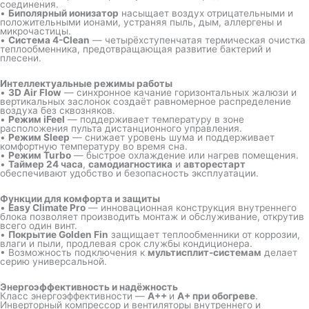
соединения.
•
Биполярный ионизатор
насыщает воздух отрицательными и
положительными ионами, устраняя пыль, дым, аллергены и
микрочастицы.
•
Система 4-Clean
— четырёхступенчатая термическая очистка
теплообменника, предотвращающая развитие бактерий и
плесени.
Интеллектуальные режимы работы
•
3D Air Flow
— синхронное качание горизонтальных жалюзи и
вертикальных заслонок создаёт равномерное распределение
воздуха без сквозняков.
•
Режим iFeel
— поддерживает температуру в зоне
расположения пульта дистанционного управления.
•
Режим Sleep
— снижает уровень шума и поддерживает
комфортную температуру во время сна.
•
Режим Turbo
— быстрое охлаждение или нагрев помещения.
•
Таймер 24 часа
,
самодиагностика
и
авторестарт
обеспечивают удобство и безопасность эксплуатации.
Функции для комфорта и защиты
•
Easy Climate Pro
— инновационная конструкция внутреннего
блока позволяет производить монтаж и обслуживание, открутив
всего один винт.
•
Покрытие Golden Fin
защищает теплообменники от коррозии,
влаги и пыли, продлевая срок службы кондиционера.
• Возможность подключения к
мультисплит-системам
делает
серию универсальной.
Энергоэффективность и надёжность
Класс энергоэффективности —
A++
и
A+ при обогреве
.
Инверторный компрессор и вентиляторы внутреннего и