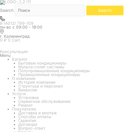
Белый
Количество
товара
Кондиционер
Search
Search
Kentatsu
серия
Sempai
8 (4012) 799-109
KSGPA53HZRN1/KSRPA53HZRN1
пн-вс с 09:00 - 18:00
г. Калининград
0
₽
0
Cart
Консультация
Menu
Каталог
Бытовые кондиционеры
Мульти-сплит системы
Полупромышленные кондиционеры
Промышленные кондиционеры
О компании
История компании
Структура и персонал
Вакансии
Услуги
Установка
Сервисное обслуживание
Ремонт
Покупателю
Доставка и монтаж
Способы оплаты
Гарантия
Договора
Вопрос-ответ
Бренды