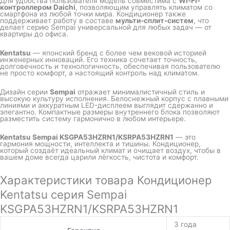
Для удобства пользователя модель совместима с
Wi-Fi-
контроллером Daichi
, позволяющим управлять климатом со
смартфона из любой точки мира. Кондиционер также
поддерживает работу в составе
мульти-сплит-систем
, что
делает серию Sempai универсальной для любых задач — от
квартиры до офиса.
Kentatsu
— японский бренд с более чем вековой историей
инженерных инноваций. Его техника сочетает точность,
долговечность и технологичность, обеспечивая пользователю
не просто комфорт, а настоящий контроль над климатом.
Дизайн серии
Sempai
отражает минималистичный стиль и
высокую культуру исполнения. Белоснежный корпус с плавными
линиями и аккуратным LED-дисплеем выглядит сдержанно и
элегантно. Компактные размеры внутреннего блока позволяют
разместить систему гармонично в любом интерьере.
Kentatsu Sempai KSGPA53HZRN1/KSRPA53HZRN1
— это
гармония мощности, интеллекта и тишины. Кондиционер,
который создаёт идеальный климат и очищает воздух, чтобы в
вашем доме всегда царили лёгкость, чистота и комфорт.
Характеристики товара Кондиционер
Kentatsu серия Sempai
KSGPA53HZRN1/KSRPA53HZRN1
3 года