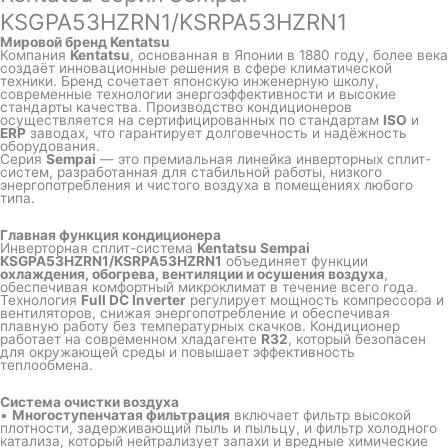
KSGPA53HZRN1/KSRPA53HZRN1
Мировой бренд Kentatsu
Компания
Kentatsu
, основанная в Японии в 1880 году, более века
создаёт инновационные решения в сфере климатической
техники. Бренд сочетает японскую инженерную школу,
современные технологии энергоэффективности и высокие
стандарты качества. Производство кондиционеров
осуществляется на сертифицированных по стандартам
ISO
и
ERP
заводах, что гарантирует долговечность и надёжность
оборудования.
Серия
Sempai
— это премиальная линейка инверторных сплит-
систем, разработанная для стабильной работы, низкого
энергопотребления и чистого воздуха в помещениях любого
типа.
Главная функция кондиционера
Инверторная сплит-система
Kentatsu Sempai
KSGPA53HZRN1/KSRPA53HZRN1
объединяет функции
охлаждения, обогрева, вентиляции и осушения воздуха
,
обеспечивая комфортный микроклимат в течение всего года.
Технология
Full DC Inverter
регулирует мощность компрессора и
вентиляторов, снижая энергопотребление и обеспечивая
плавную работу без температурных скачков. Кондиционер
работает на современном хладагенте
R32
, который безопасен
для окружающей среды и повышает эффективность
теплообмена.
Система очистки воздуха
•
Многоступенчатая фильтрация
включает фильтр высокой
плотности, задерживающий пыль и пыльцу, и фильтр холодного
катализа, который нейтрализует запахи и вредные химические