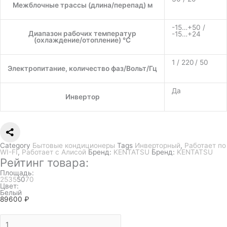
Межблочные трассы (длина/перепад) м
-15…+50 /
Диапазон рабочих температур
-15…+24
(охлаждение/отопление) °C
1 / 220 / 50
Электропитание, количество фаз/Вольт/Гц
Да
Инвертор
Category
Бытовые кондиционеры
Tags
Инверторный
,
Работает по
WI-FI
,
Работает с Алисой
Бренд:
KENTATSU
Бренд:
KENTATSU
Рейтинг товара:
Площадь:
25
35
50
70
Цвет:
Белый
89600
₽