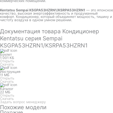
коммерческих помещений.
Kentatsu Sempai KSGPA53HZRN1/KSRPA53HZRN1
— это японское
качество, высокая энергоэффективность и продуманный
комфорт. Кондиционер, который объединяет мощность, тишину и
чистоту воздуха в одном умном решении.
Документация товара Кондиционер
Kentatsu серия Sempai
KSGPA53HZRN1/KSRPA53HZRN1
Буклет
1 001 КБ
Открыть
Скачать
Инструкция
11 МБ
Открыть
Скачать
Каталог
22 МБ
Открыть
Скачать
Задать вопрос менеджеру
Похожие модели
Похожие