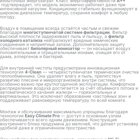
избыточных энергозатрат. Класс энергоэффективности
A++
подтверждает, что модель экономично работает даже при
интенсивной нагрузке. Кондиционер стабильно функционирует в
широком диапазоне температур, сохраняя комфорт в любую
погоду.
Воздух в помещении всегда остаётся чистым и свежим
благодаря
многоступенчатой системе фильтрации
. Фильтр
высокой плотности задерживает пыль и пыльцу, а
фильтр
холодного катализа
нейтрализует вредные химические
соединения и неприятные запахи. Дополнительную защиту
обеспечивает
биполярный ионизатор
— он насыщает воздух
положительными и отрицательными ионами, очищая его от
дыма, аллергенов и бактерий.
Для внутренней чистоты предусмотрена инновационная
технология
4-Clean
— четырёхступенчатая термическая очистка
теплообменника. Она удаляет влагу и пыль, препятствуя
развитию плесени и микроорганизмов внутри системы, что
особенно важно при круглогодичной эксплуатации. Комфортное
распределение воздуха достигается за счёт объёмного потока и
автоматического качания жалюзи — горизонтальных и
вертикальных. Это исключает образование «застойных зон» и
поддерживает равномерную температуру по всей комнате.
Монтаж и обслуживание максимально упрощены благодаря
технологии
Easy Climate Pro
— доступ к основным узлам
обеспечивается всего одним движением. Конструкция
внутреннего блока продумана до мелочей, что делает установку
удобной даже в ограниченном пространстве.