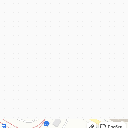
КёнигКлимат
Кондиционеры в Калининграде