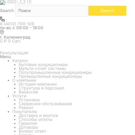
Количество
товара
Сплит-
Search
Search
система
Hisense
серия
8 (4012) 799-109
EXPERT
пн-вс с 09:00 - 18:00
PRO
2.0
EU
г. Калининград
DC
0
₽
0
Cart
Inverter
AS-
13UW4RLCHC00
Консультация
Menu
Каталог
Бытовые кондиционеры
Мульти-сплит системы
Полупромышленные кондиционеры
Промышленные кондиционеры
О компании
История компании
Структура и персонал
Вакансии
Услуги
Установка
Сервисное обслуживание
Ремонт
Покупателю
Доставка и монтаж
Способы оплаты
Гарантия
Договора
Вопрос-ответ
Бренды