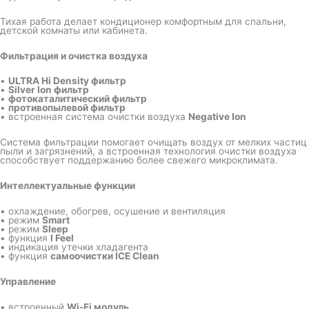
Тихая работа делает кондиционер комфортным для спальни,
детской комнаты или кабинета.
Фильтрация и очистка воздуха
•
ULTRA Hi Density фильтр
•
Silver Ion фильтр
•
фотокаталитический фильтр
•
противопылевой фильтр
• встроенная система очистки воздуха
Negative Ion
Система фильтрации помогает очищать воздух от мелких частиц
пыли и загрязнений, а встроенная технология очистки воздуха
способствует поддержанию более свежего микроклимата.
Интеллектуальные функции
• охлаждение, обогрев, осушение и вентиляция
• режим
Smart
• режим
Sleep
• функция
I Feel
• индикация утечки хладагента
• функция
самоочистки ICE Clean
Управление
• встроенный
Wi-Fi модуль