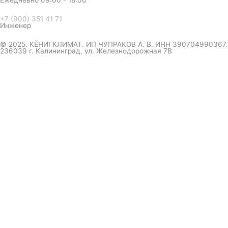
Ежедневно 09:00 - 18:00
+7 (900) 351 41 71
Инженер
© 2025. КЁНИГКЛИМАТ. ИП ЧУПРАКОВ А. В. ИНН 390704990367.
236039 г. Калининград, ул. Железнодорожная 7В
инженер ответит на вопрос
и даст совет по кондиционеру
Я даю согласие на обработку персональных данных в
соответствии с
Политикой конфиденциальности
Отправить
Оформление
заказа
Соглашаюсь с обработкой персональных данных, в
соответствии с
Политикой конфиденциальности компании
Отправить
выберите удобный мессенджер.
вышлем полный прайс-каталог