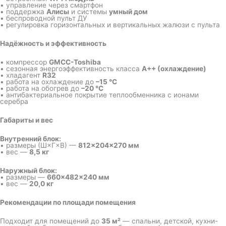
• управление через смартфон
• поддержка
Алисы
и системы
умный дом
• беспроводной пульт ДУ
• регулировка горизонтальных и вертикальных жалюзи с пульта
Надёжность и эффективность
• компрессор
GMCC-Toshiba
• сезонная энергоэффективность класса
A++ (охлаждение)
• хладагент
R32
• работа на охлаждение до
–15 °C
• работа на обогрев до
–20 °C
• антибактериальное покрытие теплообменника с ионами
серебра
Габариты и вес
Внутренний блок:
• размеры (Ш×Г×В) —
812×204×270 мм
• вес —
8,5 кг
Наружный блок:
• размеры —
660×482×240 мм
• вес —
20,0 кг
Рекомендации по площади помещения
Подходит для помещений до
35 м²
— спальни, детской, кухни-