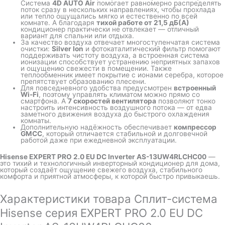
Система
4D AUTO Air
помогает равномерно распределять
поток сразу в нескольких направлениях, чтобы прохлада
или тепло ощущались мягко и естественно по всей
комнате. А благодаря
тихой работе от 21,5 дБ(А)
кондиционер практически не отвлекает — отличный
вариант для спальни или отдыха.
За качество воздуха отвечает многоступенчатая система
очистки:
Silver Ion
и фотокаталитический фильтр помогают
поддерживать чистоту воздуха, а встроенная система
ионизации способствует устранению неприятных запахов
и ощущению свежести в помещении. Также
теплообменник имеет покрытие с ионами серебра, которое
препятствует образованию плесени.
Для повседневного удобства предусмотрен
встроенный
Wi-Fi
, поэтому управлять климатом можно прямо со
смартфона. А
7 скоростей вентилятора
позволяют тонко
настроить интенсивность воздушного потока — от едва
заметного движения воздуха до быстрого охлаждения
комнаты.
Дополнительную надёжность обеспечивает
компрессор
GMCC
, который отличается стабильной и долговечной
работой даже при ежедневной эксплуатации.
Hisense EXPERT PRO 2.0 EU DC Inverter AS-13UW4RLCHC00
—
это тихий и технологичный инверторный кондиционер для дома,
который создаёт ощущение свежего воздуха, стабильного
комфорта и приятной атмосферы, к которой быстро привыкаешь.
Характеристики товара Сплит-система
Hisense серия EXPERT PRO 2.0 EU DC