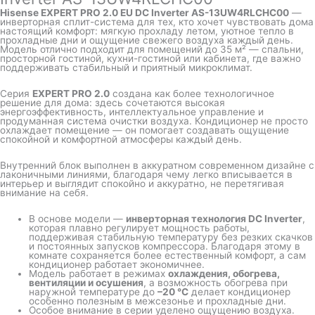
Hisense EXPERT PRO 2.0 EU DC Inverter AS-13UW4RLCHC00
—
инверторная сплит-система для тех, кто хочет чувствовать дома
настоящий комфорт: мягкую прохладу летом, уютное тепло в
прохладные дни и ощущение свежего воздуха каждый день.
Модель отлично подходит для помещений до 35 м² — спальни,
просторной гостиной, кухни-гостиной или кабинета, где важно
поддерживать стабильный и приятный микроклимат.
Серия
EXPERT PRO 2.0
создана как более технологичное
решение для дома: здесь сочетаются высокая
энергоэффективность, интеллектуальное управление и
продуманная система очистки воздуха. Кондиционер не просто
охлаждает помещение — он помогает создавать ощущение
спокойной и комфортной атмосферы каждый день.
Внутренний блок выполнен в аккуратном современном дизайне с
лаконичными линиями, благодаря чему легко вписывается в
интерьер и выглядит спокойно и аккуратно, не перетягивая
внимание на себя.
В основе модели —
инверторная технология DC Inverter
,
которая плавно регулирует мощность работы,
поддерживая стабильную температуру без резких скачков
и постоянных запусков компрессора. Благодаря этому в
комнате сохраняется более естественный комфорт, а сам
кондиционер работает экономичнее.
Модель работает в режимах
охлаждения, обогрева,
вентиляции и осушения
, а возможность обогрева при
наружной температуре до
–20 °C
делает кондиционер
особенно полезным в межсезонье и прохладные дни.
Особое внимание в серии уделено ощущению воздуха.