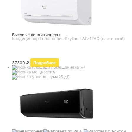
Бытовые кондиционеры
Кондиционер Loriot серия Skyline LAC-12AQ (настенный)
37300
₽
Подробнее
35 м²
A
25 дБ