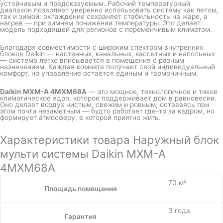
устойчивым и предсказуемым. Рабочий температурный
диапазон позволяет уверенно использовать систему как летом,
так и зимой: охлаждение сохраняет стабильность на жаре, а
нагрев — при зимнем понижении температуры. Это делает
модель подходящей для регионов с переменчивым климатом.
Благодаря совместимости с широким спектром внутренних
блоков Daikin — настенных, канальных, кассетных и напольных
— система легко вписывается в помещения с разным
назначением. Каждая комната получает свой индивидуальный
комфорт, но управление остаётся единым и гармоничным.
Daikin MXM-A 4MXM68A
— это мощное, технологичное и тихое
климатическое ядро, которое поддерживает дом в равновесии.
Оно делает воздух чистым, свежим и ровным, оставаясь при
этом почти незаметным — будто работает где-то за кадром, но
формирует атмосферу, в которой приятно жить.
Характеристики товара Наружный блок
мульти системы Daikin MXM-A
4MXM68A
70 м²
Площадь помещения
3 года
Гарантия