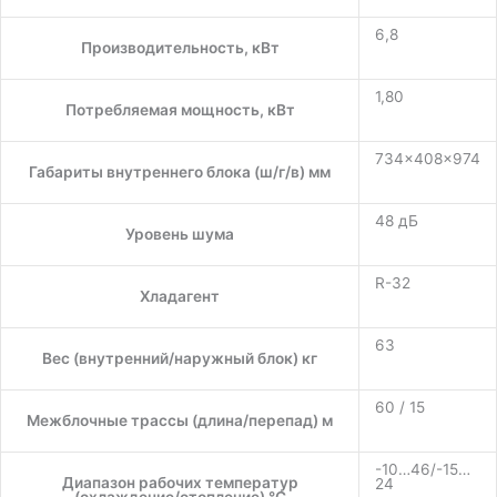
6,8
Производительность, кВт
1,80
Потребляемая мощность, кВт
734x408x974
Габариты внутреннего блока (ш/г/в) мм
48 дБ
Уровень шума
R-32
Хладагент
63
Вес (внутренний/наружный блок) кг
60 / 15
Межблочные трассы (длина/перепад) м
-10…46/-15…
Диапазон рабочих температур
24