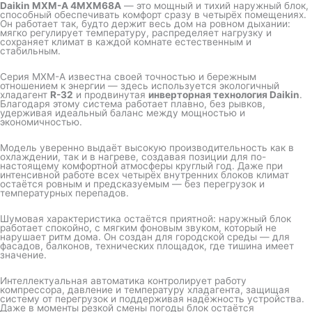
Daikin MXM-A 4MXM68A
— это мощный и тихий наружный блок,
способный обеспечивать комфорт сразу в четырёх помещениях.
Он работает так, будто держит весь дом на ровном дыхании:
мягко регулирует температуру, распределяет нагрузку и
сохраняет климат в каждой комнате естественным и
стабильным.
Серия MXM-A известна своей точностью и бережным
отношением к энергии — здесь используется экологичный
хладагент
R-32
и продвинутая
инверторная технология Daikin
.
Благодаря этому система работает плавно, без рывков,
удерживая идеальный баланс между мощностью и
экономичностью.
Модель уверенно выдаёт высокую производительность как в
охлаждении, так и в нагреве, создавая позиции для по-
настоящему комфортной атмосферы круглый год. Даже при
интенсивной работе всех четырёх внутренних блоков климат
остаётся ровным и предсказуемым — без перегрузок и
температурных перепадов.
Шумовая характеристика остаётся приятной: наружный блок
работает спокойно, с мягким фоновым звуком, который не
нарушает ритм дома. Он создан для городской среды — для
фасадов, балконов, технических площадок, где тишина имеет
значение.
Интеллектуальная автоматика контролирует работу
компрессора, давление и температуру хладагента, защищая
систему от перегрузок и поддерживая надёжность устройства.
Даже в моменты резкой смены погоды блок остаётся