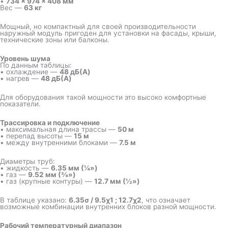
•
734 × 974 × 408 мм
Вес —
63 кг
Мощный, но компактный для своей производительности
наружный модуль пригоден для установки на фасады, крыши,
технические зоны или балконы.
Уровень шума
По данным таблицы:
• охлаждение —
48 дБ(A)
• нагрев —
48 дБ(A)
Для оборудования такой мощности это высоко комфортные
показатели.
Трассировка и подключение
• максимальная длина трассы —
50 м
• перепад высоты —
15 м
• между внутренними блоками —
7.5 м
Диаметры труб:
• жидкость —
6.35 мм (¼»)
• газ —
9.52 мм (⅜»)
• газ (крупные контуры) —
12.7 мм (½»)
В таблице указано:
6.35σ / 9.5χ1 ; 12.7χ2
, что означает
возможные комбинации внутренних блоков разной мощности.
Рабочий температурный диапазон