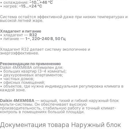
• охлаждение:
–10…+46 °C
• нагрев:
–15…+24 °C
Система остаётся эффективной даже при низких температурах и
высокой летней жаре.
Хладагент и питание
• хладагент —
R32
• питание —
1~, 220–240 В, 50 Гц
Хладагент R32 делает систему экологичнее и
энергоэффективнее.
Рекомендации по применению
Daikin 4MXM68A оптимален для:
• больших квартир (3–4 комнаты);
• двухуровневых апартаментов;
• частных домов;
• офисных помещений;
• объектов, где нужна индивидуальная регулировка климата в
каждой зоне.
Daikin 4MXM68A
— мощный, тихий и гибкий наружный блок
мульти-системы. Он обеспечивает высокую
производительность, стабильную работу и точный климат-
контроль в помещениях большой площади.
Документация товара Наружный блок