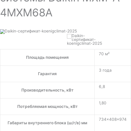
4MXM68A
70 м²
Площадь помещения
3 года
Гарантия
6,8
Производительность, кВт
1,80
Потребляемая мощность, кВт
734x408x974
Габариты внутреннего блока (ш/г/в) мм