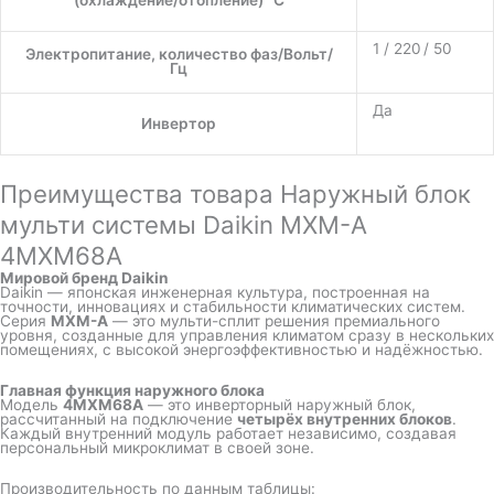
(охлаждение/отопление) °C
1 / 220 / 50
Электропитание, количество фаз/Вольт/
Гц
Да
Инвертор
Преимущества товара Наружный блок
мульти системы Daikin MXM-A
4MXM68A
Мировой бренд Daikin
Daikin — японская инженерная культура, построенная на
точности, инновациях и стабильности климатических систем.
Серия
MXM-A
— это мульти-сплит решения премиального
уровня, созданные для управления климатом сразу в нескольких
помещениях, с высокой энергоэффективностью и надёжностью.
Главная функция наружного блока
Модель
4MXM68A
— это инверторный наружный блок,
рассчитанный на подключение
четырёх внутренних блоков
.
Каждый внутренний модуль работает независимо, создавая
персональный микроклимат в своей зоне.
Производительность по данным таблицы: