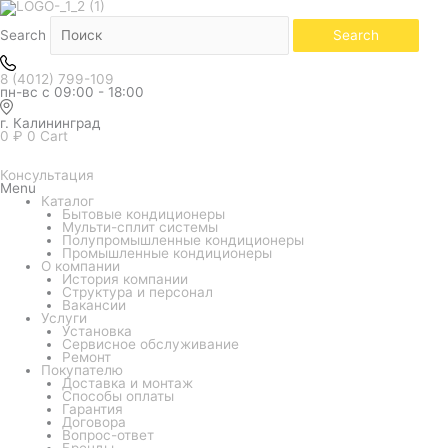
Количество
товара
Наружный
Search
Search
блок
мульти
системы
8 (4012) 799-109
Daikin
пн-вс с 09:00 - 18:00
MXM-
A
4MXM68A
г. Калининград
0
₽
0
Cart
Консультация
Menu
Каталог
Бытовые кондиционеры
Мульти-сплит системы
Полупромышленные кондиционеры
Промышленные кондиционеры
О компании
История компании
Структура и персонал
Вакансии
Услуги
Установка
Сервисное обслуживание
Ремонт
Покупателю
Доставка и монтаж
Способы оплаты
Гарантия
Договора
Вопрос-ответ
Бренды