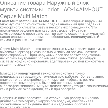
Описание товара Наружный блок
мульти системы Loriot LAC-14AIM-OUT
Серия Multi Match
Loriot Multi Match LAC-14AIM-OUT
— инверторный наружный
блок мульти сплит-системы, предназначенный для создания
комфортного климата сразу в нескольких помещениях. Это
практичное решение для квартиры, дома, офиса или
коммерческого пространства, где важно сохранить аккуратный
фасад здания и одновременно обеспечить индивидуальный
климат в разных комнатах.
Серия
Multi Match
— это современные мульти сплит-системы с
высокой энергоэффективностью и гибкими возможностями
проектирования. Один наружный блок позволяет подключать
несколько внутренних блоков различных типов, формируя
систему кондиционирования, адаптированную под конкретные
задачи помещения.
Благодаря
инверторной технологии
система точно
поддерживает заданную температуру, работает более плавно,
снижает энергопотребление и помогает избежать резких
перепадов температуры. Высокий сезонный класс
энергоэффективности
A++/A+
делает эксплуатацию экономичной
как в режиме охлаждения, так и при обогреве.
Наружный блок рассчитан на стабильную работу в широком
диапазоне температур наружного воздуха, обеспечивая
эффективное охлаждение летом и надёжный обогрев в
прохладный сезон.