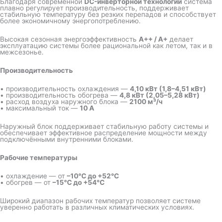
Благодаря современной
DC-инверторной технологии
система
плавно регулирует производительность, поддерживает
стабильную температуру без резких перепадов и способствует
более экономичному энергопотреблению.
Высокая сезонная энергоэффективность
A++ / A+
делает
эксплуатацию системы более рациональной как летом, так и в
межсезонье.
Производительность
• производительность охлаждения —
4,10 кВт (1,8–4,51 кВт)
• производительность обогрева —
4,8 кВт (2,05–5,28 кВт)
• расход воздуха наружного блока —
2100 м³/ч
• максимальный ток —
10 А
Наружный блок поддерживает стабильную работу системы и
обеспечивает эффективное распределение мощности между
подключёнными внутренними блоками.
Рабочие температуры
• охлаждение — от
–10°C до +52°C
• обогрев — от
–15°C до +54°C
Широкий диапазон рабочих температур позволяет системе
уверенно работать в различных климатических условиях.