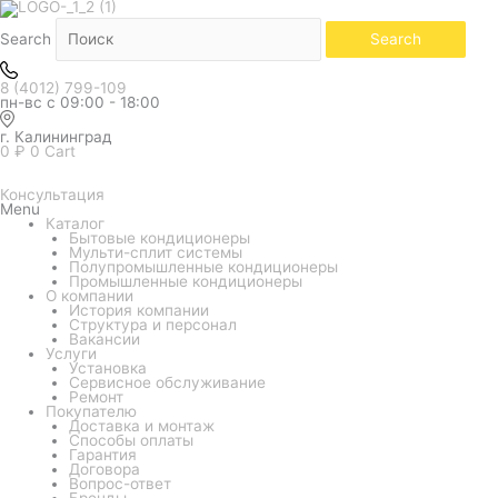
Количество
товара
Наружный
Search
Search
блок
мульти
системы
8 (4012) 799-109
Loriot
пн-вс с 09:00 - 18:00
LAC-
14AIM-
OUT
г. Калининград
Серия
0
₽
0
Cart
Multi
Match
Консультация
Menu
Каталог
Бытовые кондиционеры
Мульти-сплит системы
Полупромышленные кондиционеры
Промышленные кондиционеры
О компании
История компании
Структура и персонал
Вакансии
Услуги
Установка
Сервисное обслуживание
Ремонт
Покупателю
Доставка и монтаж
Способы оплаты
Гарантия
Договора
Вопрос-ответ
Бренды