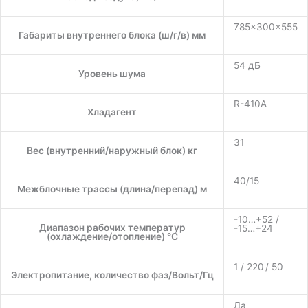
785×300×555
Габариты внутреннего блока (ш/г/в) мм
54 дБ
Уровень шума
R-410A
Хладагент
31
Вес (внутренний/наружный блок) кг
40/15
Межблочные трассы (длина/перепад) м
-10…+52 /
Диапазон рабочих температур
-15…+24
(охлаждение/отопление) °C
1 / 220 / 50
Электропитание, количество фаз/Вольт/Гц
Да