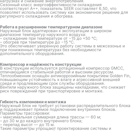
нагрузках и снижение энергопотребления.
Сезонный класс энергоэффективности охлаждения
соответствует A++, показатель SEER составляет 6,50, что
позволяет использовать систему как экономичное решение для
регулярного охлаждения и обогрева.
Работа в расширенном температурном диапазоне
Наружный блок адаптирован к эксплуатации в широком
диапазоне температур наружного воздуха:
– охлаждение при температуре от −15 до +50 °C;
– обогрев при температуре до −15 °C.
Это обеспечивает уверенную работу системы в межсезонье и
при пониженных температурах без необходимости
дополнительного оборудования.
Компрессор и надёжность конструкции
В конструкции используется ротационный компрессор GMCC,
отличающийся стабильной работой и высоким ресурсом.
Теплообменник оснащён антикоррозийным покрытием Golden Fin,
повышающим устойчивость к влаге и агрессивной внешней
среде и продлевающим срок службы оборудования.
Вентили наружного блока защищены накладками, что снижает
риск повреждений при транспортировке и монтаже.
Гибкость компоновки и монтажа
Наружный блок не требует установки распределительного блока
и поддерживает прямое подключение внутренних блоков.
Параметры трассировки:
– максимальная суммарная длина трассы — 60 м;
– до 30 м до каждого внутреннего блока;
– перепад высот — до 15 м.
Такие параметры упрощают проектирование системы и