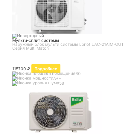
Мульти-сплит системы
Наружный блок мульти системы Loriot LAC-21AIM-OUT
Серия Multi Match
115700
₽
Подробнее
60
A++
58