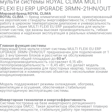
мульти системы ROYAL CLIMA MULTI
FLEXI EU ERP UPGRADE 3RMN-21HN/OUT
Мировой бренд ROYAL CLIMA
ROYAL CLIMA
— бренд климатической техники, ориентированный
на европейские стандарты энергоэффективности, стабильную
работу в широком температурном диапазоне и универсальность
решений. Серия MULTI FLEXI EU ERP разработана для мульти-
сплит-систем, где важны высокая производительность, гибкая
компоновка и надёжная эксплуатация в реальных климатических
условиях.
Главная функция системы
Наружный блок мульти-сплит-системы MULTI FLEXI EU ERP
UPGRADE 3RMN-21HN/OUT предназначен для подключения от 1
до 3 внутренних блоков и рассчитан на обслуживание
помещений общей площадью до
60 м².
Холодопроизводительность составляет 6,15 кВт,
теплопроизводительность — 6,45 кВт, что делает модель
эффективным решением для просторных квартир, таунхаусов,
апартаментов и коммерческих объектов с несколькими зонами
кондиционирования.
Модель поддерживает режимы охлаждения, обогрева,
вентиляции и осушения, обеспечивая стабильную
круглогодичную эксплуатацию системы.
Инверторная технология и энергоэффективность
Система построена на базе инверторного ротационного
компрессора GMCC. Такая архитектура обеспечивает плавную
модуляцию мощности, стабильную работу при переменных