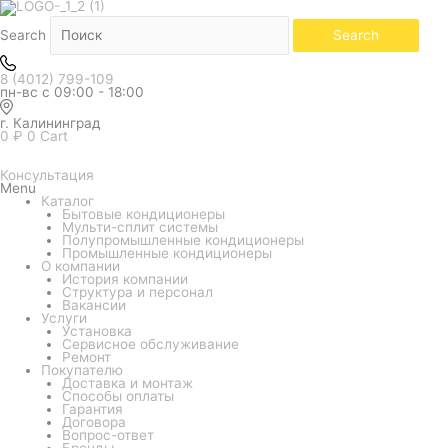
Количество
товара
Наружный
Search
Search
блок
мульти
системы
8 (4012) 799-109
ROYAL
пн-вс с 09:00 - 18:00
CLIMA
MULTI
FLEXI
г. Калининград
EU
0
₽
0
Cart
ERP
UPGRADE
3RMN-
Консультация
21HN/OUT
Menu
Каталог
Бытовые кондиционеры
Мульти-сплит системы
Полупромышленные кондиционеры
Промышленные кондиционеры
О компании
История компании
Структура и персонал
Вакансии
Услуги
Установка
Сервисное обслуживание
Ремонт
Покупателю
Доставка и монтаж
Способы оплаты
Гарантия
Договора
Вопрос-ответ
Бренды