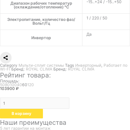
-15..+24 / -15..+50
Диапазон рабочих температур
(охлаждение/отопление) °C
1 / 220 / 50
Электропитание, количество фаз/
Вольт/Гц
Да
Инвертор
Category
Мульти-сплит системы
Tags
Инверторный
,
Работает по
WI-FI
Бренд:
ROYAL CLIMA
Бренд:
ROYAL CLIMA
Рейтинг товара:
Площадь:
50
80
100
40
60
120
103900
₽
В корзину
Наши преимущества
5 лет гарантии на монтаж