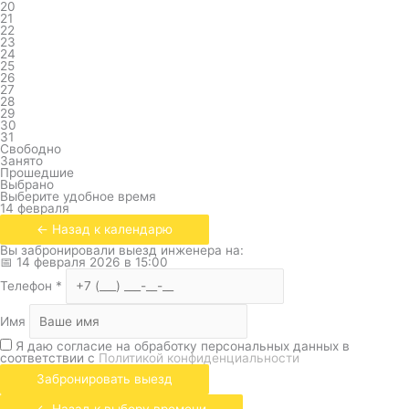
20
21
22
23
24
25
26
27
28
29
30
31
Свободно
Занято
Прошедшие
Выбрано
Выберите удобное время
14 февраля
← Назад к календарю
Вы забронировали выезд инженера на:
📅
14 февраля 2026
в
15:00
Телефон
*
Имя
Я даю согласие на обработку персональных данных в
соответствии с
Политикой конфиденциальности
Забронировать выезд