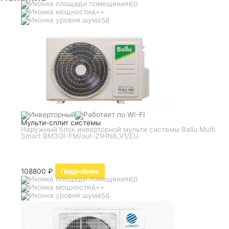
60
A++
58
Мульти-сплит системы
Наружный блок инверторной мульти системы Ballu Multi
Smart BM3OI-FM/out-21HN8_V1/EU
108800
₽
Подробнее
60
A++
56