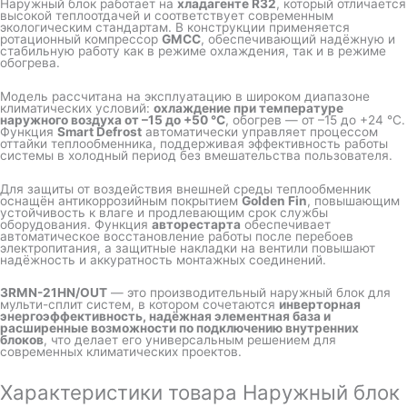
Наружный блок работает на
хладагенте R32
, который отличается
высокой теплоотдачей и соответствует современным
экологическим стандартам. В конструкции применяется
ротационный компрессор
GMCC
, обеспечивающий надёжную и
стабильную работу как в режиме охлаждения, так и в режиме
обогрева.
Модель рассчитана на эксплуатацию в широком диапазоне
климатических условий:
охлаждение при температуре
наружного воздуха от –15 до +50 °C
, обогрев — от –15 до +24 °C.
Функция
Smart Defrost
автоматически управляет процессом
оттайки теплообменника, поддерживая эффективность работы
системы в холодный период без вмешательства пользователя.
Для защиты от воздействия внешней среды теплообменник
оснащён антикоррозийным покрытием
Golden Fin
, повышающим
устойчивость к влаге и продлевающим срок службы
оборудования. Функция
авторестарта
обеспечивает
автоматическое восстановление работы после перебоев
электропитания, а защитные накладки на вентили повышают
надёжность и аккуратность монтажных соединений.
3RMN-21HN/OUT
— это производительный наружный блок для
мульти-сплит систем, в котором сочетаются
инверторная
энергоэффективность, надёжная элементная база и
расширенные возможности по подключению внутренних
блоков
, что делает его универсальным решением для
современных климатических проектов.
Характеристики товара Наружный блок