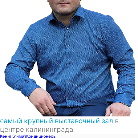
самый крупный выставочный зал
в
центре калининграда
КёнигКлимат