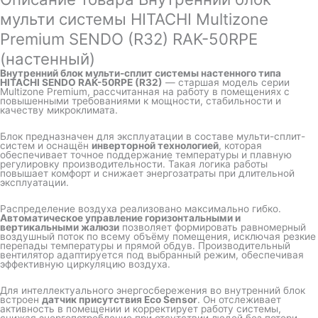
мульти системы HITACHI Multizone
Premium SENDO (R32) RAK-50RPE
(настенный)
Внутренний блок мульти-сплит системы настенного типа
HITACHI
SENDO RAK-50RPE (R32)
— старшая модель серии
Multizone Premium, рассчитанная на работу в помещениях с
повышенными требованиями к мощности, стабильности и
качеству микроклимата.
Блок предназначен для эксплуатации в составе мульти-сплит-
систем и оснащён
инверторной технологией
, которая
обеспечивает точное поддержание температуры и плавную
регулировку производительности. Такая логика работы
повышает комфорт и снижает энергозатраты при длительной
эксплуатации.
Распределение воздуха реализовано максимально гибко.
Автоматическое управление горизонтальными и
вертикальными жалюзи
позволяет формировать равномерный
воздушный поток по всему объёму помещения, исключая резкие
перепады температуры и прямой обдув. Производительный
вентилятор адаптируется под выбранный режим, обеспечивая
эффективную циркуляцию воздуха.
Для интеллектуального энергосбережения во внутренний блок
встроен
датчик присутствия Eco Sensor
. Он отслеживает
активность в помещении и корректирует работу системы,