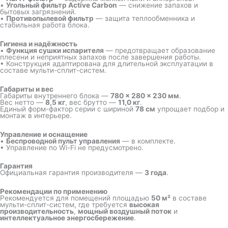
•
Угольный фильтр Active Carbon
— снижение запахов и
бытовых загрязнений.
•
Противопылевой фильтр
— защита теплообменника и
стабильная работа блока.
Гигиена и надёжность
•
Функция сушки испарителя
— предотвращает образование
плесени и неприятных запахов после завершения работы.
• Конструкция адаптирована для длительной эксплуатации в
составе мульти-сплит-систем.
Габариты и вес
Габариты внутреннего блока —
780 × 280 × 230 мм
.
Вес нетто —
8,5 кг
, вес брутто —
11,0 кг
.
Единый форм-фактор серии с шириной
78 см
упрощает подбор и
монтаж в интерьере.
Управление и оснащение
•
Беспроводной пульт управления
— в комплекте.
• Управление по Wi-Fi не предусмотрено.
Гарантия
Официальная гарантия производителя —
3 года
.
Рекомендации по применению
Рекомендуется для помещений площадью
50 м²
в составе
мульти-сплит-систем, где требуется
высокая
производительность
,
мощный воздушный поток
и
интеллектуальное энергосбережение
.