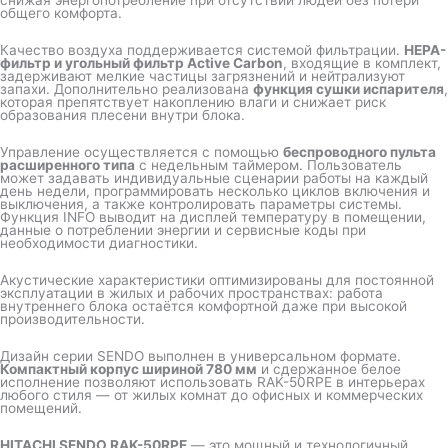
снижая энергопотребление при отсутствии людей без потери
общего комфорта.
Качество воздуха поддерживается системой фильтрации.
HEPA-
фильтр и угольный фильтр Active Carbon
, входящие в комплект,
задерживают мелкие частицы загрязнений и нейтрализуют
запахи. Дополнительно реализована
функция сушки испарителя
,
которая препятствует накоплению влаги и снижает риск
образования плесени внутри блока.
Управление осуществляется с помощью
беспроводного пульта
расширенного типа
с недельным таймером. Пользователь
может задавать индивидуальные сценарии работы на каждый
день недели, программировать несколько циклов включения и
выключения, а также контролировать параметры системы.
Функция INFO выводит на дисплей температуру в помещении,
данные о потреблении энергии и сервисные коды при
необходимости диагностики.
Акустические характеристики оптимизированы для постоянной
эксплуатации в жилых и рабочих пространствах: работа
внутреннего блока остаётся комфортной даже при высокой
производительности.
Дизайн серии SENDO выполнен в универсальном формате.
Компактный корпус шириной 780 мм
и сдержанное белое
исполнение позволяют использовать RAK-50RPE в интерьерах
любого стиля — от жилых комнат до офисных и коммерческих
помещений.
HITACHI SENDO RAK-50RPE
— это мощный и технологичный