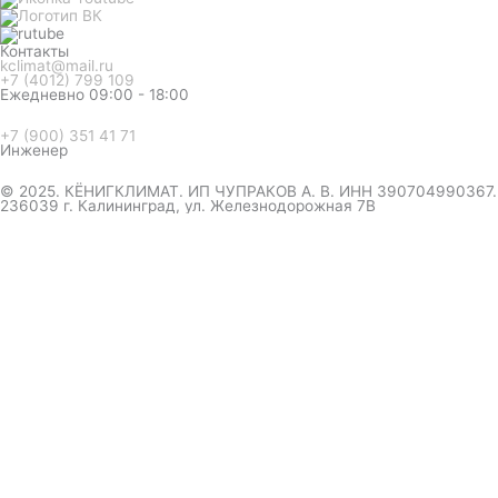
Контакты
kclimat@mail.ru
+7 (4012) 799 109
Ежедневно 09:00 - 18:00
+7 (900) 351 41 71
Инженер
© 2025. КЁНИГКЛИМАТ. ИП ЧУПРАКОВ А. В. ИНН 390704990367.
236039 г. Калининград, ул. Железнодорожная 7В
инженер ответит на вопрос
и даст совет по кондиционеру
Я даю согласие на обработку персональных данных в
соответствии с
Политикой конфиденциальности
Отправить
Оформление
заказа