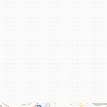
КёнигКлимат