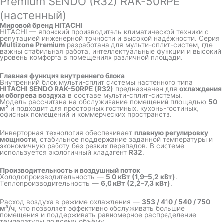
Premium SENDO (R32) RAK-50RPE
(настенный)
Мировой бренд HITACHI
HITACHI
— японский производитель климатической техники с
репутацией инженерной точности и высокой надёжности. Серия
Multizone Premium
разработана для мульти-сплит-систем, где
важны стабильная работа, интеллектуальные функции и высокий
уровень комфорта в помещениях различной площади.
Главная функция внутреннего блока
Внутренний блок мульти-сплит системы настенного типа
HITACHI SENDO RAK-50RPE (R32)
предназначен для
охлаждения
и обогрева воздуха
в составе мульти-сплит-системы.
Модель рассчитана на обслуживание помещений площадью
50
м²
и подходит для просторных гостиных, кухонь-гостиных,
офисных помещений и коммерческих пространств.
Инверторная технология обеспечивает
плавную регулировку
мощности
, стабильное поддержание заданной температуры и
экономичную работу без резких перепадов. В системе
используется экологичный хладагент
R32
.
Производительность и воздушный поток
Холодопроизводительность —
5,0 кВт (1,9–5,2 кВт)
.
Теплопроизводительность —
6,0 кВт (2,2–7,3 кВт)
.
Расход воздуха в режиме охлаждения —
353 / 410 / 540 / 750
м³/ч
, что позволяет эффективно обслуживать большие
помещения и поддерживать равномерное распределение
температуры по всему объёму.