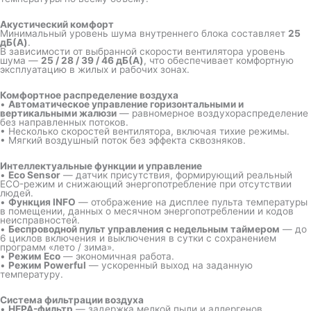
Акустический комфорт
Минимальный уровень шума внутреннего блока составляет
25
дБ(A)
.
В зависимости от выбранной скорости вентилятора уровень
шума —
25 / 28 / 39 / 46 дБ(A)
, что обеспечивает комфортную
эксплуатацию в жилых и рабочих зонах.
Комфортное распределение воздуха
•
Автоматическое управление горизонтальными и
вертикальными жалюзи
— равномерное воздухораспределение
без направленных потоков.
• Несколько скоростей вентилятора, включая тихие режимы.
• Мягкий воздушный поток без эффекта сквозняков.
Интеллектуальные функции и управление
•
Eco Sensor
— датчик присутствия, формирующий реальный
ECO-режим и снижающий энергопотребление при отсутствии
людей.
•
Функция INFO
— отображение на дисплее пульта температуры
в помещении, данных о месячном энергопотреблении и кодов
неисправностей.
•
Беспроводной пульт управления с недельным таймером
— до
6 циклов включения и выключения в сутки с сохранением
программ «лето / зима».
•
Режим Eco
— экономичная работа.
•
Режим Powerful
— ускоренный выход на заданную
температуру.
Система фильтрации воздуха
•
HEPA-фильтр
— задержка мелкой пыли и аллергенов.