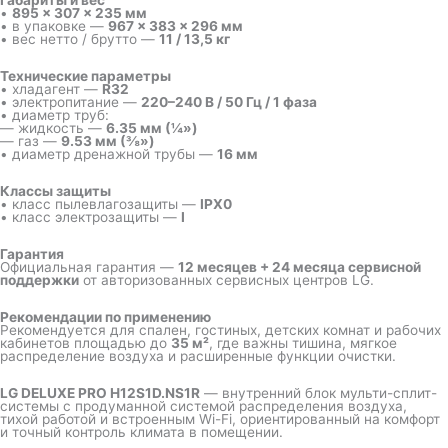
Габариты и вес
•
895 × 307 × 235 мм
• в упаковке —
967 × 383 × 296 мм
• вес нетто / брутто —
11 / 13,5 кг
Технические параметры
• хладагент —
R32
• электропитание —
220–240 В / 50 Гц / 1 фаза
• диаметр труб:
— жидкость —
6.35 мм (¼»)
— газ —
9.53 мм (⅜»)
• диаметр дренажной трубы —
16 мм
Классы защиты
• класс пылевлагозащиты —
IPX0
• класс электрозащиты —
I
Гарантия
Официальная гарантия —
12 месяцев + 24 месяца сервисной
поддержки
от авторизованных сервисных центров LG.
Рекомендации по применению
Рекомендуется для спален, гостиных, детских комнат и рабочих
кабинетов площадью до
35 м²
, где важны тишина, мягкое
распределение воздуха и расширенные функции очистки.
LG DELUXE PRO H12S1D.NS1R
— внутренний блок мульти-сплит-
системы с продуманной системой распределения воздуха,
тихой работой и встроенным Wi-Fi, ориентированный на комфорт
и точный контроль климата в помещении.