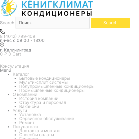
Количество
товара
Внутренний
блок
мульти
системы
Search
Search
LG
PROMULTI
2.0
8 (4012) 799-109
DELUXE
пн-вс с 09:00 - 18:00
PRO
H12S1D.NS1R
г. Калининград
(настенный)
0
₽
0
Cart
Консультация
Menu
Каталог
Бытовые кондиционеры
Мульти-сплит системы
Полупромышленные кондиционеры
Промышленные кондиционеры
О компании
История компании
Структура и персонал
Вакансии
Услуги
Установка
Сервисное обслуживание
Ремонт
Покупателю
Доставка и монтаж
Способы оплаты
Гарантия