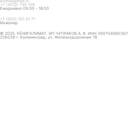
kclimat@mail.ru
+7 (4012) 799 109
Ежедневно 09:00 - 18:00
+7 (900) 351 41 71
Инженер
© 2025. КЁНИГКЛИМАТ. ИП ЧУПРАКОВ А. В. ИНН 390704990367.
236039 г. Калининград, ул. Железнодорожная 7В
инженер ответит на вопрос
и даст совет по кондиционеру
Я даю согласие на обработку персональных данных в
соответствии с
Политикой конфиденциальности
Отправить
Оформление
заказа
Соглашаюсь с обработкой персональных данных, в
соответствии с
Политикой конфиденциальности компании
Отправить