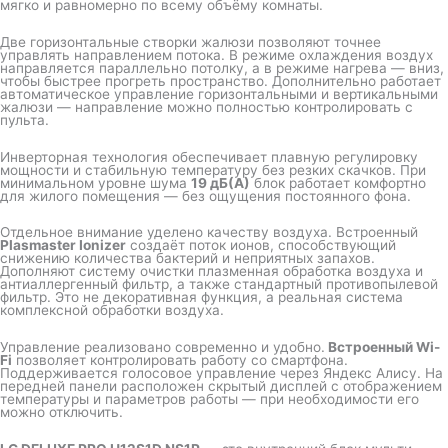
мягко и равномерно по всему объёму комнаты.
Две горизонтальные створки жалюзи позволяют точнее
управлять направлением потока. В режиме охлаждения воздух
направляется параллельно потолку, а в режиме нагрева — вниз,
чтобы быстрее прогреть пространство. Дополнительно работает
автоматическое управление горизонтальными и вертикальными
жалюзи — направление можно полностью контролировать с
пульта.
Инверторная технология обеспечивает плавную регулировку
мощности и стабильную температуру без резких скачков. При
минимальном уровне шума
19 дБ(А)
блок работает комфортно
для жилого помещения — без ощущения постоянного фона.
Отдельное внимание уделено качеству воздуха. Встроенный
Plasmaster Ionizer
создаёт поток ионов, способствующий
снижению количества бактерий и неприятных запахов.
Дополняют систему очистки плазменная обработка воздуха и
антиаллергенный фильтр, а также стандартный противопылевой
фильтр. Это не декоративная функция, а реальная система
комплексной обработки воздуха.
Управление реализовано современно и удобно.
Встроенный Wi-
Fi
позволяет контролировать работу со смартфона.
Поддерживается голосовое управление через Яндекс Алису. На
передней панели расположен скрытый дисплей с отображением
температуры и параметров работы — при необходимости его
можно отключить.