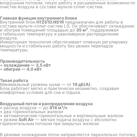
воздушным потоком, тихую работу и расширенные возможности
очистки воздуха в составе мульти-сплит-систем.
Главная функция внутреннего блока
Внутренний блок
H12S1D.NS1R
предназначен для работы в
составе мульти-сплит-систем LG. Он обеспечивает охлаждение
и обогрев помещений площадью до
35 м²
, поддерживая
стабильную температуру и равномерное распределение
воздуха.
Инверторная технология обеспечивает плавную регулировку
мощности и стабильную работу без резких перепадов
температуры.
Производительность
•
охлаждение — 3,5 кВт
•
обогрев — 4,0 кВт
Тихая работа
Минимальный уровень шума — от
19 дБ(А)
.
Блок работает мягко и практически незаметно, создавая
комфортные условия для сна и отдыха.
Воздушный поток и распределение воздуха
• расход воздуха — до
816 м³/ч
• два горизонтальных жалюзи
• автоматические горизонтальные и вертикальные жалюзи
• режим
Soft Air
— мягкая подача воздуха с абсолютно
горизонтальным потоком при закрытых жалюзи
В режиме охлаждения поток направляется параллельно потолку,