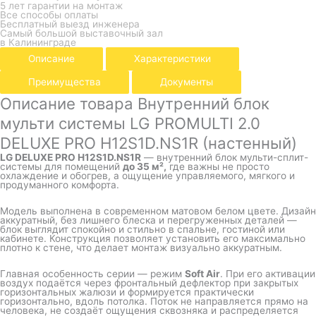
5 лет гарантии на монтаж
Все способы оплаты
Бесплатный выезд инженера
Самый большой выставочный зал
в Калининграде
Описание
Характеристики
Преимущества
Документы
Описание товара Внутренний блок
мульти системы LG PROMULTI 2.0
DELUXE PRO H12S1D.NS1R (настенный)
LG DELUXE PRO H12S1D.NS1R
— внутренний блок мульти-сплит-
системы для помещений
до 35 м²,
где важны не просто
охлаждение и обогрев, а ощущение управляемого, мягкого и
продуманного комфорта.
Модель выполнена в современном матовом белом цвете. Дизайн
аккуратный, без лишнего блеска и перегруженных деталей —
блок выглядит спокойно и стильно в спальне, гостиной или
кабинете. Конструкция позволяет установить его максимально
плотно к стене, что делает монтаж визуально аккуратным.
Главная особенность серии — режим
Soft Air
. При его активации
воздух подаётся через фронтальный дефлектор при закрытых
горизонтальных жалюзи и формируется практически
горизонтально, вдоль потолка. Поток не направляется прямо на
человека, не создаёт ощущения сквозняка и распределяется