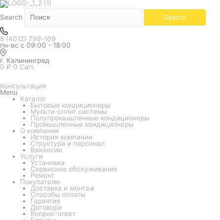
Количество
товара
Внутренний
Search
Search
блок
мульти
системы
8 (4012) 799-109
Midea
пн-вс с 09:00 - 18:00
MMCBU
MMCBU-
12HRFN8
г. Калининград
(кассетный
0
₽
0
Cart
однопоточный)
Консультация
Menu
Каталог
Бытовые кондиционеры
Мульти-сплит системы
Полупромышленные кондиционеры
Промышленные кондиционеры
О компании
История компании
Структура и персонал
Вакансии
Услуги
Установка
Сервисное обслуживание
Ремонт
Покупателю
Доставка и монтаж
Способы оплаты
Гарантия
Договора
Вопрос-ответ
Бренды