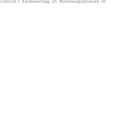
236039 г. Калининград, ул. Железнодорожная 7В
инженер ответит на вопрос
и даст совет по кондиционеру
Я даю согласие на обработку персональных данных в
соответствии с
Политикой конфиденциальности
Отправить
Оформление
заказа
Соглашаюсь с обработкой персональных данных, в
соответствии с
Политикой конфиденциальности компании
Отправить
выберите удобный мессенджер.
вышлем полный прайс-каталог