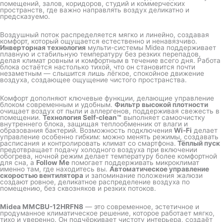
помещений, залов, коридоров, студий и коммерческих
пространств, где важно направлять воздух деликатно и
предсказуемо.
Воздушный поток распределяется мягко и линейно, создавая
комфорт, который ощущается естественно и ненавязчиво.
Инверторная технология
мульти-системы Midea поддерживает
плавную и стабильную температуру без резких перепадов,
делая климат ровным и комфортным в течение всего дня. Работа
блока остаётся настолько тихой, что он становится почти
незаметным — слышится лишь лёгкое, спокойное движение
воздуха, создающее ощущение чистого пространства.
Комфорт дополняют ключевые функции, делающие управление
блоком современным и удобным.
Фильтр высокой плотности
очищает воздух от пыли и аллергенов, поддерживая свежесть в
помещении.
Технология Self-clean™
выполняет самоочистку
внутреннего блока, защищая теплообменник от влаги и
образования бактерий. Возможность подключения
Wi-Fi
делает
управление особенно гибким: можно менять режимы, создавать
расписания и контролировать климат со смартфона.
Тёплый пуск
предотвращает подачу холодного воздуха при включении
обогрева, ночной режим делает температуру более комфортной
для сна, а
Follow Me
помогает поддерживать микроклимат
именно там, где находитесь вы.
Автоматическое управление
скоростью вентилятора
и запоминание положения жалюзи
создают ровное, деликатное распределение воздуха по
помещению, без сквозняков и резких потоков.
Midea MMCBU-12HRFN8
— это современное, эстетичное и
продуманное климатическое решение, которое работает мягко,
тихо и уверенно. Он подчёркивает чистоту интерьера, создаёт