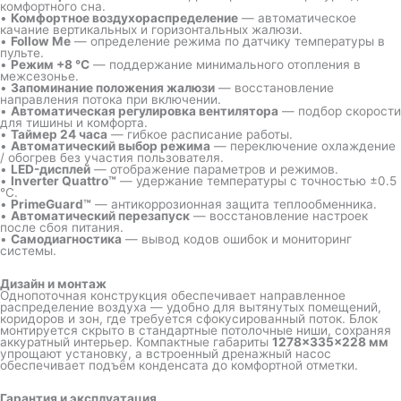
комфортного сна.
•
Комфортное воздухораспределение
— автоматическое
качание вертикальных и горизонтальных жалюзи.
•
Follow Me
— определение режима по датчику температуры в
пульте.
•
Режим +8 °C
— поддержание минимального отопления в
межсезонье.
•
Запоминание положения жалюзи
— восстановление
направления потока при включении.
•
Автоматическая регулировка вентилятора
— подбор скорости
для тишины и комфорта.
•
Таймер 24 часа
— гибкое расписание работы.
•
Автоматический выбор режима
— переключение охлаждение
/ обогрев без участия пользователя.
•
LED-дисплей
— отображение параметров и режимов.
•
Inverter Quattro™
— удержание температуры с точностью ±0.5
°C.
•
PrimeGuard™
— антикоррозионная защита теплообменника.
•
Автоматический перезапуск
— восстановление настроек
после сбоя питания.
•
Самодиагностика
— вывод кодов ошибок и мониторинг
системы.
Дизайн и монтаж
Однопоточная конструкция обеспечивает направленное
распределение воздуха — удобно для вытянутых помещений,
коридоров и зон, где требуется сфокусированный поток. Блок
монтируется скрыто в стандартные потолочные ниши, сохраняя
аккуратный интерьер. Компактные габариты
1278×335×228 мм
упрощают установку, а встроенный дренажный насос
обеспечивает подъём конденсата до комфортной отметки.
Гарантия и эксплуатация