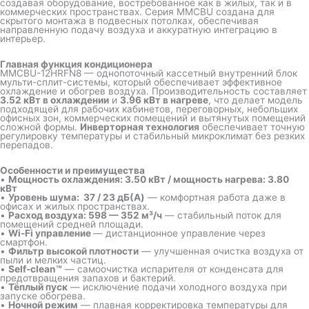
создавая оборудование, востребованное как в жилых, так и в
коммерческих пространствах. Серия MMCBU создана для
скрытого монтажа в подвесных потолках, обеспечивая
направленную подачу воздуха и аккуратную интеграцию в
интерьер.
Главная функция кондиционера
MMCBU-12HRFN8 — однопоточный кассетный внутренний блок
мульти-сплит-системы, который обеспечивает эффективное
охлаждение и обогрев воздуха. Производительность составляет
3.52 кВт в охлаждении
и
3.96 кВт в нагреве
, что делает модель
подходящей для рабочих кабинетов, переговорных, небольших
офисных зон, коммерческих помещений и вытянутых помещений
сложной формы.
Инверторная технология
обеспечивает точную
регулировку температуры и стабильный микроклимат без резких
перепадов.
Особенности и преимущества
•
Мощность охлаждения: 3.50 кВт / мощность нагрева: 3.80
кВт
•
Уровень шума: 37 / 23 дБ(A)
— комфортная работа даже в
офисах и жилых пространствах.
•
Расход воздуха: 598 — 352 м³/ч
— стабильный поток для
помещений средней площади.
•
Wi-Fi управление
— дистанционное управление через
смартфон.
•
Фильтр высокой плотности
— улучшенная очистка воздуха от
пыли и мелких частиц.
•
Self-clean™
— самоочистка испарителя от конденсата для
предотвращения запахов и бактерий.
•
Тёплый пуск
— исключение подачи холодного воздуха при
запуске обогрева.
•
Ночной режим
— плавная корректировка температуры для