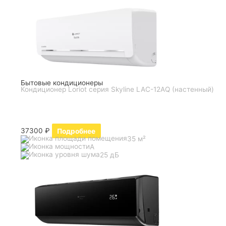
Бытовые кондиционеры
Кондиционер Loriot серия Skyline LAC-12AQ (настенный)
37300
₽
Подробнее
35 м²
A
25 дБ