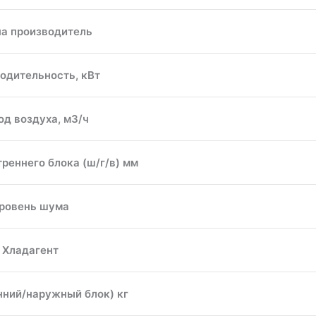
а производитель
одительность, кВт
од воздуха, м3/ч
реннего блока (ш/г/в) мм
ровень шума
Хладагент
нний/наружный блок) кг