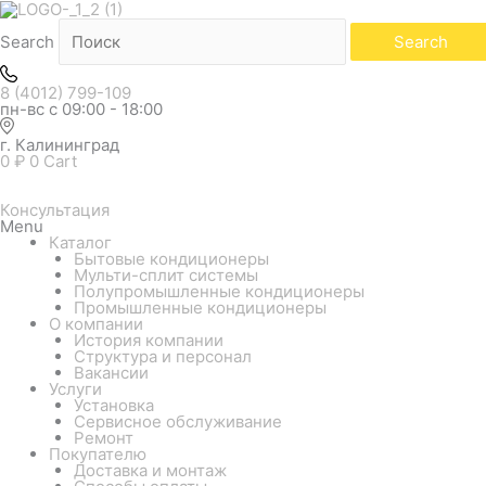
Количество
товара
Внутренний
Search
Search
блок
мульти-
сплит
8 (4012) 799-109
системы
пн-вс с 09:00 - 18:00
AUX
AMCA-
г. Калининград
H09/4R2
0
₽
0
Cart
(кассетный)
Консультация
Menu
Каталог
Бытовые кондиционеры
Мульти-сплит системы
Полупромышленные кондиционеры
Промышленные кондиционеры
О компании
История компании
Структура и персонал
Вакансии
Услуги
Установка
Сервисное обслуживание
Ремонт
Покупателю
Доставка и монтаж