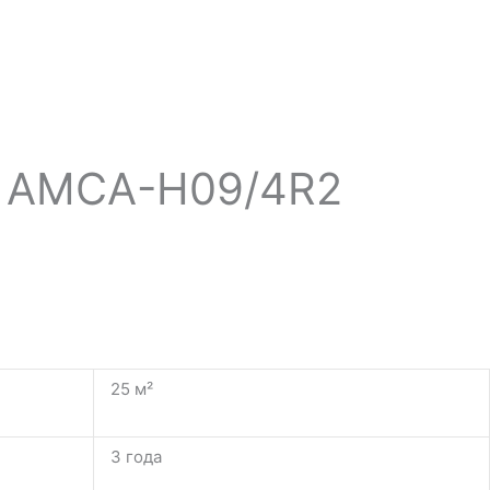
X AMCA-H09/4R2
25 м²
3 года