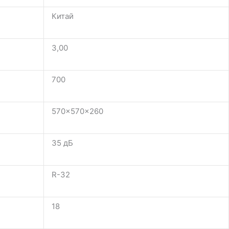
Китай
3,00
700
570×570×260
35 дБ
R-32
18