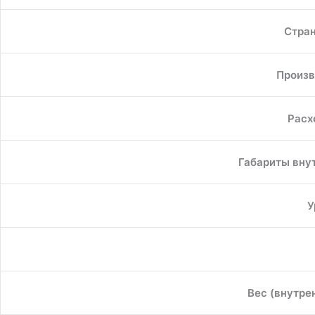
Стран
Произв
Расх
Габариты внут
У
Вес (внутре