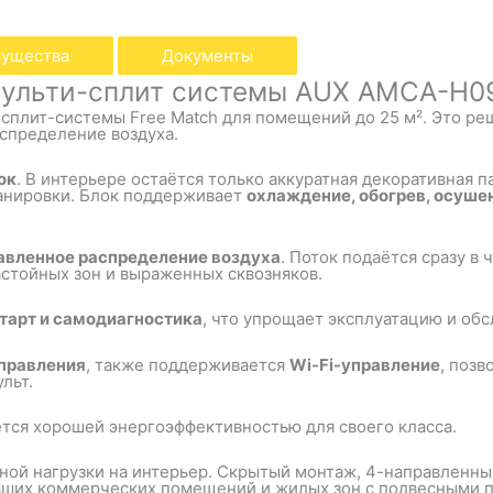
ущества
Документы
мульти-сплит системы AUX AMCA-H09
сплит-системы Free Match для помещений до 25 м². Это ре
спределение воздуха.
ок
. В интерьере остаётся только аккуратная декоративная п
анировки. Блок поддерживает
охлаждение, обогрев, осуше
авленное распределение воздуха
. Поток подаётся сразу в
астойных зон и выраженных сквозняков.
старт и самодиагностика
, что упрощает эксплуатацию и об
управления
, также поддерживается
Wi-Fi-управление
, поз
льт.
тся хорошей энергоэффективностью для своего класса.
ой нагрузки на интерьер. Скрытый монтаж, 4-направленный
ьших коммерческих помещений и жилых зон с подвесными п