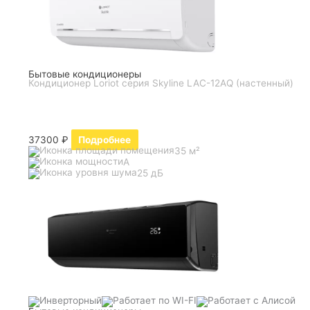
Бытовые кондиционеры
Кондиционер Loriot серия Skyline LAC-12AQ (настенный)
37300
₽
Подробнее
35 м²
A
25 дБ