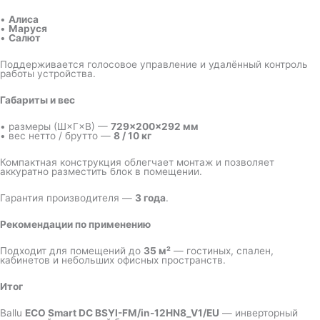
•
Алиса
•
Маруся
•
Салют
Поддерживается голосовое управление и удалённый контроль
работы устройства.
Габариты и вес
• размеры (Ш×Г×В) —
729×200×292 мм
• вес нетто / брутто —
8 / 10 кг
Компактная конструкция облегчает монтаж и позволяет
аккуратно разместить блок в помещении.
Гарантия производителя —
3 года
.
Рекомендации по применению
Подходит для помещений до
35 м²
— гостиных, спален,
кабинетов и небольших офисных пространств.
Итог
Ballu
ECO Smart DC BSYI-FM/in-12HN8_V1/EU
— инверторный