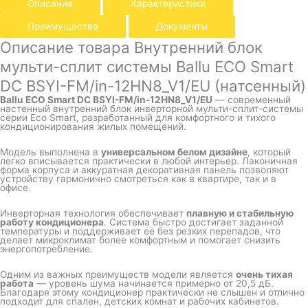
Описание
Характеристики
Преимущества
Документы
Описание товара Внутренний блок
мульти-сплит системы Ballu ECO Smart
DC BSYI-FM/in-12HN8_V1/EU (натсенный)
Ballu ECO Smart DC BSYI-FM/in-12HN8_V1/EU
— современный
настенный внутренний блок инверторной мульти-сплит-системы
серии Eco Smart, разработанный для комфортного и тихого
кондиционирования жилых помещений.
Модель выполнена в
универсальном белом дизайне
, который
легко вписывается практически в любой интерьер. Лаконичная
форма корпуса и аккуратная декоративная панель позволяют
устройству гармонично смотреться как в квартире, так и в
офисе.
Инверторная технология обеспечивает
плавную и стабильную
работу кондиционера
. Система быстро достигает заданной
температуры и поддерживает её без резких перепадов, что
делает микроклимат более комфортным и помогает снизить
энергопотребление.
Одним из важных преимуществ модели является
очень тихая
работа
— уровень шума начинается примерно от 20,5 дБ.
Благодаря этому кондиционер практически не слышен и отлично
подходит для спален, детских комнат и рабочих кабинетов.