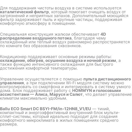
Для поддержания чистоты воздуха в системе используется
каталитический фильтр
, который помогает очищать воздух от
загрязнений и неприятных запахов. Дополнительный моющийся
фильтр задерживает пыль и крупные частицы, поддерживая
комфортную атмосферу в помещении.
Специальная конструкция жалюзи обеспечивает
4D
распределение воздушного потока
, благодаря чему
охлаждённый или тёплый воздух равномерно распространяется
по комнате без образования сквозняков.
Кондиционер поддерживает основные режимы работы:
охлаждение, обогрев, осушение воздуха и ночной режим
, а
также функцию интенсивного охлаждения для быстрого
достижения комфортной температуры.
Управление осуществляется с помощью
пульта дистанционного
управления
, а при подключении Wi-Fi модуля систему можно
контролировать со смартфона и интегрировать в систему умного
дома. Блок поддерживает работу с
HOMMYN и голосовыми
ассистентами — Алиса, Маруся и Салют
, что делает управление
климатом максимально удобным.
Ballu ECO Smart DC BSYI-FM/in-12HN8_V1/EU
— тихий,
компактный и энергоэффективный внутренний блок мульти-
сплит-системы, который идеально подходит для создания
комфортного микроклимата в жилых помещениях среднего
размера.