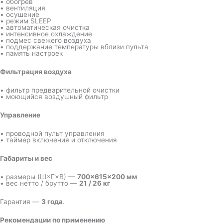
• обогрев
• вентиляция
• осушение
• режим SLEEP
• автоматическая очистка
• интенсивное охлаждение
• подмес свежего воздуха
• поддержание температуры вблизи пульта
• память настроек
Фильтрация воздуха
• фильтр предварительной очистки
• моющийся воздушный фильтр
Управление
• проводной пульт управления
• таймер включения и отключения
Габариты и вес
• размеры (Ш×Г×В) —
700×615×200 мм
• вес нетто / брутто —
21 / 26 кг
Гарантия —
3 года
.
Рекомендации по применению