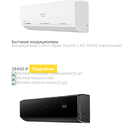
Бытовые кондиционеры
Кондиционер Loriot серия Skyline LAC-09AQ (настенный)
29400
₽
Подробнее
25 м²
A
22 дБ