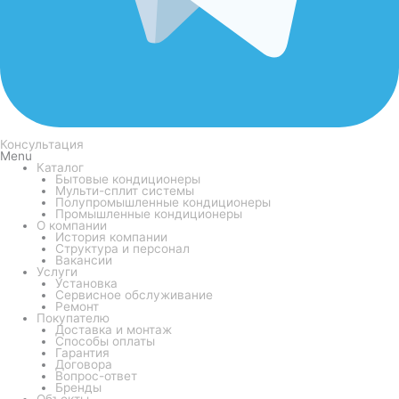
Консультация
Menu
Каталог
Бытовые кондиционеры
Мульти-сплит системы
Полупромышленные кондиционеры
Промышленные кондиционеры
О компании
История компании
Структура и персонал
Вакансии
Услуги
Установка
Сервисное обслуживание
Ремонт
Покупателю
Доставка и монтаж
Способы оплаты
Гарантия
Договора
Вопрос-ответ
Бренды
Объекты