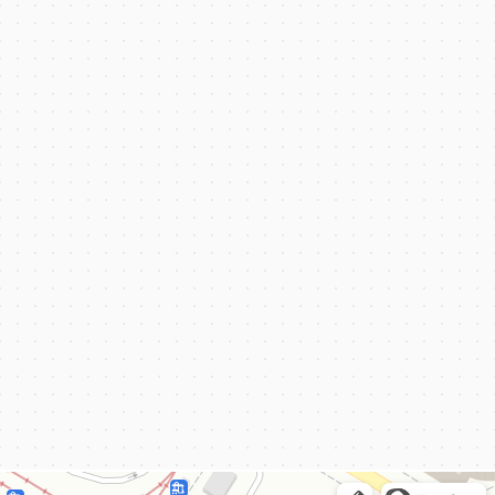
КёнигКлимат
Кондиционеры в Калининграде