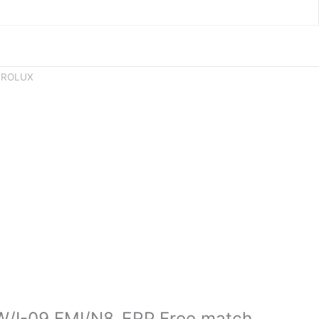
TROLUX
/I-09 FMI/N8_ERP Free match