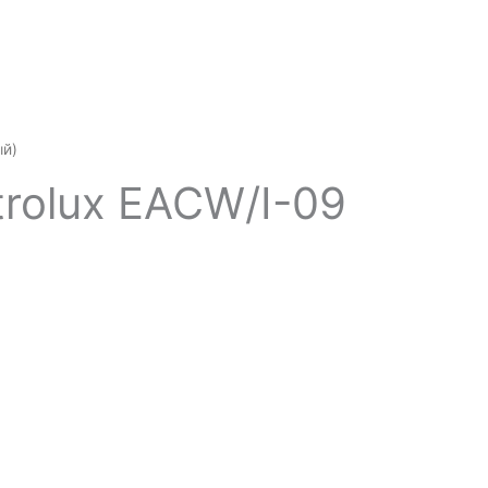
ый)
rolux EACW/I-09