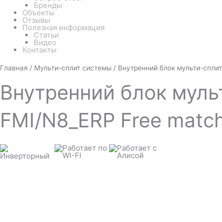
Бренды
Объекты
Отзывы
Полезная информация
Статьи
Видео
Контакты
Количество
Главная
/
Мульти-сплит системы
/ Внутренний блок мульти-сплит
товара
Внутренний
Внутренний
блок мульт
блок
мульти-
сплит
системы
FMI/N8_ERP Free matc
Electrolux
EACW/I-
09
FMI/N8_ERP
Free
match
(консольный)