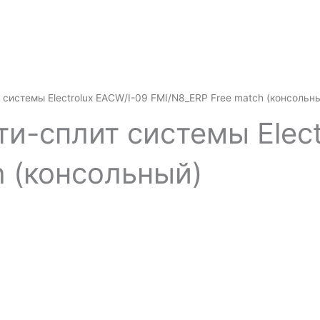
 системы Electrolux EACW/I-09 FMI/N8_ERP Free match (консольн
и-сплит системы Elect
h (консольный)