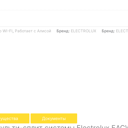
о WI-FI
,
Работает с Алисой
Бренд:
ELECTROLUX
Бренд:
ELEC
ущества
Документы
льти-сплит системы Electrolux EACW