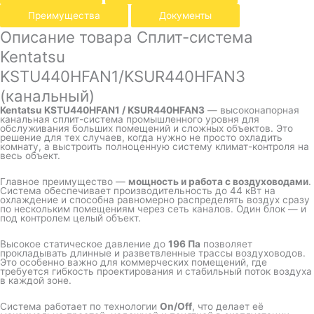
Преимущества
Документы
Описание товара Сплит-система
Kentatsu
KSTU440HFAN1/KSUR440HFAN3
(канальный)
Kentatsu KSTU440HFAN1 / KSUR440HFAN3
— высоконапорная
канальная сплит-система промышленного уровня для
обслуживания больших помещений и сложных объектов. Это
решение для тех случаев, когда нужно не просто охладить
комнату, а выстроить полноценную систему климат-контроля на
весь объект.
Главное преимущество —
мощность и работа с воздуховодами
.
Система обеспечивает производительность до 44 кВт на
охлаждение и способна равномерно распределять воздух сразу
по нескольким помещениям через сеть каналов. Один блок — и
под контролем целый объект.
Высокое статическое давление до
196 Па
позволяет
прокладывать длинные и разветвленные трассы воздуховодов.
Это особенно важно для коммерческих помещений, где
требуется гибкость проектирования и стабильный поток воздуха
в каждой зоне.
Система работает по технологии
On/Off
, что делает её