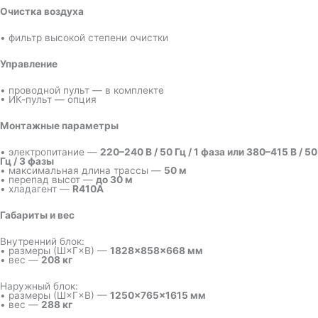
Очистка воздуха
• фильтр высокой степени очистки
Управление
• проводной пульт — в комплекте
• ИК-пульт — опция
Монтажные параметры
• электропитание —
220–240 В / 50 Гц / 1 фаза или 380–415 В / 50
Гц / 3 фазы
• максимальная длина трассы —
50 м
• перепад высот —
до 30 м
• хладагент —
R410A
Габариты и вес
Внутренний блок:
• размеры (Ш×Г×В) —
1828×858×668 мм
• вес —
208 кг
Наружный блок:
• размеры (Ш×Г×В) —
1250×765×1615 мм
• вес —
288 кг