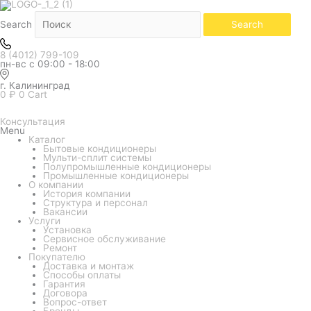
Количество
товара
Сплит-
Search
Search
система
Kentatsu
KSTU440HFAN1/KSUR440HFAN3
8 (4012) 799-109
(канальный)
пн-вс с 09:00 - 18:00
г. Калининград
0
₽
0
Cart
Консультация
Menu
Каталог
Бытовые кондиционеры
Мульти-сплит системы
Полупромышленные кондиционеры
Промышленные кондиционеры
О компании
История компании
Структура и персонал
Вакансии
Услуги
Установка
Сервисное обслуживание
Ремонт
Покупателю
Доставка и монтаж
Способы оплаты
Гарантия
Договора
Вопрос-ответ
Бренды