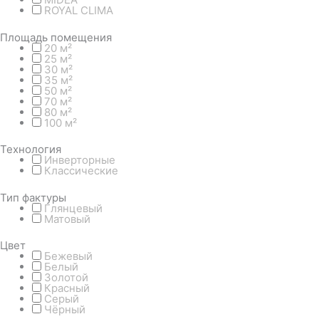
ROYAL CLIMA
Площадь помещения
20 м²
25 м²
30 м²
35 м²
50 м²
70 м²
80 м²
100 м²
Технология
Инверторные
Классические
Тип фактуры
Глянцевый
Матовый
Цвет
Бежевый
Белый
Золотой
Красный
Серый
Чёрный