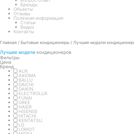
Вопрос-ответ
Бренды
Объекты
Отзывы
Полезная информация
Статьи
Видео
Контакты
Главная
/
Бытовые кондиционеры
/ Лучшие модели кондиционер
Лучшие модели
кондиционеров
Фильтры
Цена
Бренд
AUX
AXIOMA
BALLU
DAICHI
DAIKIN
ELECTROLUX
FUNAI
GREE
HAIER
HISENSE
HITACHI
KENTATSU
LG
LORIOT
MIDEA