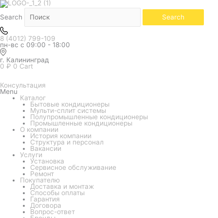
Белый
Количество
товара
Кондиционер
Search
Search
Aux
серия
Basic
8 (4012) 799-109
Inverter
пн-вс с 09:00 - 18:00
ASW-
H12A4/
СB-
г. Калининград
R2DI
0
₽
0
Cart
Консультация
Menu
Каталог
Бытовые кондиционеры
Мульти-сплит системы
Полупромышленные кондиционеры
Промышленные кондиционеры
О компании
История компании
Структура и персонал
Вакансии
Услуги
Установка
Сервисное обслуживание
Ремонт
Покупателю
Доставка и монтаж
Способы оплаты
Гарантия
Договора
Вопрос-ответ
Бренды