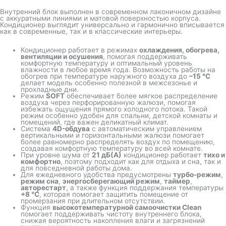
Внутренний блок выполнен в современном лаконичном дизайне
с аккуратными линиями и матовой поверхностью корпуса.
Кондиционер выглядит универсально и гармонично вписывается
как в современные, так и в классические интерьеры.
Кондиционер работает в режимах
охлаждения, обогрева,
вентиляции и осушения
, помогая поддерживать
комфортную температуру и оптимальный уровень
влажности в любое время года. Возможность работы на
обогрев при температуре наружного воздуха до
–15 °C
делает модель особенно полезной в межсезонье и
прохладные дни.
Режим
SOFT
обеспечивает более мягкое распределение
воздуха через перфорированную жалюзи, помогая
избежать ощущения прямого холодного потока. Такой
режим особенно удобен для спальни, детской комнаты и
помещений, где важен деликатный климат.
Система
4D-обдува
с автоматическим управлением
вертикальными и горизонтальными жалюзи помогает
более равномерно распределять воздух по помещению,
создавая комфортную температуру во всей комнате.
При уровне шума от
21 дБ(А)
кондиционер работает
тихо и
комфортно
, поэтому подходит как для отдыха и сна, так и
для повседневной работы дома.
Для ежедневного удобства предусмотрены
турбо-режим
,
режим сна
,
энергосберегающий режим
,
таймер
,
авторестарт
, а также функция поддержания температуры
+8 °C
, которая помогает защитить помещение от
промерзания при длительном отсутствии.
Функция
высокотемпературной самоочистки Clean
помогает поддерживать чистоту внутреннего блока,
снижая вероятность накопления влаги и загрязнений