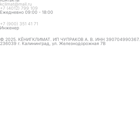
Контакты
kclimat@mail.ru
+7 (4012) 799 109
Ежедневно 09:00 - 18:00
+7 (900) 351 41 71
Инженер
© 2025. КЁНИГКЛИМАТ. ИП ЧУПРАКОВ А. В. ИНН 390704990367.
236039 г. Калининград, ул. Железнодорожная 7В
инженер ответит на вопрос
и даст совет по кондиционеру
Я даю согласие на обработку персональных данных в
соответствии с
Политикой конфиденциальности
Отправить
Оформление
заказа
Соглашаюсь с обработкой персональных данных, в
соответствии с
Политикой конфиденциальности компании