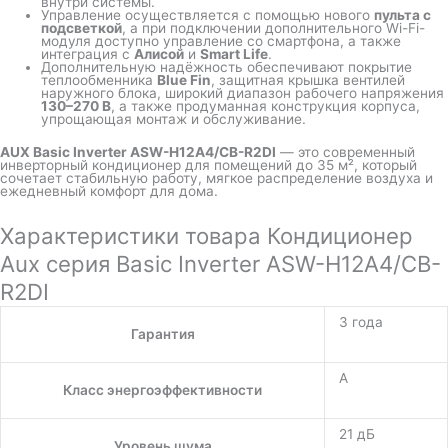
внутри системы.
Управление осуществляется с помощью нового
пульта с
подсветкой
, а при подключении дополнительного Wi-Fi-
модуля доступно управление со смартфона, а также
интеграция с
Алисой
и
Smart Life
.
Дополнительную надёжность обеспечивают покрытие
теплообменника
Blue Fin
, защитная крышка вентилей
наружного блока, широкий диапазон рабочего напряжения
130–270 В
, а также продуманная конструкция корпуса,
упрощающая монтаж и обслуживание.
AUX Basic Inverter ASW-H12A4/CB-R2DI
— это современный
инверторный кондиционер для помещений до 35 м², который
сочетает стабильную работу, мягкое распределение воздуха и
ежедневный комфорт для дома.
Характеристики товара Кондиционер
Aux серия Basic Inverter ASW-H12A4/СB-
R2DI
3 года
Гарантия
A
Класс энергоэффективности
21 дБ
Уровень шума