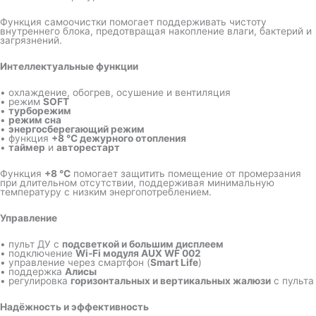
Функция самоочистки помогает поддерживать чистоту
внутреннего блока, предотвращая накопление влаги, бактерий и
загрязнений.
Интеллектуальные функции
• охлаждение, обогрев, осушение и вентиляция
• режим
SOFT
•
турборежим
•
режим сна
•
энергосберегающий режим
• функция
+8 °C дежурного отопления
•
таймер
и
авторестарт
Функция
+8 °C
помогает защитить помещение от промерзания
при длительном отсутствии, поддерживая минимальную
температуру с низким энергопотреблением.
Управление
• пульт ДУ с
подсветкой и большим дисплеем
• подключение
Wi-Fi модуля AUX WF 002
• управление через смартфон (
Smart Life
)
• поддержка
Алисы
• регулировка
горизонтальных и вертикальных жалюзи
с пульта
Надёжность и эффективность