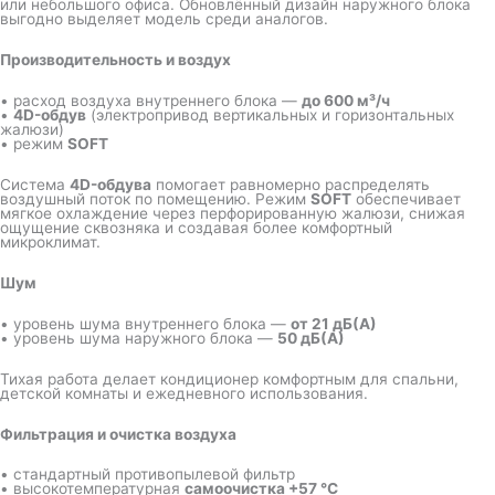
или небольшого офиса. Обновлённый дизайн наружного блока
выгодно выделяет модель среди аналогов.
Производительность и воздух
• расход воздуха внутреннего блока —
до 600 м³/ч
•
4D-обдув
(электропривод вертикальных и горизонтальных
жалюзи)
• режим
SOFT
Система
4D-обдува
помогает равномерно распределять
воздушный поток по помещению. Режим
SOFT
обеспечивает
мягкое охлаждение через перфорированную жалюзи, снижая
ощущение сквозняка и создавая более комфортный
микроклимат.
Шум
• уровень шума внутреннего блока —
от 21 дБ(А)
• уровень шума наружного блока —
50 дБ(А)
Тихая работа делает кондиционер комфортным для спальни,
детской комнаты и ежедневного использования.
Фильтрация и очистка воздуха
• стандартный противопылевой фильтр
• высокотемпературная
самоочистка +57 °C