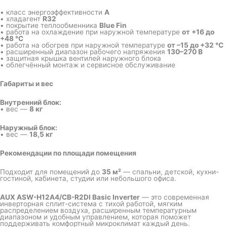
• класс энергоэффективности
A
• хладагент
R32
• покрытие теплообменника
Blue Fin
• работа на охлаждение при наружной температуре
от +16 до
+48 °C
• работа на обогрев при наружной температуре
от –15 до +32 °C
• расширенный диапазон рабочего напряжения
130–270 В
• защитная крышка вентилей наружного блока
• облегчённый монтаж и сервисное обслуживание
Габариты и вес
Внутренний блок:
• вес —
8 кг
Наружный блок:
• вес —
18,5 кг
Рекомендации по площади помещения
Подходит для помещений до
35 м²
— спальни, детской, кухни-
гостиной, кабинета, студии или небольшого офиса.
AUX ASW-H12A4/CB-R2DI Basic Inverter
— это современная
инверторная сплит-система с тихой работой, мягким
распределением воздуха, расширенным температурным
диапазоном и удобным управлением, которая поможет
поддерживать комфортный микроклимат каждый день.