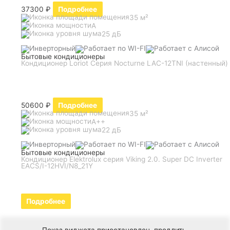
37300
₽
Подробнее
35 м²
A
25 дБ
Бытовые кондиционеры
Кондиционер Loriot Серия Nocturne LAC-12TNI (настенный)
50600
₽
Подробнее
35 м²
A++
22 дБ
Бытовые кондиционеры
Кондиционер Elektrolux серия Viking 2.0. Super DC Inverter
EACS/I-12HVI/N8_21Y
Подробнее
Показ виджета приостановлен,
продлить
.