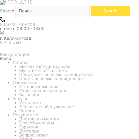
Белый
Количество
товара
Кондиционер
Search
Search
Ballu
серия
Olympio
8 (4012) 799-109
Legend
пн-вс с 09:00 - 18:00
BSW-
18HN1_24Y
г. Калининград
0
₽
0
Cart
Консультация
Menu
Каталог
Бытовые кондиционеры
Мульти-сплит системы
Полупромышленные кондиционеры
Промышленные кондиционеры
О компании
История компании
Структура и персонал
Вакансии
Услуги
Установка
Сервисное обслуживание
Ремонт
Покупателю
Доставка и монтаж
Способы оплаты
Гарантия
Договора
Вопрос-ответ
Бренды