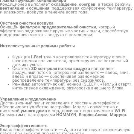
Главная функция кондиционера
Кондиционер выполняет
охлаждение
,
обогрев
, а также режимы
вентиляции
и
осушения
, поддерживая комфортную температуру
и влажность воздуха в течение всего года.
Система очистки воздуха
Оснащён
фильтром предварительной очистки
, который
эффективно задерживает крупные частицы пыли, способствуя
поддержанию чистоты воздуха в помещении.
Интеллектуальные режимы работы
Функция
i-Feel
точно контролирует температуру в зоне
нахождения пользователя, ориентируясь на встроенный
датчик пульта.
Система
3D контроля потока воздуха
направляет
воздушный поток в четырёх направлениях — вверх, вниз,
влево и вправо — обеспечивая равномерное
распределение температуры без сквозняков.
Режимы: автоматический, ночной (SLEEP), «Тёплый старт»,
интенсивное охлаждение, разморозка внешнего блока.
Управление и подключение
Дистанционный пульт управления с русским интерфейсом
обеспечивает удобство настройки. Модель совместима с
системой
умного дома
и поддерживает подключение к
Wi-Fi
.
Совместим с платформами
HOMMYN
,
Яндекс.Алиса
,
Маруся
.
Энергоэффективность
Класс энергоэффективности —
A
, что гарантирует экономичную
работу при высокой производительности.