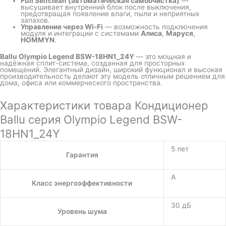
Full Selfclean (автоматическая самоочистка)
—
высушивает внутренний блок после выключения,
предотвращая появление влаги, пыли и неприятных
запахов.
Управление через Wi-Fi
— возможность подключения
модуля и интеграции с системами
Алиса
,
Маруся
,
HOMMYN
.
Ballu Olympio Legend BSW-18HN1_24Y
— это мощная и
надёжная сплит-система, созданная для просторных
помещений. Элегантный дизайн, широкий функционал и высокая
производительность делают эту модель отличным решением для
дома, офиса или коммерческого пространства.
Характеристики товара Кондиционер
Ballu серия Olympio Legend BSW-
18HN1_24Y
5 лет
Гарантия
A
Класс энергоэффективности
30 дБ
Уровень шума