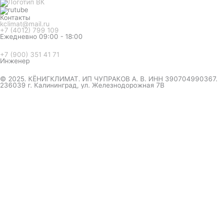
Контакты
kclimat@mail.ru
+7 (4012) 799 109
Ежедневно 09:00 - 18:00
+7 (900) 351 41 71
Инженер
© 2025. КЁНИГКЛИМАТ. ИП ЧУПРАКОВ А. В. ИНН 390704990367.
236039 г. Калининград, ул. Железнодорожная 7В
инженер ответит на вопрос
и даст совет по кондиционеру
Я даю согласие на обработку персональных данных в
соответствии с
Политикой конфиденциальности
Отправить
Оформление
заказа