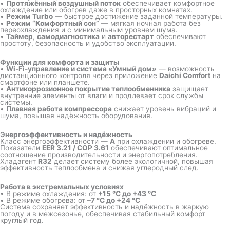
•
Протяжённый воздушный поток
обеспечивает комфортное
охлаждение или обогрев даже в просторных комнатах.
•
Режим Turbo
— быстрое достижение заданной температуры.
•
Режим “Комфортный сон”
— мягкая ночная работа без
переохлаждения и с минимальным уровнем шума.
•
Таймер
,
самодиагностика
и
авторестарт
обеспечивают
простоту, безопасность и удобство эксплуатации.
Функции для комфорта и защиты
•
Wi-Fi-управление и система «Умный дом»
— возможность
дистанционного контроля через приложение
Daichi Comfort
на
смартфоне или планшете.
•
Антикоррозионное покрытие теплообменника
защищает
внутренние элементы от влаги и продлевает срок службы
системы.
•
Плавная работа компрессора
снижает уровень вибраций и
шума, повышая надёжность оборудования.
Энергоэффективность и надёжность
Класс энергоэффективности —
A
при охлаждении и обогреве.
Показатели
EER 3.21 / COP 3.61
обеспечивают оптимальное
соотношение производительности и энергопотребления.
Хладагент
R32
делает систему более экологичной, повышая
эффективность теплообмена и снижая углеродный след.
Работа в экстремальных условиях
• В режиме охлаждения: от
+15 °C до +43 °C
• В режиме обогрева: от
–7 °C до +24 °C
Система сохраняет эффективность и надёжность в жаркую
погоду и в межсезонье, обеспечивая стабильный комфорт
круглый год.