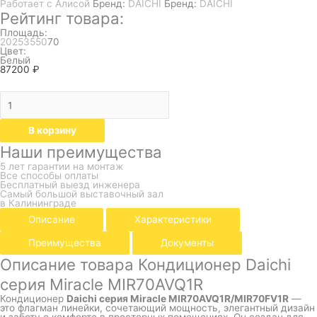
Работает с Алисой
Бренд:
DAICHI
Бренд:
DAICHI
Рейтинг товара:
Площадь:
20
25
35
50
70
Цвет:
Белый
87200
₽
В корзину
Наши преимущества
5 лет гарантии на монтаж
Все способы оплаты
Бесплатный выезд инженера
Самый большой выставочный зал
в Калининграде
Описание
Характеристики
Преимущества
Документы
Описание товара Кондиционер Daichi
серия Miracle MIR70AVQ1R
Кондиционер
Daichi серия Miracle MIR70AVQ1R/MIR70FV1R
—
это флагман линейки, сочетающий мощность, элегантный дизайн
и заботу о комфорте в просторных помещениях. Он создан для