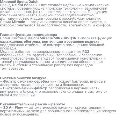
Мировой бренд Daichi
Бренд
Daichi
более 20 лет создаёт надёжные климатические
системы, объединяющие японские технологии, европейский
дизайн и энергоэффективность мирового уровня. Продукция
компании отличается высокой производительностью,
долговечностью и адаптирована к российскому климату.
Серия
Miracle
— это дизайнерская линейка сплит-систем, в
которой сочетаются технологичность, элегантность и комфорт.
Главная функция кондиционера
Сплит-система
Daichi Miracle MIR70AVQ1R
выполняет функции
охлаждения, обогрева, вентиляции и осушения воздуха
,
поддерживая стабильный комфорт в помещениях большой
площади.
Модель работает на современном хладагенте
R32
,
обеспечивающем эффективный теплообмен и безопасное
энергопотребление. Благодаря продуманной конструкции и
точной регулировке мощности кондиционер обеспечивает
быстрый отклик и стабильную работу без перепадов
температуры.
Система очистки воздуха
•
Фильтр с ионами серебра
уничтожает бактерии, вирусы и
аллергены, делая воздух чистым и безопасным.
•
Быстросъёмный фильтр
расположен в верхней части
внутреннего блока, что позволяет легко очищать систему от
пыли и загрязнений.
Интеллектуальные режимы работы
•
3D Air Flow
— автоматическое качание горизонтальных и
вертикальных жалюзи для равномерного распределения воздуха
по всему помещению.