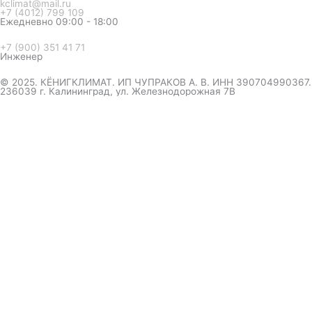
kclimat@mail.ru
+7 (4012) 799 109
Ежедневно 09:00 - 18:00
+7 (900) 351 41 71
Инженер
© 2025. КЁНИГКЛИМАТ. ИП ЧУПРАКОВ А. В. ИНН 390704990367.
236039 г. Калининград, ул. Железнодорожная 7В
инженер ответит на вопрос
и даст совет по кондиционеру
Я даю согласие на обработку персональных данных в
соответствии с
Политикой конфиденциальности
Отправить
Оформление
заказа
Соглашаюсь с обработкой персональных данных, в
соответствии с
Политикой конфиденциальности компании
Отправить