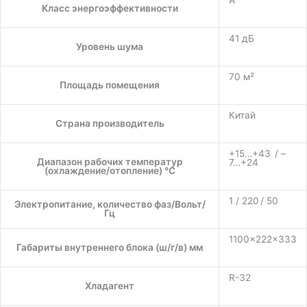
A
Класс энергоэффективности
41 дБ
Уровень шума
70 м²
Площадь помещения
Китай
Страна производитель
+15…+43 / –
Диапазон рабочих температур
7…+24
(охлаждение/отопление) °C
1 / 220 / 50
Электропитание, количество фаз/Вольт/
Гц
1100×222×333
Габариты внутреннего блока (ш/г/в) мм
R-32
Хладагент