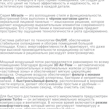
тех, кто ценит не только эффективность и надёжность, но и
эстетическую гармонию в каждой детали.
Серия
Miracle
— это воплощение стиля и функциональности.
Внутренний блок выполнен в
чёрном матовом цвете
с
зеркальной лицевой панелью — изысканное решение, которое
делает кондиционер выразительным элементом современного
интерьера. Его строгие линии и лаконичная форма придают
пространству ощущение технологичности и уюта одновременно.
Система работает по технологии
On/Off
, обеспечивая
стабильное охлаждение и обогрев помещений большой
площади. Класс энергоэффективности
A
гарантирует, что даже
при высокой производительности кондиционер остаётся
экономичным и рационально расходует электроэнергию.
Мощный воздушный поток распределяется равномерно по всему
помещению благодаря функции
3D Air Flow
— автоматическое
качание горизонтальных и вертикальных жалюзи устраняет
«застойные зоны» и обеспечивает мягкую циркуляцию
воздуха. Очищение воздуха обеспечивает
фильтр с ионами
серебра
, нейтрализующий аллергены, бактерии и неприятные
запахи. А
быстросъёмный фильтр
, расположенный в верхней
части корпуса, делает обслуживание простым и удобным —
достаточно нескольких секунд, чтобы очистить систему.
Для быстрого достижения нужного микроклимата предусмотрен
режим Turbo
— он активирует максимальную мощность
компрессора и вентилятора. В ночное время включается
режим
комфортного сна
, который мягко регулирует температуру и
снижает шум, обеспечивая спокойный отдых.