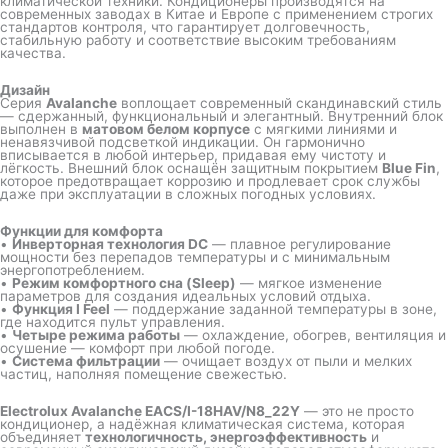
климатической техники. Кондиционеры производятся на
современных заводах в Китае и Европе с применением строгих
стандартов контроля, что гарантирует долговечность,
стабильную работу и соответствие высоким требованиям
качества.
Дизайн
Серия
Avalanche
воплощает современный скандинавский стиль
— сдержанный, функциональный и элегантный. Внутренний блок
выполнен в
матовом белом корпусе
с мягкими линиями и
ненавязчивой подсветкой индикации. Он гармонично
вписывается в любой интерьер, придавая ему чистоту и
лёгкость. Внешний блок оснащён защитным покрытием
Blue Fin
,
которое предотвращает коррозию и продлевает срок службы
даже при эксплуатации в сложных погодных условиях.
Функции для комфорта
•
Инверторная технология DC
— плавное регулирование
мощности без перепадов температуры и с минимальным
энергопотреблением.
•
Режим комфортного сна (Sleep)
— мягкое изменение
параметров для создания идеальных условий отдыха.
•
Функция I Feel
— поддержание заданной температуры в зоне,
где находится пульт управления.
•
Четыре режима работы
— охлаждение, обогрев, вентиляция и
осушение — комфорт при любой погоде.
•
Система фильтрации
— очищает воздух от пыли и мелких
частиц, наполняя помещение свежестью.
Electrolux Avalanche EACS/I-18HAV/N8_22Y
— это не просто
кондиционер, а надёжная климатическая система, которая
объединяет
технологичность, энергоэффективность
и