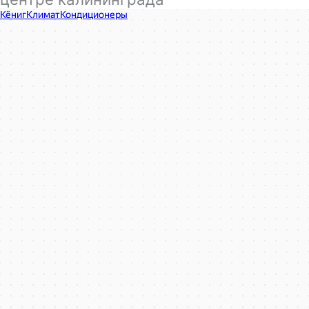
КёнигКлимат
Кондиционеры в Калининграде
Установка кондиционеров в Калининграде