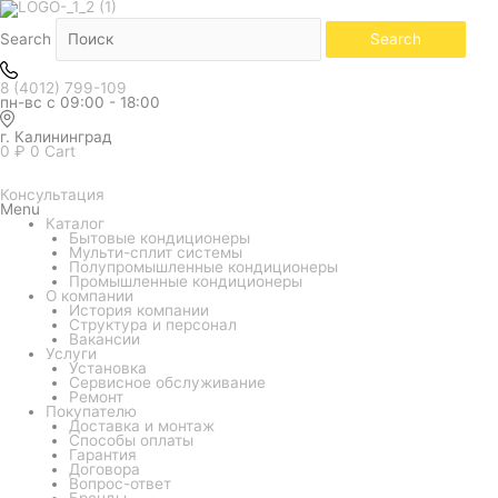
Белый
Количество
товара
Кондиционер
Search
Search
Electrolux
серия
Avalanche
8 (4012) 799-109
EACS/I-
пн-вс с 09:00 - 18:00
18HAV/N8_22Y
г. Калининград
0
₽
0
Cart
Консультация
Menu
Каталог
Бытовые кондиционеры
Мульти-сплит системы
Полупромышленные кондиционеры
Промышленные кондиционеры
О компании
История компании
Структура и персонал
Вакансии
Услуги
Установка
Сервисное обслуживание
Ремонт
Покупателю
Доставка и монтаж
Способы оплаты
Гарантия
Договора
Вопрос-ответ
Бренды