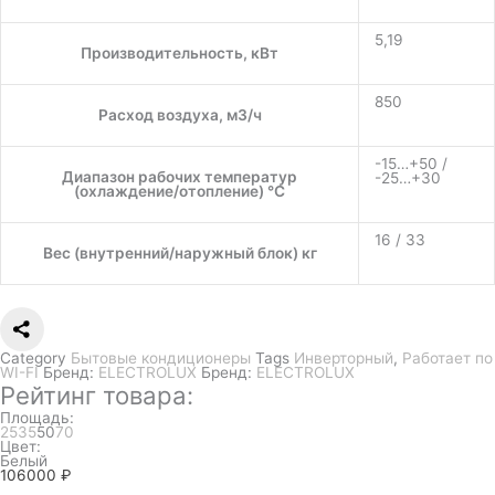
5,19
Производительность, кВт
850
Расход воздуха, м3/ч
-15…+50 /
Диапазон рабочих температур
-25…+30
(охлаждение/отопление) °C
16 / 33
Вес (внутренний/наружный блок) кг
Category
Бытовые кондиционеры
Tags
Инверторный
,
Работает по
WI-FI
Бренд:
ELECTROLUX
Бренд:
ELECTROLUX
Рейтинг товара:
Площадь:
25
35
50
70
Цвет:
Белый
106000
₽