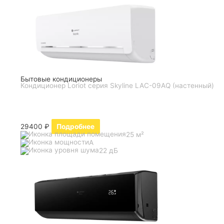
Бытовые кондиционеры
Кондиционер Loriot серия Skyline LAC-09AQ (настенный)
29400
₽
Подробнее
25 м²
A
22 дБ