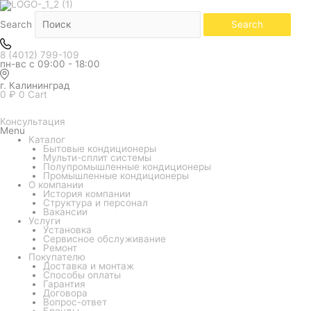
Белый
Количество
товара
Кондиционер
Search
Search
Electrolux
серия
Fusion
8 (4012) 799-109
Wave
пн-вс с 09:00 - 18:00
EACS-
09HFW/N3
г. Калининград
0
₽
0
Cart
Консультация
Menu
Каталог
Бытовые кондиционеры
Мульти-сплит системы
Полупромышленные кондиционеры
Промышленные кондиционеры
О компании
История компании
Структура и персонал
Вакансии
Услуги
Установка
Сервисное обслуживание
Ремонт
Покупателю
Доставка и монтаж
Способы оплаты
Гарантия
Договора
Вопрос-ответ
Бренды