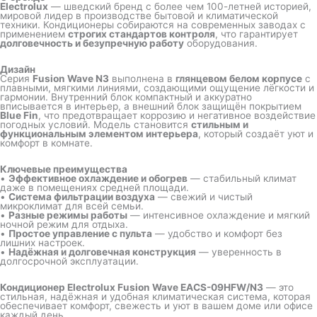
Electrolux
— шведский бренд с более чем 100-летней историей,
мировой лидер в производстве бытовой и климатической
техники. Кондиционеры собираются на современных заводах с
применением
строгих стандартов контроля
, что гарантирует
долговечность и безупречную работу
оборудования.
Дизайн
Серия
Fusion Wave N3
выполнена в
глянцевом белом корпусе
с
плавными, мягкими линиями, создающими ощущение лёгкости и
гармонии. Внутренний блок компактный и аккуратно
вписывается в интерьер, а внешний блок защищён покрытием
Blue Fin
, что предотвращает коррозию и негативное воздействие
погодных условий. Модель становится
стильным и
функциональным элементом интерьера
, который создаёт уют и
комфорт в комнате.
Ключевые преимущества
•
Эффективное охлаждение и обогрев
— стабильный климат
даже в помещениях средней площади.
•
Система фильтрации воздуха
— свежий и чистый
микроклимат для всей семьи.
•
Разные режимы работы
— интенсивное охлаждение и мягкий
ночной режим для отдыха.
•
Простое управление с пульта
— удобство и комфорт без
лишних настроек.
•
Надёжная и долговечная конструкция
— уверенность в
долгосрочной эксплуатации.
Кондиционер Electrolux Fusion Wave EACS-09HFW/N3
— это
стильная, надёжная и удобная климатическая система, которая
обеспечивает комфорт, свежесть и уют в вашем доме или офисе
каждый день.