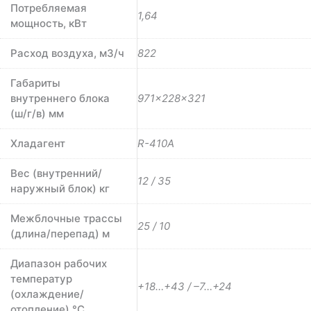
Потребляемая
1,64
мощность, кВт
Расход воздуха, м3/ч
822
Габариты
внутреннего блока
971×228×321
(ш/г/в) мм
Хладагент
R-410A
Вес (внутренний/
12 / 35
наружный блок) кг
Межблочные трассы
25 / 10
(длина/перепад) м
Диапазон рабочих
температур
+18…+43 / –7…+24
(охлаждение/
отопление) °C