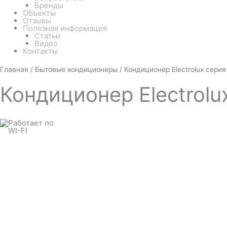
Бренды
Объекты
Отзывы
Полезная информация
Статьи
Видео
Контакты
Белый
Количество
Главная
/
Бытовые кондиционеры
/ Кондиционер Electrolux сери
товара
Кондиционер
Кондиционер
Electrol
Electrolux
серия
Smartline
EACS-
18HSM/N3