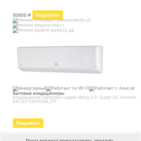
50600
₽
Подробнее
35 м²
A++
22 дБ
Бытовые кондиционеры
Кондиционер Elektrolux серия Viking 2.0. Super DC Inverter
EACS/I-12HVI/N8_21Y
Подробнее
Показ виджета приостановлен,
продлить
.