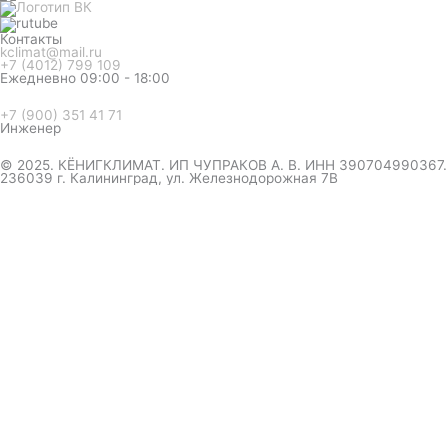
Контакты
kclimat@mail.ru
+7 (4012) 799 109
Ежедневно 09:00 - 18:00
+7 (900) 351 41 71
Инженер
© 2025. КЁНИГКЛИМАТ. ИП ЧУПРАКОВ А. В. ИНН 390704990367.
236039 г. Калининград, ул. Железнодорожная 7В
инженер ответит на вопрос
и даст совет по кондиционеру
Я даю согласие на обработку персональных данных в
соответствии с
Политикой конфиденциальности
Отправить
Оформление
заказа