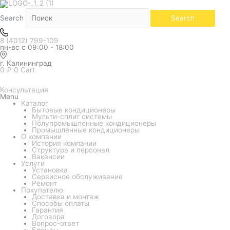
Белый
Количество
Чёрный
товара
Кондиционер
Search
Search
Funai
серия
Akaya
8 (4012) 799-109
Nero
пн-вс с 09:00 - 18:00
RAC-
I-
AN35HP.D01
г. Калининград
0
₽
0
Cart
Консультация
Menu
Каталог
Бытовые кондиционеры
Мульти-сплит системы
Полупромышленные кондиционеры
Промышленные кондиционеры
О компании
История компании
Структура и персонал
Вакансии
Услуги
Установка
Сервисное обслуживание
Ремонт
Покупателю
Доставка и монтаж
Способы оплаты
Гарантия
Договора
Вопрос-ответ
Бренды