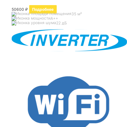
50600
₽
Подробнее
35 м²
A++
22 дБ