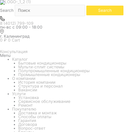
Количество
товара
Кондиционер
Search
Search
Funai
серия
Kadzoku
8 (4012) 799-109
RAC-
пн-вс с 09:00 - 18:00
KD35HP.D02
г. Калининград
0
₽
0
Cart
Консультация
Menu
Каталог
Бытовые кондиционеры
Мульти-сплит системы
Полупромышленные кондиционеры
Промышленные кондиционеры
О компании
История компании
Структура и персонал
Вакансии
Услуги
Установка
Сервисное обслуживание
Ремонт
Покупателю
Доставка и монтаж
Способы оплаты
Гарантия
Договора
Вопрос-ответ
Бренды