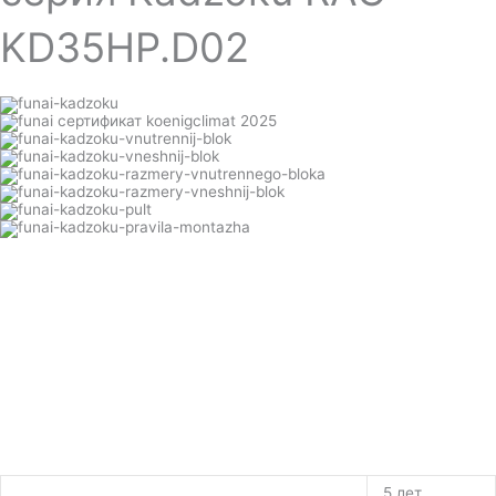
KD35HP.D02
5 лет