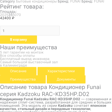
Category
Бытовые кондиционеры
Бренд:
FUNAI
Бренд:
FUNAI
Рейтинг товара:
Площадь:
20
25
35
50
70
42400
₽
В корзину
Наши преимущества
5 лет гарантии на монтаж
Все способы оплаты
Бесплатный выезд инженера
Самый большой выставочный зал
в Калининграде
Описание
Характеристики
Преимущества
Документы
Описание товара Кондиционер Funai
серия Kadzoku RAC-KD35HP.D02
Кондиционер Funai Kadzoku RAC-KD35HP.D02
— современная и
надёжная сплит-система, разработанная для средних и больших
помещений. Эта модель из серии
Kadzoku
сочетает
японское
качество, стильный дизайн и передовые технологии
,
обеспечивая комфортный микроклимат круглый год.