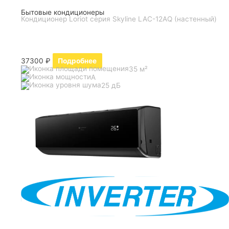
Бытовые кондиционеры
Кондиционер Loriot серия Skyline LAC-12AQ (настенный)
37300
₽
Подробнее
35 м²
A
25 дБ