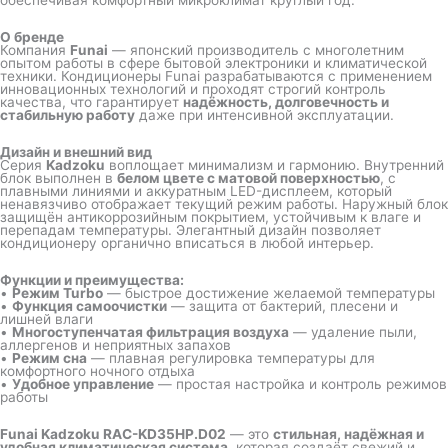
О бренде
Компания
Funai
— японский производитель с многолетним
опытом работы в сфере бытовой электроники и климатической
техники. Кондиционеры Funai разрабатываются с применением
инновационных технологий и проходят строгий контроль
качества, что гарантирует
надёжность, долговечность и
стабильную работу
даже при интенсивной эксплуатации.
Дизайн и внешний вид
Серия
Kadzoku
воплощает минимализм и гармонию. Внутренний
блок выполнен в
белом цвете с матовой поверхностью
, с
плавными линиями и аккуратным LED-дисплеем, который
ненавязчиво отображает текущий режим работы. Наружный блок
защищён антикоррозийным покрытием, устойчивым к влаге и
перепадам температуры. Элегантный дизайн позволяет
кондиционеру органично вписаться в любой интерьер.
Функции и преимущества:
•
Режим Turbo
— быстрое достижение желаемой температуры
•
Функция самоочистки
— защита от бактерий, плесени и
лишней влаги
•
Многоступенчатая фильтрация воздуха
— удаление пыли,
аллергенов и неприятных запахов
•
Режим сна
— плавная регулировка температуры для
комфортного ночного отдыха
•
Удобное управление
— простая настройка и контроль режимов
работы
Funai Kadzoku RAC-KD35HP.D02
— это
стильная, надёжная и
удобная климатическая система
, которая создаёт свежий и