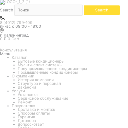
Количество
товара
Кондиционер
Search
Search
FUNAI
серия
SENSEI
8 (4012) 799-109
2.0
пн-вс с 09:00 - 18:00
RAC-
SN55HP.D07
г. Калининград
0
₽
0
Cart
Консультация
Menu
Каталог
Бытовые кондиционеры
Мульти-сплит системы
Полупромышленные кондиционеры
Промышленные кондиционеры
О компании
История компании
Структура и персонал
Вакансии
Услуги
Установка
Сервисное обслуживание
Ремонт
Покупателю
Доставка и монтаж
Способы оплаты
Гарантия
Договора
Вопрос-ответ
Бренды