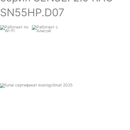
SN55HP.D07