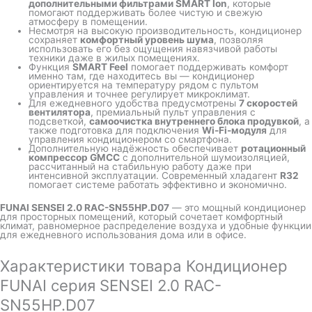
дополнительными фильтрами SMART Ion
, которые
помогают поддерживать более чистую и свежую
атмосферу в помещении.
Несмотря на высокую производительность, кондиционер
сохраняет
комфортный уровень шума
, позволяя
использовать его без ощущения навязчивой работы
техники даже в жилых помещениях.
Функция
SMART Feel
помогает поддерживать комфорт
именно там, где находитесь вы — кондиционер
ориентируется на температуру рядом с пультом
управления и точнее регулирует микроклимат.
Для ежедневного удобства предусмотрены
7 скоростей
вентилятора
, премиальный пульт управления с
подсветкой,
самоочистка внутреннего блока продувкой
, а
также подготовка для подключения
Wi-Fi-модуля
для
управления кондиционером со смартфона.
Дополнительную надёжность обеспечивает
ротационный
компрессор GMCC
с дополнительной шумоизоляцией,
рассчитанный на стабильную работу даже при
интенсивной эксплуатации. Современный хладагент
R32
помогает системе работать эффективно и экономично.
FUNAI SENSEI 2.0 RAC-SN55HP.D07
— это мощный кондиционер
для просторных помещений, который сочетает комфортный
климат, равномерное распределение воздуха и удобные функции
для ежедневного использования дома или в офисе.
Характеристики товара Кондиционер
FUNAI серия SENSEI 2.0 RAC-
SN55HP.D07