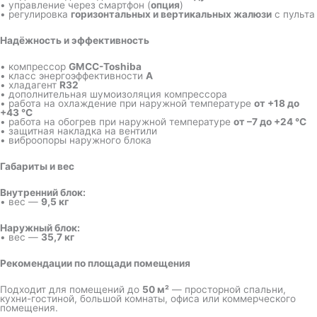
• управление через смартфон (
опция
)
• регулировка
горизонтальных и вертикальных жалюзи
с пульта
Надёжность и эффективность
• компрессор
GMCC-Toshiba
• класс энергоэффективности
A
• хладагент
R32
• дополнительная шумоизоляция компрессора
• работа на охлаждение при наружной температуре
от +18 до
+43 °C
• работа на обогрев при наружной температуре
от –7 до +24 °C
• защитная накладка на вентили
• виброопоры наружного блока
Габариты и вес
Внутренний блок:
• вес —
9,5 кг
Наружный блок:
• вес —
35,7 кг
Рекомендации по площади помещения
Подходит для помещений до
50 м²
— просторной спальни,
кухни-гостиной, большой комнаты, офиса или коммерческого
помещения.