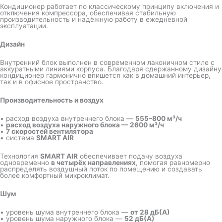
Кондиционер работает по классическому принципу включения и
отключения компрессора, обеспечивая стабильную
производительность и надёжную работу в ежедневной
эксплуатации.
Дизайн
Внутренний блок выполнен в современном лаконичном стиле с
аккуратными линиями корпуса. Благодаря сдержанному дизайну
кондиционер гармонично впишется как в домашний интерьер,
так и в офисное пространство.
Производительность и воздух
• расход воздуха внутреннего блока —
555–800 м³/ч
•
расход воздуха наружного блока — 2600 м³/ч
•
7 скоростей вентилятора
• система
SMART AIR
Технология
SMART AIR
обеспечивает подачу воздуха
одновременно
в четырёх направлениях
, помогая равномерно
распределять воздушный поток по помещению и создавать
более комфортный микроклимат.
Шум
• уровень шума внутреннего блока —
от 28 дБ(А)
• уровень шума наружного блока —
52 дБ(А)