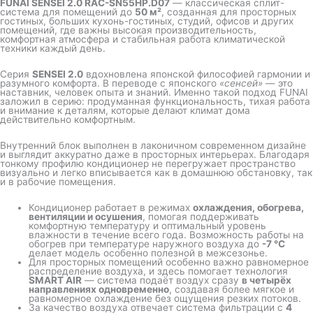
FUNAI SENSEI 2.0 RAC-SN55HP.D07
— классическая сплит-
система для помещений до
50 м²
, созданная для просторных
гостиных, больших кухонь-гостиных, студий, офисов и других
помещений, где важны высокая производительность,
комфортная атмосфера и стабильная работа климатической
техники каждый день.
Серия
SENSEI 2.0
вдохновлена японской философией гармонии и
разумного комфорта. В переводе с японского
«сенсей»
— это
наставник, человек опыта и знаний. Именно такой подход FUNAI
заложил в серию: продуманная функциональность, тихая работа
и внимание к деталям, которые делают климат дома
действительно комфортным.
Внутренний блок выполнен в лаконичном современном дизайне
и выглядит аккуратно даже в просторных интерьерах. Благодаря
тонкому профилю кондиционер не перегружает пространство
визуально и легко вписывается как в домашнюю обстановку, так
и в рабочие помещения.
Кондиционер работает в режимах
охлаждения, обогрева,
вентиляции и осушения
, помогая поддерживать
комфортную температуру и оптимальный уровень
влажности в течение всего года. Возможность работы на
обогрев при температуре наружного воздуха до
-7 °C
делает модель особенно полезной в межсезонье.
Для просторных помещений особенно важно равномерное
распределение воздуха, и здесь помогает технология
SMART AIR
— система подаёт воздух сразу
в четырёх
направлениях одновременно
, создавая более мягкое и
равномерное охлаждение без ощущения резких потоков.
За качество воздуха отвечает система фильтрации с
4