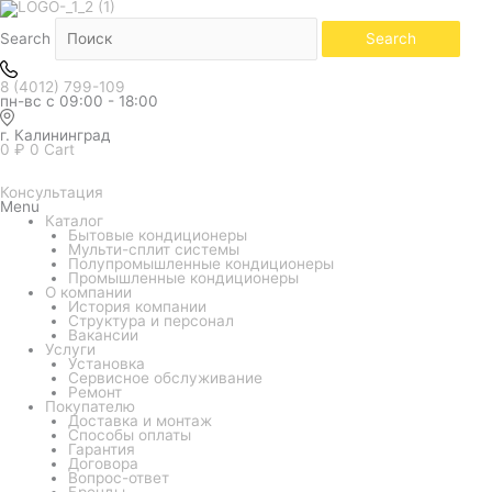
Белый
Количество
Золотой
Чёрный
товара
Кондиционер
Search
Search
GREE
серия
Airy
8 (4012) 799-109
GWH18AVDXE-
пн-вс с 09:00 - 18:00
K6DNA1A
белый
г. Калининград
0
₽
0
Cart
Консультация
Menu
Каталог
Бытовые кондиционеры
Мульти-сплит системы
Полупромышленные кондиционеры
Промышленные кондиционеры
О компании
История компании
Структура и персонал
Вакансии
Услуги
Установка
Сервисное обслуживание
Ремонт
Покупателю
Доставка и монтаж
Способы оплаты
Гарантия
Договора
Вопрос-ответ
Бренды