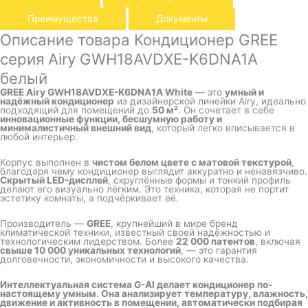
Преимущества
Документы
Описание товара Кондиционер GREE
серия Airy GWH18AVDXE-K6DNA1A
белый
GREE Airy GWH18AVDXE-K6DNA1A White
— это
умный и
надёжный кондиционер
из дизайнерской линейки Airy, идеально
подходящий для помещений до
50 м²
. Он сочетает в себе
инновационные функции, бесшумную работу и
минималистичный внешний вид
, который легко вписывается в
любой интерьер.
Корпус выполнен в
чистом белом цвете с матовой текстурой
,
благодаря чему кондиционер выглядит аккуратно и ненавязчиво.
Скрытый LED-дисплей
, скруглённые формы и тонкий профиль
делают его визуально лёгким. Это техника, которая не портит
эстетику комнаты, а подчёркивает её.
Производитель —
GREE
, крупнейший в мире бренд
климатической техники, известный своей надёжностью и
технологическим лидерством. Более
22 000 патентов
, включая
свыше 10 000 уникальных технологий
, — это гарантия
долговечности, экономичности и высокого качества.
Интеллектуальная система G-AI делает кондиционер по-
настоящему умным. Она анализирует температуру, влажность,
движение и активность в помещении, автоматически подбирая