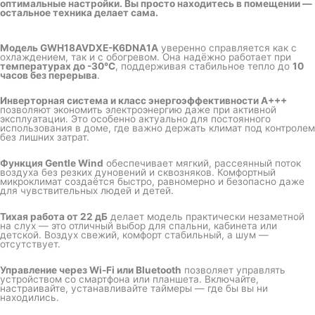
оптимальные настройки. Вы просто находитесь в помещении —
остальное техника делает сама.
Модель GWH18AVDXE-K6DNA1A
уверенно справляется как с
охлаждением, так и с обогревом. Она надёжно работает при
температурах до -30°C
, поддерживая стабильное тепло до
10
часов без перерыва
.
Инверторная система и класс энергоэффективности A+++
позволяют экономить электроэнергию даже при активной
эксплуатации. Это особенно актуально для постоянного
использования в доме, где важно держать климат под контролем
без лишних затрат.
Функция Gentle Wind
обеспечивает мягкий, рассеянный поток
воздуха без резких дуновений и сквозняков. Комфортный
микроклимат создаётся быстро, равномерно и безопасно даже
для чувствительных людей и детей.
Тихая работа от 22 дБ
делает модель практически незаметной
на слух — это отличный выбор для спальни, кабинета или
детской. Воздух свежий, комфорт стабильный, а шум —
отсутствует.
Управление через Wi-Fi или Bluetooth
позволяет управлять
устройством со смартфона или планшета. Включайте,
настраивайте, устанавливайте таймеры — где бы вы ни
находились.