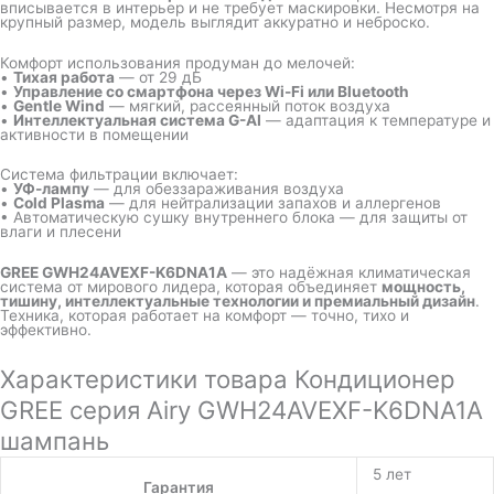
вписывается в интерьер и не требует маскировки. Несмотря на
крупный размер, модель выглядит аккуратно и неброско.
Комфорт использования продуман до мелочей:
•
Тихая работа
— от 29 дБ
•
Управление со смартфона через Wi-Fi или Bluetooth
•
Gentle Wind
— мягкий, рассеянный поток воздуха
•
Интеллектуальная система G-AI
— адаптация к температуре и
активности в помещении
Система фильтрации включает:
•
УФ-лампу
— для обеззараживания воздуха
•
Cold Plasma
— для нейтрализации запахов и аллергенов
• Автоматическую сушку внутреннего блока — для защиты от
влаги и плесени
GREE GWH24AVEXF-K6DNA1A
— это надёжная климатическая
система от мирового лидера, которая объединяет
мощность,
тишину, интеллектуальные технологии и премиальный дизайн
.
Техника, которая работает на комфорт — точно, тихо и
эффективно.
Характеристики товара Кондиционер
GREE серия Airy GWH24AVEXF-K6DNA1A
шампань
5 лет
Гарантия