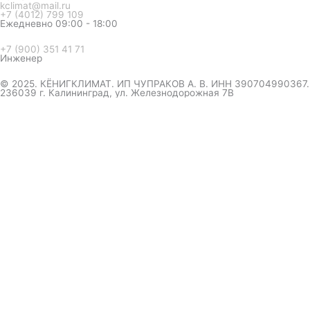
kclimat@mail.ru
+7 (4012) 799 109
Ежедневно 09:00 - 18:00
+7 (900) 351 41 71
Инженер
© 2025. КЁНИГКЛИМАТ. ИП ЧУПРАКОВ А. В. ИНН 390704990367.
236039 г. Калининград, ул. Железнодорожная 7В
инженер ответит на вопрос
и даст совет по кондиционеру
Я даю согласие на обработку персональных данных в
соответствии с
Политикой конфиденциальности
Отправить
Оформление
заказа
Соглашаюсь с обработкой персональных данных, в
соответствии с
Политикой конфиденциальности компании
Отправить