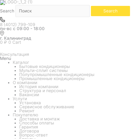
Белый
Количество
Золотой
Чёрный
товара
Кондиционер
Search
Search
GREE
серия
Airy
8 (4012) 799-109
GWH24AVEXF-
пн-вс с 09:00 - 18:00
K6DNA1A
шампань
г. Калининград
0
₽
0
Cart
Консультация
Menu
Каталог
Бытовые кондиционеры
Мульти-сплит системы
Полупромышленные кондиционеры
Промышленные кондиционеры
О компании
История компании
Структура и персонал
Вакансии
Услуги
Установка
Сервисное обслуживание
Ремонт
Покупателю
Доставка и монтаж
Способы оплаты
Гарантия
Договора
Вопрос-ответ
Бренды