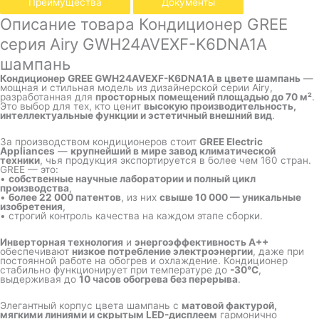
Преимущества
Документы
Описание товара Кондиционер GREE
серия Airy GWH24AVEXF-K6DNA1A
шампань
Кондиционер GREE GWH24AVEXF-K6DNA1A в цвете шампань
—
мощная и стильная модель из дизайнерской серии Airy,
разработанная для
просторных помещений площадью до 70 м²
.
Это выбор для тех, кто ценит
высокую производительность,
интеллектуальные функции и эстетичный внешний вид
.
За производством кондиционеров стоит
GREE Electric
Appliances
—
крупнейший в мире завод климатической
техники
, чья продукция экспортируется в более чем 160 стран.
GREE — это:
•
собственные научные лаборатории и полный цикл
производства
,
•
более 22 000 патентов
, из них
свыше 10 000 — уникальные
изобретения
,
• строгий контроль качества на каждом этапе сборки.
Инверторная технология
и
энергоэффективность A++
обеспечивают
низкое потребление электроэнергии
, даже при
постоянной работе на обогрев и охлаждение. Кондиционер
стабильно функционирует при температуре до
-30°C
,
выдерживая до
10 часов обогрева без перерыва
.
Элегантный корпус цвета шампань с
матовой фактурой,
мягкими линиями и скрытым LED-дисплеем
гармонично