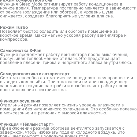
Режим комфортного сна
Функция Sleep Mode оптимизирует работу кондиционера в
ночное время. Температура постепенно меняется в зависимости
от режима (охлаждение или обогрев), а уровень шума
снижается, создавая благоприятные условия для сна.
Режим Turbo
Позволяет быстро охладить или обогреть помещение за
короткое время, максимально ускоряя работу вентилятора и
компрессора.
Самоочистка X-Fan
Функция продолжает работу вентилятора после выключения,
просушивая теплообменник от влаги. Это предотвращает
появление плесени, грибка и неприятного запаха внутри блока.
Самодиагностика и авторестарт
Система способна автоматически определять неисправности и
выводить код ошибки. При отключении питания кондиционер
запоминает текущие настройки и возобновляет работу после
восстановления электричества.
Функция осушения
Отдельный режим позволяет снизить уровень влажности в
помещении без интенсивного охлаждения. Это особенно полезно
в межсезонье и в регионах с высокой влажностью.
Функция «Тёплый старт»
При включении режима обогрева вентилятор запускается с
задержкой, чтобы избежать подачи холодного воздуха. Это
повышает комфорт в холодное время года.