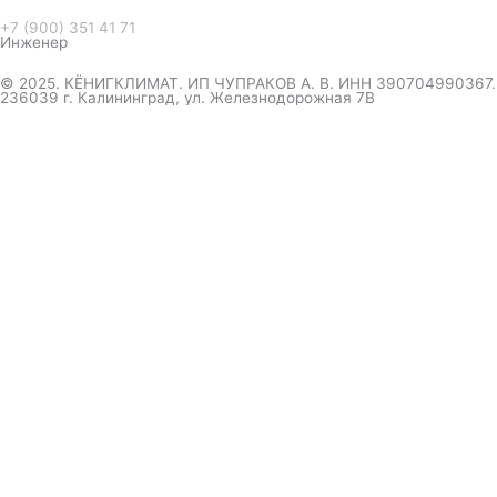
+7 (900) 351 41 71
Инженер
© 2025. КЁНИГКЛИМАТ. ИП ЧУПРАКОВ А. В. ИНН 390704990367.
236039 г. Калининград, ул. Железнодорожная 7В
инженер ответит на вопрос
и даст совет по кондиционеру
Я даю согласие на обработку персональных данных в
соответствии с
Политикой конфиденциальности
Отправить
Оформление
заказа
Соглашаюсь с обработкой персональных данных, в
соответствии с
Политикой конфиденциальности компании
Отправить
выберите удобный мессенджер.
вышлем полный прайс-каталог