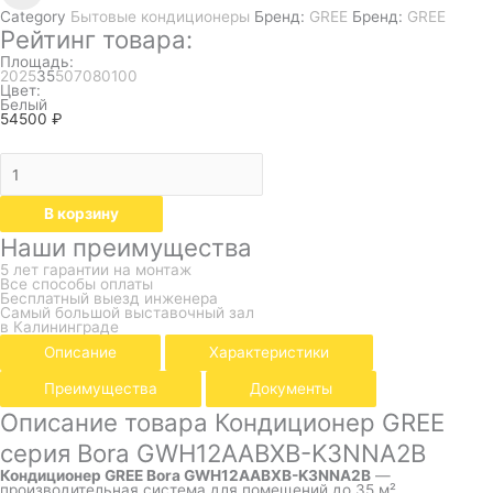
Category
Бытовые кондиционеры
Бренд:
GREE
Бренд:
GREE
Рейтинг товара:
Площадь:
20
25
35
50
70
80
100
Цвет:
Белый
54500
₽
В корзину
Наши преимущества
5 лет гарантии на монтаж
Все способы оплаты
Бесплатный выезд инженера
Самый большой выставочный зал
в Калининграде
Описание
Характеристики
Преимущества
Документы
Описание товара Кондиционер GREE
серия Bora GWH12AABXB-K3NNA2B
Кондиционер GREE Bora GWH12AABXB-K3NNA2B
—
производительная система для помещений до 35 м²