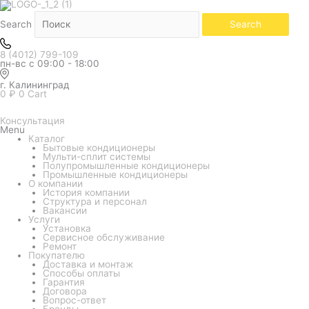
Белый
Количество
товара
Кондиционер
Search
Search
GREE
серия
Bora
8 (4012) 799-109
GWH12AABXB-
пн-вс с 09:00 - 18:00
K3NNA2B
г. Калининград
0
₽
0
Cart
Консультация
Menu
Каталог
Бытовые кондиционеры
Мульти-сплит системы
Полупромышленные кондиционеры
Промышленные кондиционеры
О компании
История компании
Структура и персонал
Вакансии
Услуги
Установка
Сервисное обслуживание
Ремонт
Покупателю
Доставка и монтаж
Способы оплаты
Гарантия
Договора
Вопрос-ответ
Бренды