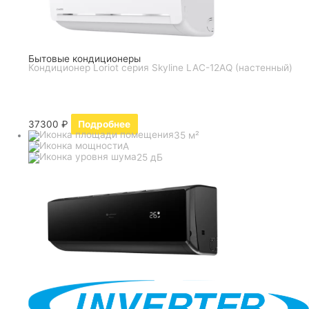
Бытовые кондиционеры
Кондиционер Loriot серия Skyline LAC-12AQ (настенный)
37300
₽
Подробнее
35 м²
A
25 дБ