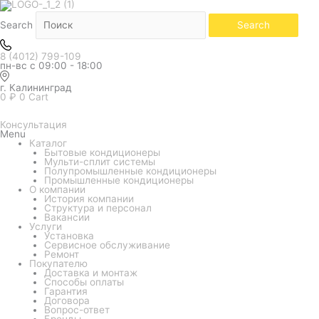
Серый
Количество
Чёрный
товара
Кондиционер
Search
Search
GREE
серия
Pular
8 (4012) 799-109
Arctic
пн-вс с 09:00 - 18:00
GWH24AGEXF-
K6DNA4A
серебристый
г. Калининград
0
₽
0
Cart
Консультация
Menu
Каталог
Бытовые кондиционеры
Мульти-сплит системы
Полупромышленные кондиционеры
Промышленные кондиционеры
О компании
История компании
Структура и персонал
Вакансии
Услуги
Установка
Сервисное обслуживание
Ремонт
Покупателю
Доставка и монтаж
Способы оплаты
Гарантия
Договора
Вопрос-ответ
Бренды