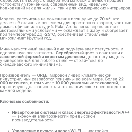
Серебристый корпус с аккуратной матовой отделкой придаёт
устройству утончённый, современный вид, идеально
подходящий как для жилых, так и для коммерческих интерьеров.
Модель рассчитана на помещения площадью до
70 м²
, что
делает её отличным решением для просторных квартир, частных
домов, офисов или студий. Pular Arctic легко справляется с
экстремальными условиями — охлаждает в жару и обогревает
при температурах до
-25°C
, обеспечивая стабильный
микроклимат круглый год.
Минималистичный внешний вид подчёркивает статусность и
сдержанную элегантность.
Серебристый цвет
в сочетании с
лаконичной формой и скрытым дисплеем
делает эту модель
универсальной для любого стиля — от хай-тека до
скандинавского минимализма.
Производитель —
GREE
, мировой лидер климатической
индустрии, чьи разработки признаны во всём мире. Более
22
000 патентов
, в том числе
10 000 уникальных технологий
,
гарантируют долговечность и технологическое превосходство
каждой модели.
Ключевые особенности:
Инверторная система и класс энергоэффективности A++
— экономия электроэнергии при высокой
производительности
Управление с пульта и через Wi-Fi
— настройка