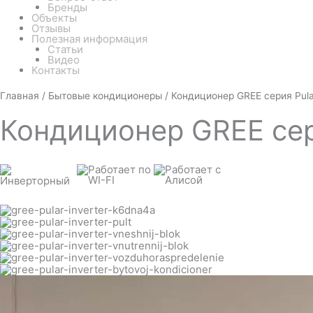
Бренды
Объекты
Отзывы
Полезная информация
Статьи
Видео
Контакты
Белый
Количество
Главная
/
Бытовые кондиционеры
/ Кондиционер GREE серия Pu
товара
Кондиционер
Кондиционер
GREE сер
GREE
серия
Pular
inverter
GWH09AGAXA-
K6DNA4C