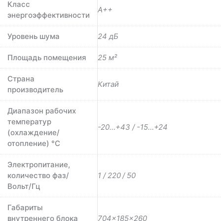
Класс
A++
энергоэффективности
Уровень шума
24 дБ
Площадь помещения
25 м²
Страна
Китай
производитель
Диапазон рабочих
температур
-20…+43 / -15…+24
(охлаждение/
отопление) °C
Электропитание,
количество фаз/
1 / 220 / 50
Вольт/Гц
Габариты
внутреннего блока
704×185×260