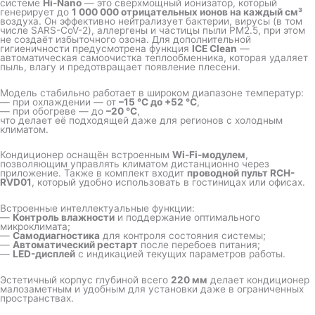
системе
Hi-Nano
— это сверхмощный ионизатор, который
генерирует до
1 000 000 отрицательных ионов на каждый см³
воздуха. Он эффективно нейтрализует бактерии, вирусы (в том
числе SARS-CoV-2), аллергены и частицы пыли PM2.5, при этом
не создаёт избыточного озона. Для дополнительной
гигиеничности предусмотрена функция
ICE Clean
—
автоматическая самоочистка теплообменника, которая удаляет
пыль, влагу и предотвращает появление плесени.
Модель стабильно работает в широком диапазоне температур:
— при охлаждении — от
–15 °C до +52 °C
,
— при обогреве — до
–20 °C
,
что делает её подходящей даже для регионов с холодным
климатом.
Кондиционер оснащён встроенным
Wi-Fi-модулем
,
позволяющим управлять климатом дистанционно через
приложение. Также в комплект входит
проводной пульт RCH-
RVD01
, который удобно использовать в гостиницах или офисах.
Встроенные интеллектуальные функции:
—
Контроль влажности
и поддержание оптимального
микроклимата;
—
Самодиагностика
для контроля состояния системы;
—
Автоматический рестарт
после перебоев питания;
—
LED-дисплей
с индикацией текущих параметров работы.
Эстетичный корпус глубиной всего
220 мм
делает кондиционер
малозаметным и удобным для установки даже в ограниченных
пространствах.