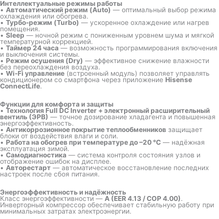
Интеллектуальные режимы работы
•
Автоматический режим (Auto)
— оптимальный выбор режима
охлаждения или обогрева.
•
Турбо-режим (Turbo)
— ускоренное охлаждение или нагрев
помещения.
•
Sleep
— ночной режим с пониженным уровнем шума и мягкой
температурной коррекцией.
•
Таймер 24 часа
— возможность программирования включения
и выключения системы.
•
Режим осушения (Dry)
— эффективное снижение влажности
без переохлаждения воздуха.
•
Wi-Fi управление
(встроенный модуль) позволяет управлять
кондиционером со смартфона через приложение
Hisense
ConnectLife
.
Функции для комфорта и защиты
•
Технология Full DC Inverter + электронный расширительный
вентиль (ЭРВ)
— точное дозирование хладагента и повышенная
энергоэффективность.
•
Антикоррозионное покрытие теплообменников
защищает
блоки от воздействия влаги и соли.
•
Работа на обогрев при температуре до –20 °C
— надёжная
эксплуатация зимой.
•
Самодиагностика
— система контроля состояния узлов и
отображение ошибок на дисплее.
•
Авторестарт
— автоматическое восстановление последних
настроек после сбоя питания.
Энергоэффективность и надёжность
Класс энергоэффективности —
A (EER 4.13 / COP 4.00)
.
Инверторный компрессор обеспечивает стабильную работу при
минимальных затратах электроэнергии.