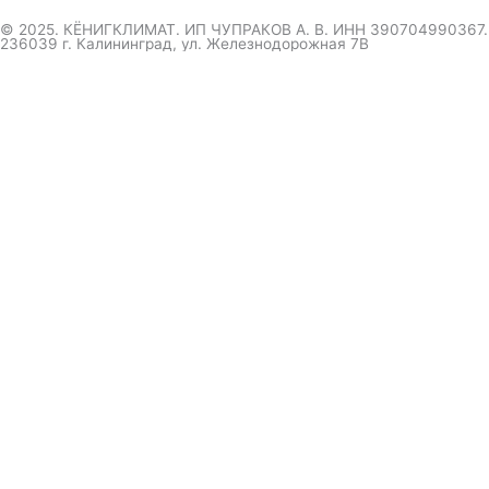
© 2025. КЁНИГКЛИМАТ. ИП ЧУПРАКОВ А. В. ИНН 390704990367.
236039 г. Калининград, ул. Железнодорожная 7В
инженер ответит на вопрос
и даст совет по кондиционеру
Я даю согласие на обработку персональных данных в
соответствии с
Политикой конфиденциальности
Отправить
Оформление
заказа
Соглашаюсь с обработкой персональных данных, в
соответствии с
Политикой конфиденциальности компании
Отправить
выберите удобный мессенджер.
вышлем полный прайс-каталог