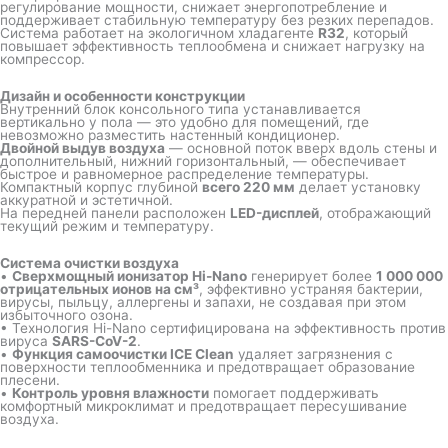
регулирование мощности, снижает энергопотребление и
поддерживает стабильную температуру без резких перепадов.
Система работает на экологичном хладагенте
R32
, который
повышает эффективность теплообмена и снижает нагрузку на
компрессор.
Дизайн и особенности конструкции
Внутренний блок консольного типа устанавливается
вертикально у пола — это удобно для помещений, где
невозможно разместить настенный кондиционер.
Двойной выдув воздуха
— основной поток вверх вдоль стены и
дополнительный, нижний горизонтальный, — обеспечивает
быстрое и равномерное распределение температуры.
Компактный корпус глубиной
всего 220 мм
делает установку
аккуратной и эстетичной.
На передней панели расположен
LED-дисплей
, отображающий
текущий режим и температуру.
Система очистки воздуха
•
Сверхмощный ионизатор Hi-Nano
генерирует более
1 000 000
отрицательных ионов на см³
, эффективно устраняя бактерии,
вирусы, пыльцу, аллергены и запахи, не создавая при этом
избыточного озона.
• Технология Hi-Nano сертифицирована на эффективность против
вируса
SARS-CoV-2
.
•
Функция самоочистки ICE Clean
удаляет загрязнения с
поверхности теплообменника и предотвращает образование
плесени.
•
Контроль уровня влажности
помогает поддерживать
комфортный микроклимат и предотвращает пересушивание
воздуха.