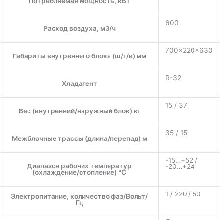
Потребляемая мощность, кВт
600
Расход воздуха, м3/ч
700×220×630
Габариты внутреннего блока (ш/г/в) мм
R-32
Хладагент
15 / 37
Вес (внутренний/наружный блок) кг
35 / 15
Межблочные трассы (длина/перепад) м
-15…+52 /
Диапазон рабочих температур
-20…+24
(охлаждение/отопление) °C
1 / 220 / 50
Электропитание, количество фаз/Вольт/
Гц