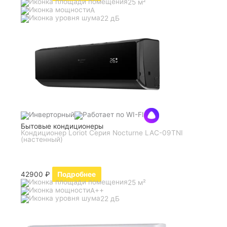
25 м²
A
22 дБ
Бытовые кондиционеры
Кондиционер Loriot Серия Nocturne LAC-09TNI
(настенный)
42900
₽
Подробнее
25 м²
A++
22 дБ