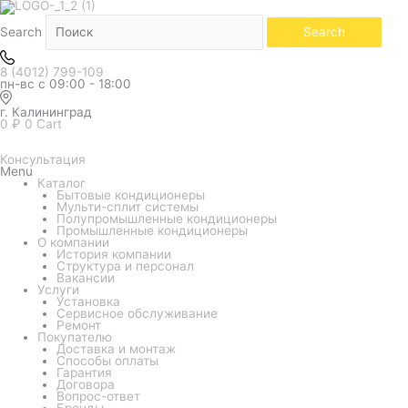
Белый
Количество
товара
Кондиционер
Search
Search
Hisense
консольного
типа
8 (4012) 799-109
AKT-
пн-вс с 09:00 - 18:00
09UR4RK8/AUW-
09U4RS8
г. Калининград
0
₽
0
Cart
Консультация
Menu
Каталог
Бытовые кондиционеры
Мульти-сплит системы
Полупромышленные кондиционеры
Промышленные кондиционеры
О компании
История компании
Структура и персонал
Вакансии
Услуги
Установка
Сервисное обслуживание
Ремонт
Покупателю
Доставка и монтаж
Способы оплаты
Гарантия
Договора
Вопрос-ответ
Бренды