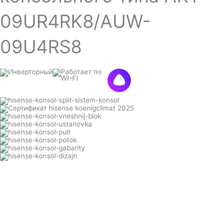
09UR4RK8/AUW-
09U4RS8