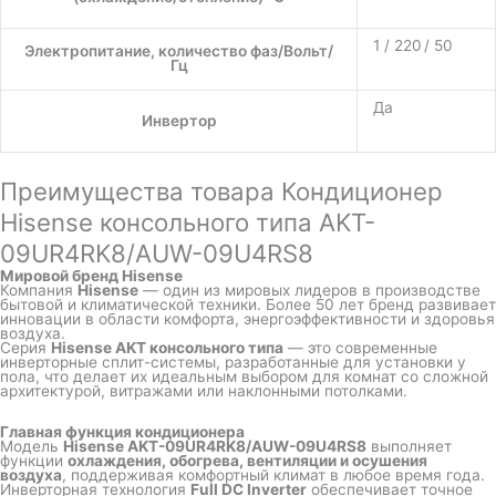
1 / 220 / 50
Электропитание, количество фаз/Вольт/
Гц
Да
Инвертор
Преимущества товара Кондиционер
Hisense консольного типа AKT-
09UR4RK8/AUW-09U4RS8
Мировой бренд Hisense
Компания
Hisense
— один из мировых лидеров в производстве
бытовой и климатической техники. Более 50 лет бренд развивает
инновации в области комфорта, энергоэффективности и здоровья
воздуха.
Серия
Hisense AKT консольного типа
— это современные
инверторные сплит-системы, разработанные для установки у
пола, что делает их идеальным выбором для комнат со сложной
архитектурой, витражами или наклонными потолками.
Главная функция кондиционера
Модель
Hisense AKT-09UR4RK8/AUW-09U4RS8
выполняет
функции
охлаждения, обогрева, вентиляции и осушения
воздуха
, поддерживая комфортный климат в любое время года.
Инверторная технология
Full DC Inverter
обеспечивает точное