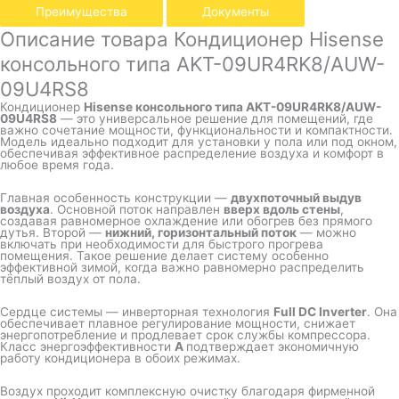
Преимущества
Документы
Описание товара Кондиционер Hisense
консольного типа AKT-09UR4RK8/AUW-
09U4RS8
Кондиционер
Hisense консольного типа AKT-09UR4RK8/AUW-
09U4RS8
— это универсальное решение для помещений, где
важно сочетание мощности, функциональности и компактности.
Модель идеально подходит для установки у пола или под окном,
обеспечивая эффективное распределение воздуха и комфорт в
любое время года.
Главная особенность конструкции —
двухпоточный выдув
воздуха
. Основной поток направлен
вверх вдоль стены
,
создавая равномерное охлаждение или обогрев без прямого
дутья. Второй —
нижний, горизонтальный поток
— можно
включать при необходимости для быстрого прогрева
помещения. Такое решение делает систему особенно
эффективной зимой, когда важно равномерно распределить
тёплый воздух от пола.
Сердце системы — инверторная технология
Full DC Inverter
. Она
обеспечивает плавное регулирование мощности, снижает
энергопотребление и продлевает срок службы компрессора.
Класс энергоэффективности
A
подтверждает экономичную
работу кондиционера в обоих режимах.
Воздух проходит комплексную очистку благодаря фирменной