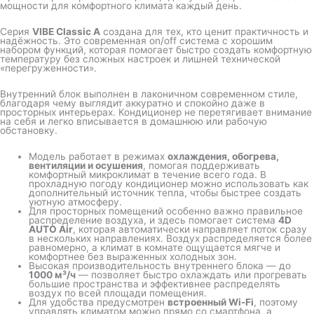
мощности для комфортного климата каждый день.
Серия
VIBE Classic A
создана для тех, кто ценит практичность и
надёжность. Это современная on/off система с хорошим
набором функций, которая помогает быстро создать комфортную
температуру без сложных настроек и лишней технической
«перегруженности».
Внутренний блок выполнен в лаконичном современном стиле,
благодаря чему выглядит аккуратно и спокойно даже в
просторных интерьерах. Кондиционер не перетягивает внимание
на себя и легко вписывается в домашнюю или рабочую
обстановку.
Модель работает в режимах
охлаждения, обогрева,
вентиляции и осушения
, помогая поддерживать
комфортный микроклимат в течение всего года. В
прохладную погоду кондиционер можно использовать как
дополнительный источник тепла, чтобы быстрее создать
уютную атмосферу.
Для просторных помещений особенно важно правильное
распределение воздуха, и здесь помогает система
4D
AUTO Air
, которая автоматически направляет поток сразу
в нескольких направлениях. Воздух распределяется более
равномерно, а климат в комнате ощущается мягче и
комфортнее без выраженных холодных зон.
Высокая производительность внутреннего блока — до
1000 м³/ч
— позволяет быстро охлаждать или прогревать
большие пространства и эффективнее распределять
воздух по всей площади помещения.
Для удобства предусмотрен
встроенный Wi-Fi
, поэтому
управлять климатом можно прямо со смартфона, а