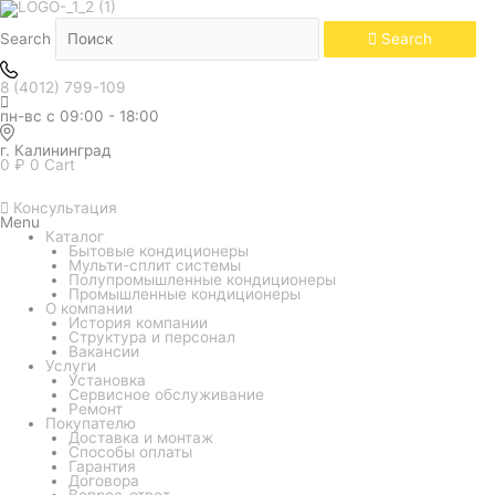
Количество
товара
Кондиционер
Search
Search
Hisense
серия
VIBE
8 (4012) 799-109
Classic
A
пн-вс с 09:00 - 18:00
AS-
18HW4RMPHA00
г. Калининград
0
₽
0
Cart
Консультация
Menu
Каталог
Бытовые кондиционеры
Мульти-сплит системы
Полупромышленные кондиционеры
Промышленные кондиционеры
О компании
История компании
Структура и персонал
Вакансии
Услуги
Установка
Сервисное обслуживание
Ремонт
Покупателю
Доставка и монтаж
Способы оплаты
Гарантия
Договора
Вопрос-ответ