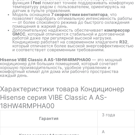
функция
I Feel
помогает точнее поддерживать комфортную
температуру рядом с пользователем, ориентируясь на
датчик в пульте управления.
Модель оснащена
7 скоростями вентилятора
, что
позволяет подобрать оптимальную интенсивность работы
— от более спокойного режима до быстрого охлаждения
помещения в жаркий день.
Дополнительную надёжность обеспечивает
компрессор
GMCC
, который отличается стабильной и долговечной
работой даже при регулярной высокой нагрузке.
Кондиционер работает на современном хладагенте
R32
,
который отличается более высокой энергоэффективностью
и соответствует современным требованиям.
Hisense VIBE Classic A AS-18HW4RMPHA00
— это мощный
кондиционер для больших помещений, который сочетает
хорошую производительность, удобное управление и
комфортный климат для дома или рабочего пространства
каждый день.
Характеристики товара Кондиционер
Hisense серия VIBE Classic A AS-
18HW4RMPHA00
3 года
Гарантия
A