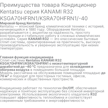
Преимущества товара Кондиционер
Kentatsu серия KANAMI R32
KSGA70HFRN1/KSRA70HFRN1/-40
Мировой бренд Kentatsu
Kentatsu
— японский бренд климатической техники с историей,
начинающейся в 1880 году. Оборудование Kentatsu
разрабатывается с акцентом на надёжность, простоту
конструкции и стабильную работу в сложных климатических
условиях. Серия
KANAMI R32
— это классические бытовые
сплит-системы, ориентированные на практичность, высокую
производительность и уверенную эксплуатацию при низких
температурах.
Главная функция кондиционера
Сплит-система
Kentatsu KANAMI R32
KSGA70HFRN1/KSRA70HFRN1 с низкотемпературной
доработкой до –40 °C
предназначена для
охлаждения и
обогрева воздуха
в помещениях большой площади.
Модель рассчитана на обслуживание помещений площадью
до
70 м²
и подходит для просторных гостиных, офисов,
коммерческих и общественных пространств.
Кондиционер работает по технологии
On/Off
, обеспечивая
надёжную и понятную эксплуатацию без сложной инверторной
электроники. Использование экологичного хладагента
R32
повышает эффективность теплообмена и соответствует
современным требованиям к энергоэффективности.