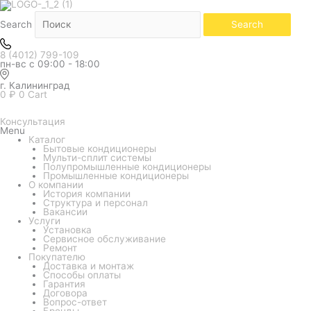
Белый
Количество
товара
Кондиционер
Search
Search
Kentatsu
серия
KANAMI
8 (4012) 799-109
R32
пн-вс с 09:00 - 18:00
KSGA70HFRN1/KSRA70HFRN1/-40
г. Калининград
0
₽
0
Cart
Консультация
Menu
Каталог
Бытовые кондиционеры
Мульти-сплит системы
Полупромышленные кондиционеры
Промышленные кондиционеры
О компании
История компании
Структура и персонал
Вакансии
Услуги
Установка
Сервисное обслуживание
Ремонт
Покупателю
Доставка и монтаж
Способы оплаты
Гарантия
Договора
Вопрос-ответ
Бренды