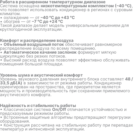
Работа в расширенном температурном диапазоне
Система оснащена
низкотемпературным комплектом (–40 °C)
,
что позволяет использовать кондиционер в регионах с суровым
климатом.
• охлаждение — от
–40 °C до +43 °C
• обогрев — от
–7 °C до +24 °C
Такой диапазон делает модель универсальным решением для
круглогодичной эксплуатации.
Комфорт и распределение воздуха
•
Объёмный воздушный поток
обеспечивает равномерное
распределение воздуха по всему помещению.
•
Автоматическое качание заслонок
формирует мягкую
циркуляцию без резких потоков.
• Высокий расход воздуха позволяет эффективно обслуживать
помещения большой площади.
Уровень шума и акустический комфорт
Уровень звукового давления внутреннего блока составляет
48 /
33,5 дБ(A)
в зависимости от режима работы. Кондиционер
ориентирован на пространства, где приоритетом является
мощность и производительность при сохранении приемлемого
акустического комфорта.
Надёжность и стабильность работы
• Классическая система
On/Off
отличается устойчивостью и
предсказуемым режимом работы.
• Встроенные защитные алгоритмы предотвращают перегрузки
оборудования.
• Конструкция рассчитана на стабильную работу при перепадах
температур и интенсивной эксплуатации.