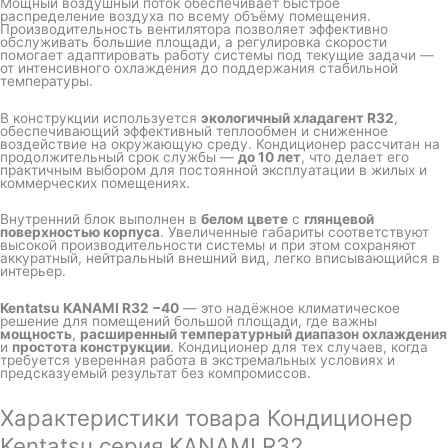
Мощный воздушный поток обеспечивает быстрое
распределение воздуха по всему объёму помещения.
Производительность вентилятора позволяет эффективно
обслуживать большие площади, а регулировка скорости
помогает адаптировать работу системы под текущие задачи —
от интенсивного охлаждения до поддержания стабильной
температуры.
В конструкции используется
экологичный хладагент R32
,
обеспечивающий эффективный теплообмен и сниженное
воздействие на окружающую среду. Кондиционер рассчитан на
продолжительный срок службы —
до 10 лет
, что делает его
практичным выбором для постоянной эксплуатации в жилых и
коммерческих помещениях.
Внутренний блок выполнен в
белом цвете
с
глянцевой
поверхностью корпуса
. Увеличенные габариты соответствуют
высокой производительности системы и при этом сохраняют
аккуратный, нейтральный внешний вид, легко вписывающийся в
интерьер.
Kentatsu KANAMI R32 −40
— это надёжное климатическое
решение для помещений большой площади, где важны
мощность
,
расширенный температурный диапазон охлаждения
и
простота конструкции
. Кондиционер для тех случаев, когда
требуется уверенная работа в экстремальных условиях и
предсказуемый результат без компромиссов.
Характеристики товара Кондиционер
Kentatsu серия KANAMI R32