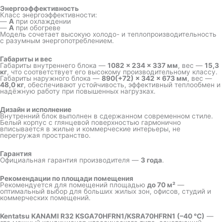
Энергоэффективность
Класс энергоэффективности:
—
A
при охлаждении
—
A
при обогреве
Модель сочетает высокую холодо- и теплопроизводительность
с разумным энергопотреблением.
Габариты и вес
Габариты внутреннего блока —
1082 × 234 × 337 мм
, вес —
15,3
кг
, что соответствует его высокому производительному классу.
Габариты наружного блока —
890(+72) × 342 × 673 мм
, вес —
48,0 кг
, обеспечивают устойчивость, эффективный теплообмен и
надёжную работу при повышенных нагрузках.
Дизайн и исполнение
Внутренний блок выполнен в сдержанном современном стиле.
Белый корпус с глянцевой поверхностью гармонично
вписывается в жилые и коммерческие интерьеры, не
перегружая пространство.
Гарантия
Официальная гарантия производителя —
3 года
.
Рекомендации по площади помещения
Рекомендуется для помещений площадью
до 70 м²
—
оптимальный выбор для больших жилых зон, офисов, студий и
коммерческих помещений.
Kentatsu KANAMI R32 KSGA70HFRN1/KSRA70HFRN1 (–40 °C)
—