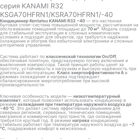
серия KANAMI R32
KSGA70HFRN1/KSRA70HFRN1/-40
Кондиционер Kentatsu KANAMI R32 −40
— это настенная
бытовая сплит-система повышенной мощности, рассчитанная на
обслуживание помещений площадью до
70 м²
. Модель создана
для стабильной эксплуатации в сложных климатических
условиях и подходит для объектов, где требуется надёжное
охлаждение и обогрев без избыточной электроники и сложных
алгоритмов управления.
Система работает по
классической технологии On/Off
,
обеспечивая понятную, предсказуемую логику включения и
выключения компрессора. Такой принцип работы ценят за
простоту, устойчивость к нагрузкам и высокую надёжность при
длительной эксплуатации.
Класс энергоэффективности A
в
режимах охлаждения и нагрева подтверждает
сбалансированное энергопотребление при высокой
производительности.
Ключевая особенность модели —
низкотемпературный
комплект
, который позволяет использовать кондиционер в
режиме
охлаждения при температуре наружного воздуха до
−40 °C
. Это делает систему эффективным решением для
северных регионов, серверных, технических помещений,
магазинов и коммерческих пространств, где охлаждение
требуется круглый год. В режиме
нагрева
кондиционер
стабильно работает при температуре наружного воздуха до
−7
°C
, поддерживая комфорт в межсезонье.