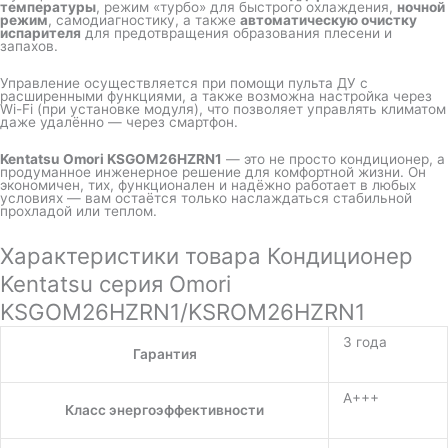
температуры
, режим «турбо» для быстрого охлаждения,
ночной
режим
, самодиагностику, а также
автоматическую очистку
испарителя
для предотвращения образования плесени и
запахов.
Управление осуществляется при помощи пульта ДУ с
расширенными функциями, а также возможна настройка через
Wi-Fi (при установке модуля), что позволяет управлять климатом
даже удалённо — через смартфон.
Kentatsu Omori KSGOM26HZRN1
— это не просто кондиционер, а
продуманное инженерное решение для комфортной жизни. Он
экономичен, тих, функционален и надёжно работает в любых
условиях — вам остаётся только наслаждаться стабильной
прохладой или теплом.
Характеристики товара Кондиционер
Kentatsu серия Omori
KSGOM26HZRN1/KSROM26HZRN1
3 года
Гарантия
A+++
Класс энергоэффективности