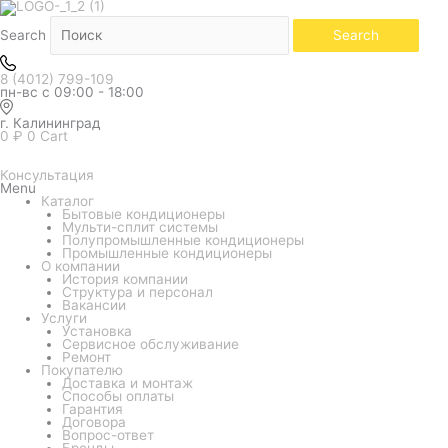
Количество
товара
Кондиционер
Search
Search
Kentatsu
серия
Omori
8 (4012) 799-109
KSGOM26HZRN1/KSROM26HZRN1
пн-вс с 09:00 - 18:00
г. Калининград
0
₽
0
Cart
Консультация
Menu
Каталог
Бытовые кондиционеры
Мульти-сплит системы
Полупромышленные кондиционеры
Промышленные кондиционеры
О компании
История компании
Структура и персонал
Вакансии
Услуги
Установка
Сервисное обслуживание
Ремонт
Покупателю
Доставка и монтаж
Способы оплаты
Гарантия
Договора
Вопрос-ответ
Бренды