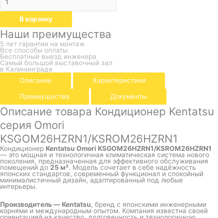
В корзину
Наши преимущества
5 лет гарантии на монтаж
Все способы оплаты
Бесплатный выезд инженера
Самый большой выставочный зал
в Калининграде
Описание
Характеристики
Преимущества
Документы
Описание товара Кондиционер Kentatsu
серия Omori
KSGOM26HZRN1/KSROM26HZRN1
Кондиционер
Kentatsu Omori KSGOM26HZRN1/KSROM26HZRN1
— это мощная и технологичная климатическая система нового
поколения, предназначенная для эффективного обслуживания
помещений до
25 м²
. Модель сочетает в себе надёжность
японских стандартов, современный функционал и спокойный
минималистичный дизайн, адаптированный под любые
интерьеры.
Производитель — Kentatsu
, бренд с японскими инженерными
корнями и международным опытом. Компания известна своей
ориентацией на качество, долговечность и технологичную