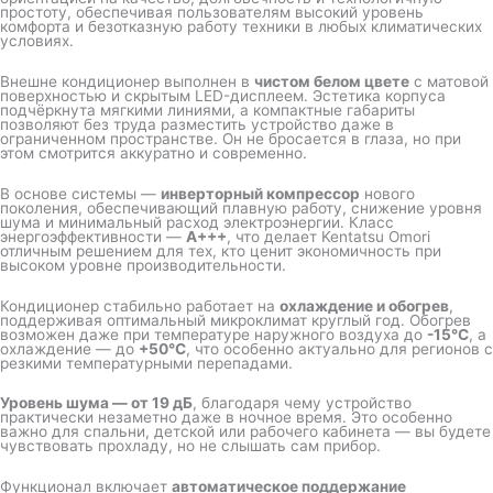
простоту, обеспечивая пользователям высокий уровень
комфорта и безотказную работу техники в любых климатических
условиях.
Внешне кондиционер выполнен в
чистом белом цвете
с матовой
поверхностью и скрытым LED-дисплеем. Эстетика корпуса
подчёркнута мягкими линиями, а компактные габариты
позволяют без труда разместить устройство даже в
ограниченном пространстве. Он не бросается в глаза, но при
этом смотрится аккуратно и современно.
В основе системы —
инверторный компрессор
нового
поколения, обеспечивающий плавную работу, снижение уровня
шума и минимальный расход электроэнергии. Класс
энергоэффективности —
A+++
, что делает Kentatsu Omori
отличным решением для тех, кто ценит экономичность при
высоком уровне производительности.
Кондиционер стабильно работает на
охлаждение и обогрев
,
поддерживая оптимальный микроклимат круглый год. Обогрев
возможен даже при температуре наружного воздуха до
-15°C
, а
охлаждение — до
+50°C
, что особенно актуально для регионов с
резкими температурными перепадами.
Уровень шума — от 19 дБ
, благодаря чему устройство
практически незаметно даже в ночное время. Это особенно
важно для спальни, детской или рабочего кабинета — вы будете
чувствовать прохладу, но не слышать сам прибор.
Функционал включает
автоматическое поддержание