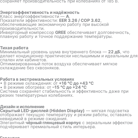
сохраняет производительность при колебаниях от 185 В.
Энергоэффективность и надёжность
Класс энергоэффективности —
A
.
Показатели эффективности:
EER 3.26 / COP 3.62
,
обеспечивающие экономичную работу при высокой
производительности.
Инверторный компрессор
GREE
обеспечивает долговечность,
плавную работу и точное поддержание температуры.
Тихая работа
Минимальный уровень шума внутреннего блока —
22 дБ
, что
делает кондиционер практически неслышимым и идеальным для
спален или кабинетов.
Оптимизированный поток воздуха обеспечивает мягкое
охлаждение без сквозняков.
Работа в экстремальных условиях
• В режиме охлаждения: от
+16 °C до +43 °C
• В режиме обогрева: от
–15 °C до +24 °C
Система сохраняет стабильность и эффективность даже при
резких температурных колебаниях.
Дизайн и исполнение
Скрытый LED-дисплей (Hidden Display)
— мягкая подсветка
отображает текущую температуру и режим работы, оставаясь
невидимой в режиме ожидания.
Элегантный
чёрный глянцевый корпус
с зеркальным эффектом
подчёркивает премиальный стиль интерьера.