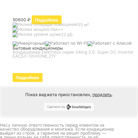
50600
₽
Подробнее
35 м²
A++
22 дБ
Бытовые кондиционеры
Кондиционер Elektrolux серия Viking 2.0. Super DC Inverter
EACS/I-12HVI/N8_21Y
Подробнее
Показ виджета приостановлен,
продлить
.
Сделано на
Несу личную ответственность перед клиентом за
качество оборудования и монтажа. Если кондиционер
выйдет из строя, а гарантия не решит проблему —
я лично возьму на себя ответственность за её