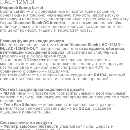
LAC-12MDI
Мировой бренд Loriot
Бренд
Loriot
— это современные климатические решения,
сочетающие японскую инженерную точность, европейскую
эстетику и надёжность, адаптированную к российскому климату.
Серия
Diamond Black DC Inverter
— это премиальная линейка
сплит-систем в стильном чёрном корпусе, созданная для тех,
кто ценит комфорт, тишину и технологичность.
Главная функция кондиционера
Инверторная сплит-система
Loriot Diamond Black LAC-12MDI-
IN/LAC-12MDI-OUT
предназначена для
охлаждения, обогрева,
вентиляции и осушения воздуха
, обеспечивая стабильный
микроклимат в любое время года.
Технология
DC Inverter
позволяет плавно регулировать
мощность компрессора, поддерживая заданную температуру
без перепадов и снижая энергопотребление до 40% по
сравнению с обычными моделями.
Система работает на современном хладагенте
R410A
, который
отличается безопасностью и высокой теплопередачей.
Система воздухораспределения и дизайн
•
4D Air Flow
— управление горизонтальными и вертикальными
жалюзи с пульта, равномерное распределение воздуха по всему
помещению.
•
Twin Fan Silence
— усовершенствованная конструкция
вентилятора снижает уровень шума до
22 дБ
, создавая
ощущение полной тишины.
Система очистки воздуха
•
Фильтр высокой плотности
улавливает пыль, шерсть и