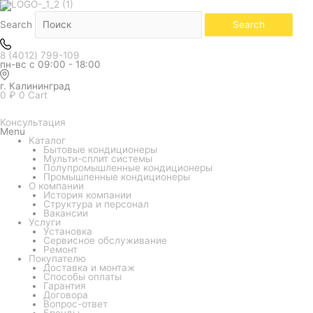
Чёрный
Количество
товара
Кондиционер
Search
Search
Loriot
серия
Diamond
8 (4012) 799-109
Black
пн-вс с 09:00 - 18:00
DC
Inverter
LAC-
г. Калининград
12MDI
0
₽
0
Cart
Консультация
Menu
Каталог
Бытовые кондиционеры
Мульти-сплит системы
Полупромышленные кондиционеры
Промышленные кондиционеры
О компании
История компании
Структура и персонал
Вакансии
Услуги
Установка
Сервисное обслуживание
Ремонт
Покупателю
Доставка и монтаж
Способы оплаты
Гарантия
Договора
Вопрос-ответ
Бренды