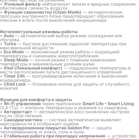
крупные частицы загрязнений.
•
Угольный фильтр
нейтрализует запахи и вредные соединения,
обеспечивая свежесть воздуха.
•
Функция самоочистки (Clean Mode)
— автоматическая
просушка внутреннего блока предотвращает образование
плесени и влаги после выключения кондиционера.
Интеллектуальные режимы работы
•
Auto
— автоматический выбор режима охлаждения или
обогрева.
•
Turbo
— быстрое достижение заданной температуры при
максимальной мощности.
•
Eco Mode
— экономичный режим работы с коррекцией
температуры и снижением энергопотребления.
•
Sleep Mode
— ночной режим с плавным изменением
температуры и минимальным уровнем шума.
•
iFeel (Локальный комфорт)
— поддержание температуры в
месте расположения пульта дистанционного управления.
•
Timer 24h
— программирование включения и выключения
кондиционера.
•
Child Lock
— блокировка кнопок для защиты от случайного
нажатия.
Функции для комфорта и защиты
•
Wi-Fi управление
через приложение
Smart Life – Smart Living
(2,4 ГГц) — контроль температуры и режимов со смартфона.
•
Авторестарт
— автоматическое восстановление настроек
после сбоя питания.
•
Самодиагностика
— система автоматически выявляет
неисправности и отображает ошибки.
•
Антикоррозионное покрытие Golden Fin
— защита
теплообменников от влаги, соли и пыли.
•
Стабильная работа при перепадах напряжения
— устройство