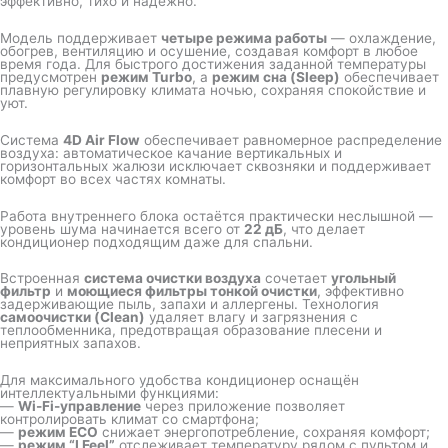
эффективно, тихо и надёжно.
Модель поддерживает
четыре режима работы
— охлаждение,
обогрев, вентиляцию и осушение, создавая комфорт в любое
время года. Для быстрого достижения заданной температуры
предусмотрен
режим Turbo
, а
режим сна (Sleep)
обеспечивает
плавную регулировку климата ночью, сохраняя спокойствие и
уют.
Система
4D Air Flow
обеспечивает равномерное распределение
воздуха: автоматическое качание вертикальных и
горизонтальных жалюзи исключает сквозняки и поддерживает
комфорт во всех частях комнаты.
Работа внутреннего блока остаётся практически неслышной —
уровень шума начинается всего от
22 дБ
, что делает
кондиционер подходящим даже для спальни.
Встроенная
система очистки воздуха
сочетает
угольный
фильтр
и
моющиеся фильтры тонкой очистки
, эффективно
задерживающие пыль, запахи и аллергены. Технология
самоочистки (Clean)
удаляет влагу и загрязнения с
теплообменника, предотвращая образование плесени и
неприятных запахов.
Для максимального удобства кондиционер оснащён
интеллектуальными функциями:
—
Wi-Fi-управление
через приложение позволяет
контролировать климат со смартфона;
—
режим ECO
снижает энергопотребление, сохраняя комфорт;
—
режим “I Feel”
отслеживает температуру рядом с пультом и