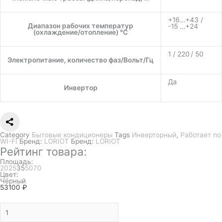
+16…+43 /
Диапазон рабочих температур
-15 …+24
(охлаждение/отопление) °C
1 / 220 / 50
Электропитание, количество фаз/Вольт/Гц
Да
Инвертор
Category
Бытовые кондиционеры
Tags
Инверторный
,
Работает по
WI-FI
Бренд:
LORIOT
Бренд:
LORIOT
Рейтинг товара:
Площадь:
20
25
35
50
70
Цвет:
Чёрный
53100
₽