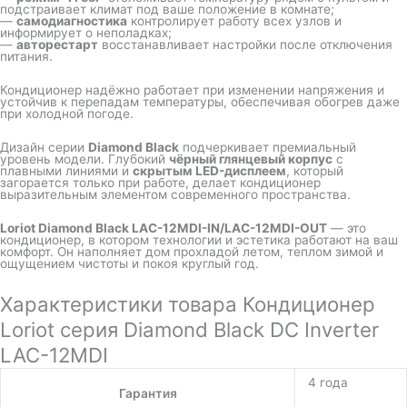
подстраивает климат под ваше положение в комнате;
—
самодиагностика
контролирует работу всех узлов и
информирует о неполадках;
—
авторестарт
восстанавливает настройки после отключения
питания.
Кондиционер надёжно работает при изменении напряжения и
устойчив к перепадам температуры, обеспечивая обогрев даже
при холодной погоде.
Дизайн серии
Diamond Black
подчеркивает премиальный
уровень модели. Глубокий
чёрный глянцевый корпус
с
плавными линиями и
скрытым LED-дисплеем
, который
загорается только при работе, делает кондиционер
выразительным элементом современного пространства.
Loriot Diamond Black LAC-12MDI-IN/LAC-12MDI-OUT
— это
кондиционер, в котором технологии и эстетика работают на ваш
комфорт. Он наполняет дом прохладой летом, теплом зимой и
ощущением чистоты и покоя круглый год.
Характеристики товара Кондиционер
Loriot серия Diamond Black DC Inverter
LAC-12MDI
4 года
Гарантия