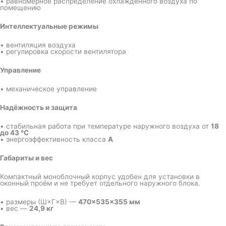
• равномерное распределение охлаждённого воздуха по
помещению
Интеллектуальные режимы
• вентиляция воздуха
• регулировка скорости вентилятора
Управление
• механическое управление
Надёжность и защита
• стабильная работа при температуре наружного воздуха от
18
до 43 °C
• энергоэффективность класса
A
Габариты и вес
Компактный моноблочный корпус удобен для установки в
оконный проём и не требует отдельного наружного блока.
• размеры (Ш×Г×В) —
470×535×355 мм
• вес —
24,9 кг