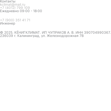
Контакты
kclimat@mail.ru
+7 (4012) 799 109
Ежедневно 09:00 - 18:00
+7 (900) 351 41 71
Инженер
© 2025. КЁНИГКЛИМАТ. ИП ЧУПРАКОВ А. В. ИНН 390704990367.
236039 г. Калининград, ул. Железнодорожная 7В
инженер ответит на вопрос
и даст совет по кондиционеру
Я даю согласие на обработку персональных данных в
соответствии с
Политикой конфиденциальности
Отправить
Оформление
заказа
Соглашаюсь с обработкой персональных данных, в
соответствии с
Политикой конфиденциальности компании