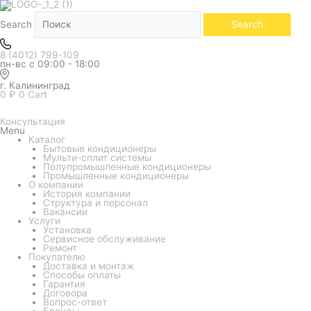
Количество
товара
Оконные
Search
Search
кондиционеры
Axioma
ASJC
8 (4012) 799-109
ASJC07-
пн-вс с 09:00 - 18:00
NM1A
г. Калининград
0
₽
0
Cart
Консультация
Menu
Каталог
Бытовые кондиционеры
Мульти-сплит системы
Полупромышленные кондиционеры
Промышленные кондиционеры
О компании
История компании
Структура и персонал
Вакансии
Услуги
Установка
Сервисное обслуживание
Ремонт
Покупателю
Доставка и монтаж
Способы оплаты
Гарантия
Договора
Вопрос-ответ
Бренды