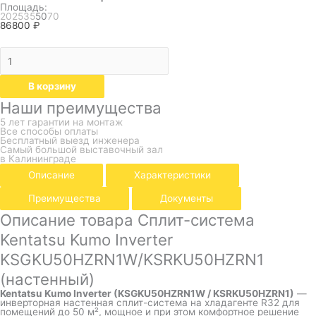
Площадь:
20
25
35
50
70
86800
₽
В корзину
Наши преимущества
5 лет гарантии на монтаж
Все способы оплаты
Бесплатный выезд инженера
Самый большой выставочный зал
в Калининграде
Описание
Характеристики
Преимущества
Документы
Описание товара Сплит-система
Kentatsu Kumo Inverter
KSGKU50HZRN1W/KSRKU50HZRN1
(настенный)
Kentatsu Kumo Inverter (KSGKU50HZRN1W / KSRKU50HZRN1)
—
инверторная настенная сплит-система на хладагенте R32 для
помещений до 50 м², мощное и при этом комфортное решение