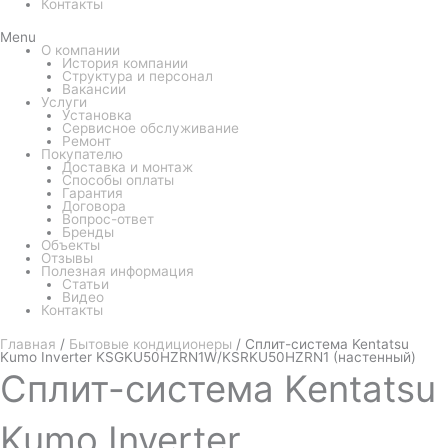
Контакты
Menu
О компании
История компании
Структура и персонал
Вакансии
Услуги
Установка
Сервисное обслуживание
Ремонт
Покупателю
Доставка и монтаж
Способы оплаты
Гарантия
Договора
Вопрос-ответ
Бренды
Объекты
Отзывы
Полезная информация
Статьи
Видео
Контакты
Главная
/
Бытовые кондиционеры
/ Сплит-система Kentatsu
Kumo Inverter KSGKU50HZRN1W/KSRKU50HZRN1 (настенный)
Сплит-система
Kentatsu
Kumo Inverter