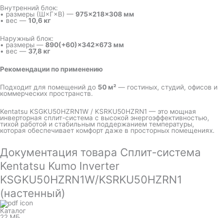
Внутренний блок:
• размеры (Ш×Г×В) —
975×218×308 мм
• вес —
10,6 кг
Наружный блок:
• размеры —
890(+60)×342×673 мм
• вес —
37,8 кг
Рекомендации по применению
Подходит для помещений до
50 м²
— гостиных, студий, офисов и
коммерческих пространств.
Kentatsu KSGKU50HZRN1W / KSRKU50HZRN1 — это мощная
инверторная сплит-система с высокой энергоэффективностью,
тихой работой и стабильным поддержанием температуры,
которая обеспечивает комфорт даже в просторных помещениях.
Документация товара Сплит-система
Kentatsu Kumo Inverter
KSGKU50HZRN1W/KSRKU50HZRN1
(настенный)
Каталог
22 МБ