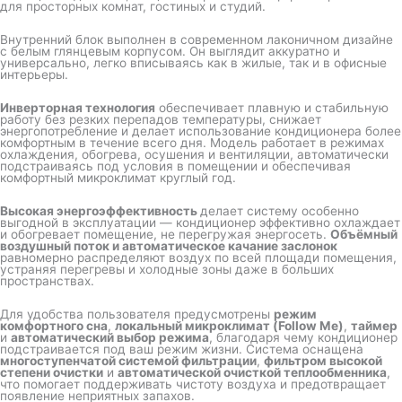
для просторных комнат, гостиных и студий.
Внутренний блок выполнен в современном лаконичном дизайне
с белым глянцевым корпусом. Он выглядит аккуратно и
универсально, легко вписываясь как в жилые, так и в офисные
интерьеры.
Инверторная технология
обеспечивает плавную и стабильную
работу без резких перепадов температуры, снижает
энергопотребление и делает использование кондиционера более
комфортным в течение всего дня. Модель работает в режимах
охлаждения, обогрева, осушения и вентиляции, автоматически
подстраиваясь под условия в помещении и обеспечивая
комфортный микроклимат круглый год.
Высокая энергоэффективность
делает систему особенно
выгодной в эксплуатации — кондиционер эффективно охлаждает
и обогревает помещение, не перегружая энергосеть.
Объёмный
воздушный поток и автоматическое качание заслонок
равномерно распределяют воздух по всей площади помещения,
устраняя перегревы и холодные зоны даже в больших
пространствах.
Для удобства пользователя предусмотрены
режим
комфортного сна
,
локальный микроклимат (Follow Me)
,
таймер
и
автоматический выбор режима
, благодаря чему кондиционер
подстраивается под ваш режим жизни. Система оснащена
многоступенчатой системой фильтрации
,
фильтром высокой
степени очистки
и
автоматической очисткой теплообменника
,
что помогает поддерживать чистоту воздуха и предотвращает
появление неприятных запахов.