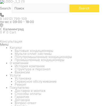
Количество
товара
Сплит-
Search
Search
система
Kentatsu
Kumo
8 (4012) 799-109
Inverter
пн-вс с 09:00 - 18:00
KSGKU50HZRN1W/KSRKU50HZRN1
(настенный)
г. Калининград
0
₽
0
Cart
Консультация
Menu
Каталог
Бытовые кондиционеры
Мульти-сплит системы
Полупромышленные кондиционеры
Промышленные кондиционеры
О компании
История компании
Структура и персонал
Вакансии
Услуги
Установка
Сервисное обслуживание
Ремонт
Покупателю
Доставка и монтаж
Способы оплаты
Гарантия
Договора
Вопрос-ответ
Бренды