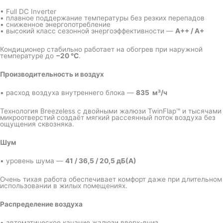
• Full DC Inverter
• плавное поддержание температуры без резких перепадов
• сниженное энергопотребление
• высокий класс сезонной энергоэффективности —
A++ / A+
Кондиционер стабильно работает на обогрев при наружной
температуре до
−20 °C
.
Производительность и воздух
• расход воздуха внутреннего блока —
835 м³/ч
Технология Breezeless с двойными жалюзи TwinFlap™ и тысячами
микроотверстий создаёт мягкий рассеянный поток воздуха без
ощущения сквозняка.
Шум
• уровень шума —
41 / 36,5 / 20,5 дБ(А)
Очень тихая работа обеспечивает комфорт даже при длительном
использовании в жилых помещениях.
Распределение воздуха
• автоматическое качание жалюзи вверх-вниз