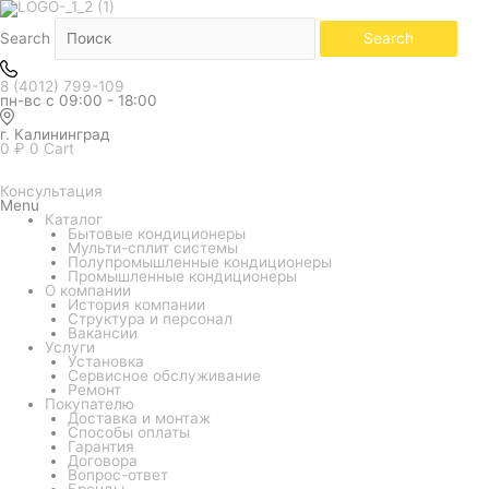
Количество
товара
Сплит-
Search
Search
система
Midea
Breezeless
8 (4012) 799-109
E
пн-вс с 09:00 - 18:00
MSFE-
18N8D6-
I/MSFE-
г. Калининград
18N8D6-
0
₽
0
Cart
O
(настенный)
Консультация
Menu
Каталог
Бытовые кондиционеры
Мульти-сплит системы
Полупромышленные кондиционеры
Промышленные кондиционеры
О компании
История компании
Структура и персонал
Вакансии
Услуги
Установка
Сервисное обслуживание
Ремонт
Покупателю
Доставка и монтаж
Способы оплаты
Гарантия
Договора
Вопрос-ответ
Бренды