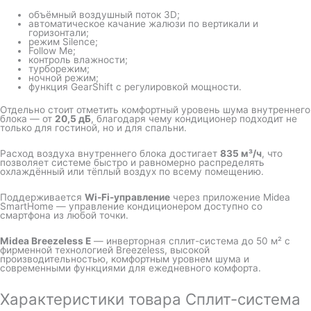
объёмный воздушный поток 3D;
автоматическое качание жалюзи по вертикали и
горизонтали;
режим Silence;
Follow Me;
контроль влажности;
турборежим;
ночной режим;
функция GearShift с регулировкой мощности.
Отдельно стоит отметить комфортный уровень шума внутреннего
блока — от
20,5 дБ
, благодаря чему кондиционер подходит не
только для гостиной, но и для спальни.
Расход воздуха внутреннего блока достигает
835 м³/ч
, что
позволяет системе быстро и равномерно распределять
охлаждённый или тёплый воздух по всему помещению.
Поддерживается
Wi-Fi-управление
через приложение Midea
SmartHome — управление кондиционером доступно со
смартфона из любой точки.
Midea Breezeless E
— инверторная сплит-система до 50 м² с
фирменной технологией Breezeless, высокой
производительностью, комфортным уровнем шума и
современными функциями для ежедневного комфорта.
Характеристики товара Сплит-система