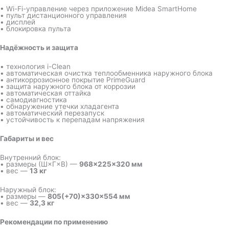
• Wi-Fi-управление через приложение Midea SmartHome
• пульт дистанционного управления
• дисплей
• блокировка пульта
Надёжность и защита
• технология i-Clean
• автоматическая очистка теплообменника наружного блока
• антикоррозионное покрытие PrimeGuard
• защита наружного блока от коррозии
• автоматическая оттайка
• самодиагностика
• обнаружение утечки хладагента
• автоматический перезапуск
• устойчивость к перепадам напряжения
Габариты и вес
Внутренний блок:
• размеры (Ш×Г×В) —
968×225×320 мм
• вес —
13 кг
Наружный блок:
• размеры —
805(+70)×330×554 мм
• вес —
32,3 кг
Рекомендации по применению