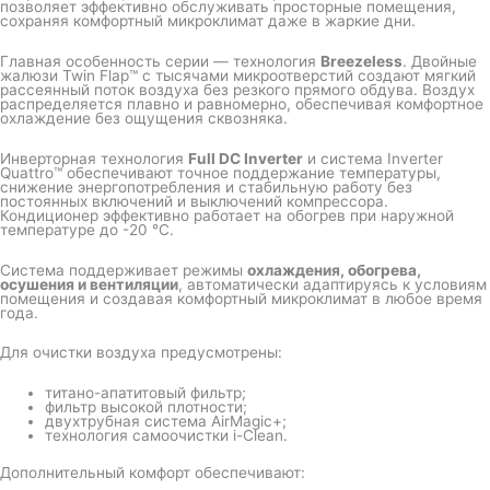
позволяет эффективно обслуживать просторные помещения,
сохраняя комфортный микроклимат даже в жаркие дни.
Главная особенность серии — технология
Breezeless
. Двойные
жалюзи Twin Flap™ с тысячами микроотверстий создают мягкий
рассеянный поток воздуха без резкого прямого обдува. Воздух
распределяется плавно и равномерно, обеспечивая комфортное
охлаждение без ощущения сквозняка.
Инверторная технология
Full DC Inverter
и система Inverter
Quattro™ обеспечивают точное поддержание температуры,
снижение энергопотребления и стабильную работу без
постоянных включений и выключений компрессора.
Кондиционер эффективно работает на обогрев при наружной
температуре до -20 °C.
Система поддерживает режимы
охлаждения, обогрева,
осушения и вентиляции
, автоматически адаптируясь к условиям
помещения и создавая комфортный микроклимат в любое время
года.
Для очистки воздуха предусмотрены:
титано-апатитовый фильтр;
фильтр высокой плотности;
двухтрубная система AirMagic+;
технология самоочистки i-Clean.
Дополнительный комфорт обеспечивают: