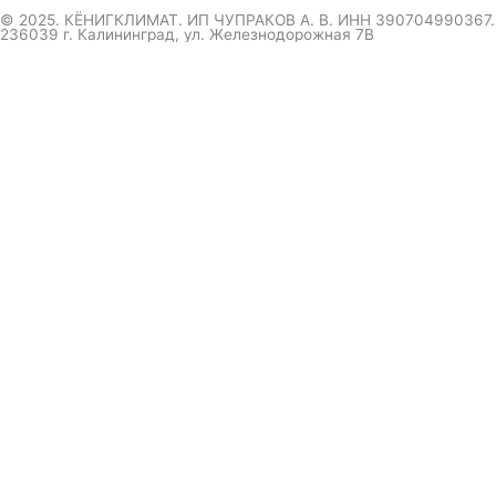
© 2025. КЁНИГКЛИМАТ. ИП ЧУПРАКОВ А. В. ИНН 390704990367.
236039 г. Калининград, ул. Железнодорожная 7В
инженер ответит на вопрос
и даст совет по кондиционеру
Я даю согласие на обработку персональных данных в
соответствии с
Политикой конфиденциальности
Отправить
Оформление
заказа
Соглашаюсь с обработкой персональных данных, в
соответствии с
Политикой конфиденциальности компании
Отправить
выберите удобный мессенджер.
вышлем полный прайс-каталог