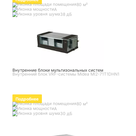
80 м²
A
38 дБ
Внутренние блоки мультизональных систем
Внутренний блок VRF-системы Midea MI2-71T1DHN1
Подробнее
80 м²
A
30 дБ