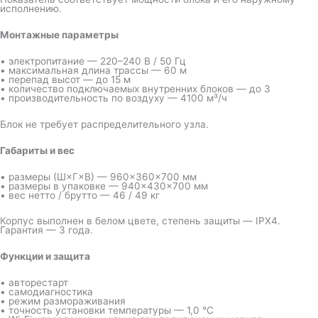
исполнению.
Монтажные параметры
• электропитание — 220–240 В / 50 Гц
• максимальная длина трассы — 60 м
• перепад высот — до 15 м
• количество подключаемых внутренних блоков — до 3
• производительность по воздуху — 4100 м³/ч
Блок не требует распределительного узла.
Габариты и вес
• размеры (Ш×Г×В) — 960×360×700 мм
• размеры в упаковке — 940×430×700 мм
• вес нетто / брутто — 46 / 49 кг
Корпус выполнен в белом цвете, степень защиты — IPX4.
Гарантия — 3 года.
Функции и защита
• авторестарт
• самодиагностика
• режим размораживания
• точность установки температуры — 1,0 °C