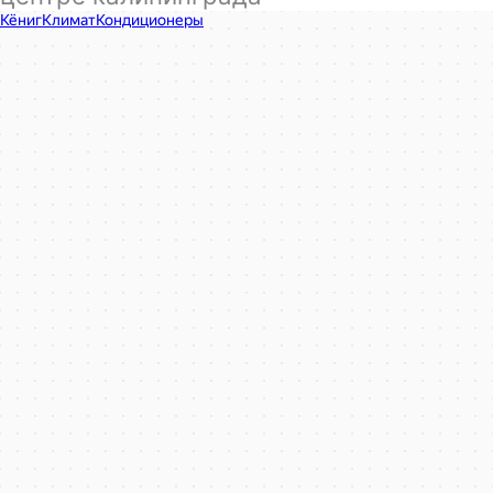
КёнигКлимат
Кондиционеры в Калининграде
Установка кондиционеров в Калининграде