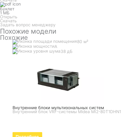
Скачать
Буклет
1 МБ
Открыть
Скачать
Задать вопрос менеджеру
Похожие модели
Похожие
80 м²
A
38 дБ
Внутренние блоки мультизональных систем
Внутренний блок VRF-системы Midea MI2-80T1DHN1
Подробнее