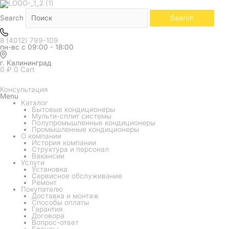
Количество
товара
Наружный
Search
Search
блок
мульти
системы
8 (4012) 799-109
Ballu
пн-вс с 09:00 - 18:00
BA3OI-
FM/out-
27HN8/EU
г. Калининград
0
₽
0
Cart
Консультация
Menu
Каталог
Бытовые кондиционеры
Мульти-сплит системы
Полупромышленные кондиционеры
Промышленные кондиционеры
О компании
История компании
Структура и персонал
Вакансии
Услуги
Установка
Сервисное обслуживание
Ремонт
Покупателю
Доставка и монтаж
Способы оплаты
Гарантия
Договора
Вопрос-ответ
Бренды