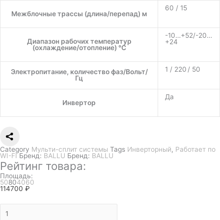
60 / 15
Межблочные трассы (длина/перепад) м
-10…+52/-20…
Диапазон рабочих температур
+24
(охлаждение/отопление) °C
1 / 220 / 50
Электропитание, количество фаз/Вольт/
Гц
Да
Инвертор
Category
Мульти-сплит системы
Tags
Инверторный
,
Работает по
WI-FI
Бренд:
BALLU
Бренд:
BALLU
Рейтинг товара:
Площадь:
50
80
40
60
114700
₽