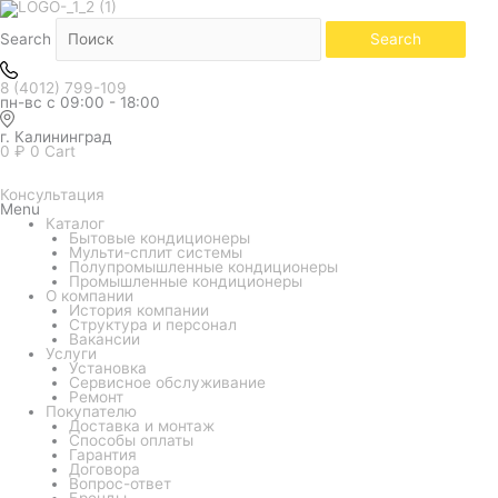
Количество
товара
Наружный
Search
Search
блок
мульти
системы
8 (4012) 799-109
Ballu
пн-вс с 09:00 - 18:00
Multi
Smart
BM2OI-
г. Калининград
FM/out-
0
₽
0
Cart
14HN8_V1/EU
Консультация
Menu
Каталог
Бытовые кондиционеры
Мульти-сплит системы
Полупромышленные кондиционеры
Промышленные кондиционеры
О компании
История компании
Структура и персонал
Вакансии
Услуги
Установка
Сервисное обслуживание
Ремонт
Покупателю
Доставка и монтаж
Способы оплаты
Гарантия
Договора
Вопрос-ответ
Бренды