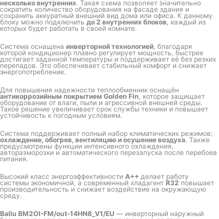
несколько внутренних
. Такая схема позволяет значительно
сократить количество оборудования на фасаде здания и
сохранить аккуратный внешний вид дома или офиса. К данному
блоку можно подключить
до 2 внутренних блоков
, каждый из
которых будет работать в своей комнате.
Система оснащена
инверторной технологией
, благодаря
которой кондиционер плавно регулирует мощность, быстрее
достигает заданной температуры и поддерживает её без резких
перепадов. Это обеспечивает стабильный комфорт и снижает
энергопотребление.
Для повышения надежности теплообменник оснащён
антикоррозийным покрытием Golden Fin
, которое защищает
оборудование от влаги, пыли и агрессивной внешней среды.
Такое решение увеличивает срок службы техники и повышает
устойчивость к погодным условиям.
Система поддерживает полный набор климатических режимов:
охлаждение, обогрев, вентиляцию и осушение воздуха
. Также
предусмотрены функции интенсивного охлаждения,
авторазморозки и автоматического перезапуска после перебоев
питания.
Высокий класс энергоэффективности
A++
делает работу
системы экономичной, а современный хладагент
R32
повышает
производительность и снижает воздействие на окружающую
среду.
Ballu BM2OI-FM/out-14HN8_V1/EU
— инверторный наружный