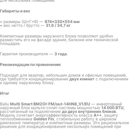
для нескольких помещений.
Габариты и вес
• размеры (Ш×Г×В) —
874×330×554 мм
• вес нетто / брутто —
31,6 / 34,7 кг
Компактные размеры наружного блока позволяют удобно
разместить его на фасаде здания, балконе или технической
площадке.
Гарантия производителя —
3 года
.
Рекомендации по применению
Подходит для квартир, небольших домов и офисных помещений,
где требуется кондиционирование
двух комнат
с подключением
к одному наружному блоку.
Итог
Ballu
Multi Smart BM2OI-FM/out-14HN8_V1/EU
— инверторный
наружный блок мульти-сплит-системы мощностью
14 000 BTU
,
рассчитанный на подключение
до двух внутренних блоков
.
Модель сочетает энергоэффективность класса
A++
, защиту
теплообменника
Golden Fin
, стабильную работу в широком
диапазоне температур и компактные размеры. Это рациональное
решение для кондиционирования нескольких помещений при