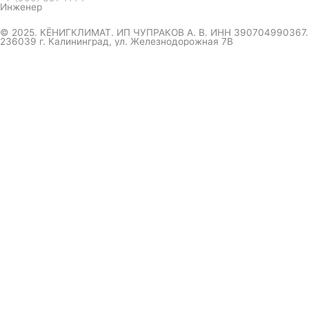
Инженер
© 2025. КЁНИГКЛИМАТ. ИП ЧУПРАКОВ А. В. ИНН 390704990367.
236039 г. Калининград, ул. Железнодорожная 7В
инженер ответит на вопрос
и даст совет по кондиционеру
Я даю согласие на обработку персональных данных в
соответствии с
Политикой конфиденциальности
Отправить
Оформление
заказа
Соглашаюсь с обработкой персональных данных, в
соответствии с
Политикой конфиденциальности компании
Отправить
выберите удобный мессенджер.
вышлем полный прайс-каталог