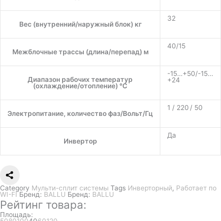
32
Вес (внутренний/наружный блок) кг
40/15
Межблочные трассы (длина/перепад) м
-15…+50/-15…
Диапазон рабочих температур
+24
(охлаждение/отопление) °C
1 / 220 / 50
Электропитание, количество фаз/Вольт/Гц
Да
Инвертор
Category
Мульти-сплит системы
Tags
Инверторный
,
Работает по
WI-FI
Бренд:
BALLU
Бренд:
BALLU
Рейтинг товара:
Площадь: