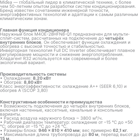
Midea — глобальный лидер в климатической технике, с более
чем 50-летним опытом разработки систем кондиционирования.
Бренд известен сочетанием инженерной точности,
энергоэффективных технологий и адаптации к самым различным
климатическим зонам.
Главная функция кондиционера
Наружный блок M4OE-28HFN8-Q1 предназначен для мульти-
сплит-систем, рассчитанных на подключение до
четырёх
внутренних блоков
. Он обеспечивает функции охлаждения и
обогрева с высокой точностью и стабильностью.
Инверторная технология Full DC Inverter обеспечивает плавное
регулирование мощности и снижение энергопотребления.
Хладагент R32 используется как современный и более
экологичный вариант.
Производительность системы
• Охлаждение:
8,20 кВт
• Обогрев:
8,80 кВт
Класс энергоэффективности: охлаждение A++ (SEER 6,10) и
обогрев A (SCOP 3,80)
Конструктивные особенности и преимущества
• Возможность подключения до четырёх внутренних блоков,
включая настенные, кассетные, канальные и консольные
варианты.
• Расход воздуха наружного блока ~ 3800 м³/ч.
• Рабочий диапазон температур: охлаждение от –15 °C до +50
°C; обогрев от –15 °C до +24 °C.
• Размеры блока:
946 × 810 × 410 мм
; вес примерно
62,1 кг
.
• Максимальная длина трубопровода до
80 м
, перепад высот до
15 м
.