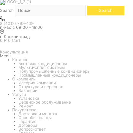
Количество
товара
Наружный
Search
Search
блок
мульти
системы
8 (4012) 799-109
Midea
пн-вс с 09:00 - 18:00
M-
OE-
Q1
г. Калининград
M4OE-
0
₽
0
Cart
28HFN8-
Q1
Консультация
Menu
Каталог
Бытовые кондиционеры
Мульти-сплит системы
Полупромышленные кондиционеры
Промышленные кондиционеры
О компании
История компании
Структура и персонал
Вакансии
Услуги
Установка
Сервисное обслуживание
Ремонт
Покупателю
Доставка и монтаж
Способы оплаты
Гарантия
Договора
Вопрос-ответ
Бренды