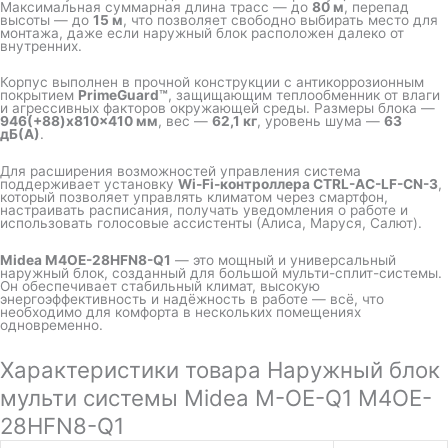
Максимальная суммарная длина трасс — до
80 м
, перепад
высоты — до
15 м
, что позволяет свободно выбирать место для
монтажа, даже если наружный блок расположен далеко от
внутренних.
Корпус выполнен в прочной конструкции с антикоррозионным
покрытием
PrimeGuard™
, защищающим теплообменник от влаги
и агрессивных факторов окружающей среды. Размеры блока —
946(+88)х810×410 мм
, вес —
62,1 кг
, уровень шума —
63
дБ(А)
.
Для расширения возможностей управления система
поддерживает установку
Wi-Fi-контроллера CTRL-AC-LF-CN-3
,
который позволяет управлять климатом через смартфон,
настраивать расписания, получать уведомления о работе и
использовать голосовые ассистенты (Алиса, Маруся, Салют).
Midea M4OE-28HFN8-Q1
— это мощный и универсальный
наружный блок, созданный для большой мульти-сплит-системы.
Он обеспечивает стабильный климат, высокую
энергоэффективность и надёжность в работе — всё, что
необходимо для комфорта в нескольких помещениях
одновременно.
Характеристики товара Наружный блок
мульти системы Midea M-OE-Q1 M4OE-
28HFN8-Q1