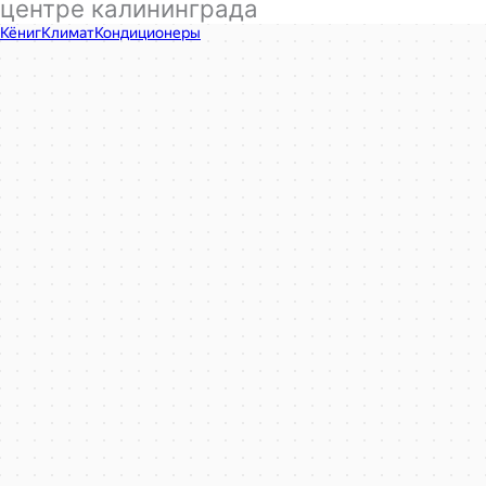
центре калининграда
КёнигКлимат
Кондиционеры в Калининграде
Установка кондиционеров в Калининграде