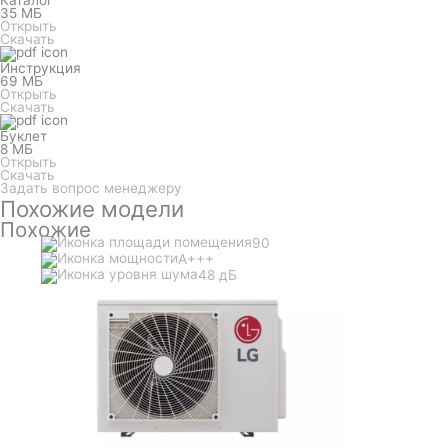
Каталог
35 МБ
Открыть
Скачать
Инструкция
69 МБ
Открыть
Скачать
Буклет
8 МБ
Открыть
Скачать
Задать вопрос менеджеру
Похожие модели
Похожие
90
A+++
48 дБ