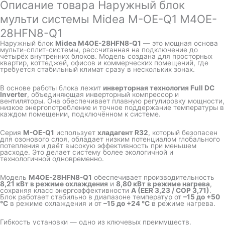
Описание товара Наружный блок
мульти системы Midea M-OE-Q1 M4OE-
28HFN8-Q1
Наружный блок
Midea M4OE-28HFN8-Q1
— это мощная основа
мульти-сплит-системы, рассчитанная на подключение до
четырёх внутренних блоков. Модель создана для просторных
квартир, коттеджей, офисов и коммерческих помещений, где
требуется стабильный климат сразу в нескольких зонах.
В основе работы блока лежит
инверторная технология Full DC
Inverter
, объединяющая инверторный компрессор и
вентиляторы. Она обеспечивает плавную регулировку мощности,
низкое энергопотребление и точное поддержание температуры в
каждом помещении, подключённом к системе.
Серия
M-OE-Q1
использует
хладагент R32
, который безопасен
для озонового слоя, обладает низким потенциалом глобального
потепления и даёт высокую эффективность при меньшем
расходе. Это делает систему более экологичной и
технологичной одновременно.
Модель
M4OE-28HFN8-Q1
обеспечивает производительность
8,21 кВт в режиме охлаждения
и
8,80 кВт в режиме нагрева
,
сохраняя класс энергоэффективности
A (EER 3,23 / COP 3,71)
.
Блок работает стабильно в диапазоне температур от
–15 до +50
°C
в режиме охлаждения и от
–15 до +24 °C
в режиме нагрева.
Гибкость установки — одно из ключевых преимуществ.