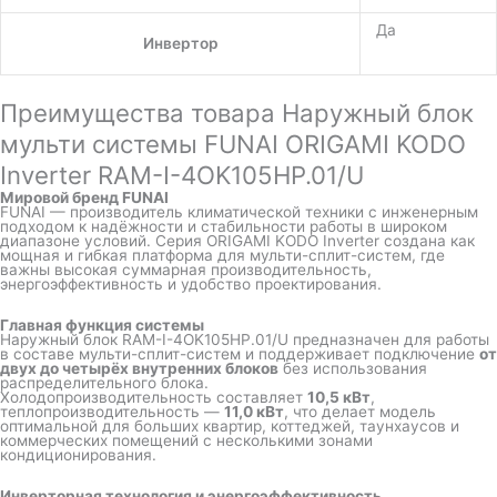
Да
Инвертор
Преимущества товара Наружный блок
мульти системы FUNAI ORIGAMI KODO
Inverter RAM-I-4OK105HP.01/U
Мировой бренд
FUNAI
FUNAI — производитель климатической техники с инженерным
подходом к надёжности и стабильности работы в широком
диапазоне условий. Серия ORIGAMI KODO Inverter создана как
мощная и гибкая платформа для мульти-сплит-систем, где
важны высокая суммарная производительность,
энергоэффективность и удобство проектирования.
Главная функция системы
Наружный блок RAM-I-4OK105HP.01/U предназначен для работы
в составе мульти-сплит-систем и поддерживает подключение
от
двух до четырёх внутренних блоков
без использования
распределительного блока.
Холодопроизводительность составляет
10,5 кВт
,
теплопроизводительность —
11,0 кВт
, что делает модель
оптимальной для больших квартир, коттеджей, таунхаусов и
коммерческих помещений с несколькими зонами
кондиционирования.
Инверторная технология и энергоэффективность