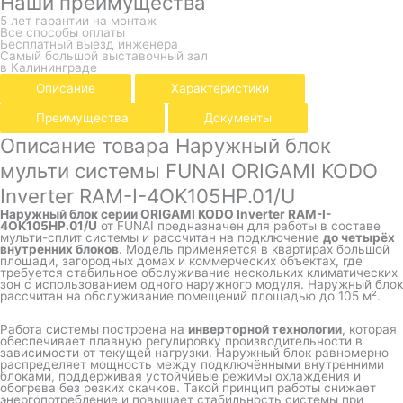
Наши преимущества
5 лет гарантии на монтаж
Все способы оплаты
Бесплатный выезд инженера
Самый большой выставочный зал
в Калининграде
Описание
Характеристики
Преимущества
Документы
Описание товара Наружный блок
мульти системы FUNAI ORIGAMI KODO
Inverter RAM-I-4OK105HP.01/U
Наружный блок серии ORIGAMI KODO Inverter RAM-I-
4OK105HP.01/U
от
FUNAI
предназначен для работы в составе
мульти-сплит системы и рассчитан на подключение
до четырёх
внутренних блоков
. Модель применяется в квартирах большой
площади, загородных домах и коммерческих объектах, где
требуется стабильное обслуживание нескольких климатических
зон с использованием одного наружного модуля. Наружный блок
рассчитан на обслуживание помещений площадью до 105 м².
Работа системы построена на
инверторной технологии
, которая
обеспечивает плавную регулировку производительности в
зависимости от текущей нагрузки. Наружный блок равномерно
распределяет мощность между подключёнными внутренними
блоками, поддерживая устойчивые режимы охлаждения и
обогрева без резких скачков. Такой принцип работы снижает
энергопотребление и повышает стабильность системы при