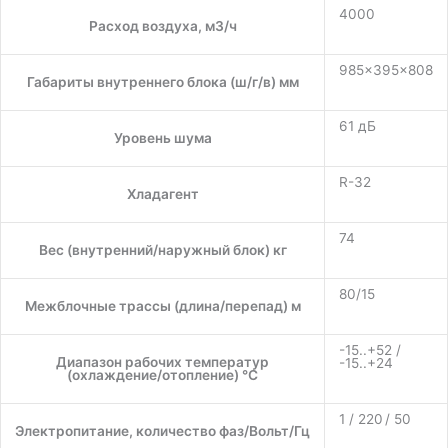
4000
Расход воздуха, м3/ч
985×395×808
Габариты внутреннего блока (ш/г/в) мм
61 дБ
Уровень шума
R-32
Хладагент
74
Вес (внутренний/наружный блок) кг
80/15
Межблочные трассы (длина/перепад) м
-15..+52 /
Диапазон рабочих температур
-15..+24
(охлаждение/отопление) °C
1 / 220 / 50
Электропитание, количество фаз/Вольт/Гц