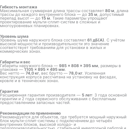
Гибкость монтажа
Максимальная суммарная длина трассы составляет
80 м
, длина
трассы до каждого внутреннего блока — до
35 м
, допустимый
перепад высот — до
15 м
. Такие параметры упрощают
проектирование мульти-сплит-систем в сложных и
многоуровневых планировках.
Уровень шума
Уровень шума наружного блока составляет
61 дБ(А)
. С учётом
высокой мощности и производительности это значение
соответствует требованиям для установки в жилых и
коммерческих зонах.
Габариты и вес
Габариты наружного блока —
985 × 808 × 395 мм
, размеры в
упаковке —
1105 × 895 × 495 мм
.
Вес нетто —
74,0 кг
, вес брутто —
78,0 кг
. Усиленная
конструкция корпуса рассчитана на установку на фасадах,
кровле и в технических зонах.
Гарантия
Расширенная гарантия производителя —
5 лет
: 3 года основной
гарантии и 2 года сервисного обслуживания с бесплатным
предоставлением запасных частей.
Рекомендации по применению
Рекомендуется для объектов, где требуется мощный наружный
блок мульти-сплит-системы с подключением до четырёх
внутренних блоков, высокой холодо- и
теплопроизводительностью, стабильной инверторной работой и