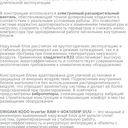
длительной эксплуатации.
В конструкции используется
электронный расширительный
вентиль
, обеспечивающий точное дозирование хладагента в
соответствии с реальными условиями работы. Это позволяет
системе корректно адаптироваться к изменениям температуры и
нагрузок, сохранять стабильность параметров и снижать износ
компрессора при одновременной работе нескольких внутренних
блоков.
Наружный блок рассчитан на круглогодичную эксплуатацию и
стабильно функционирует как в режиме охлаждения, так и в
режиме обогрева при пониженных температурах наружного
воздуха. Применение
хладагента R32
обеспечивает высокую
сезонную энергоэффективность и соответствует современным
экологическим требованиям к климатическому оборудованию.
Конструкция блока адаптирована для уличной установки и
защищена от внешних воздействий. Подключение внутренних
блоков выполняется без использования распределительного
модуля, что упрощает архитектуру системы и делает её более
предсказуемой при проектировании. В комплекте
предусмотрены
вибропопоры
, снижающие передачу вибраций
на строительные конструкции и повышающие комфорт в местах
размещения оборудования.
ORIGAMI KODO Inverter RAM-I-4OK105HP.01/U
— это мощный и
инженерно выверенный наружный блок для мульти-сплит
систем, ориентированный на стабильную работу,
энергоэффективность и аккуратную интеграцию в объекты с
несколькими климатическими зонами.