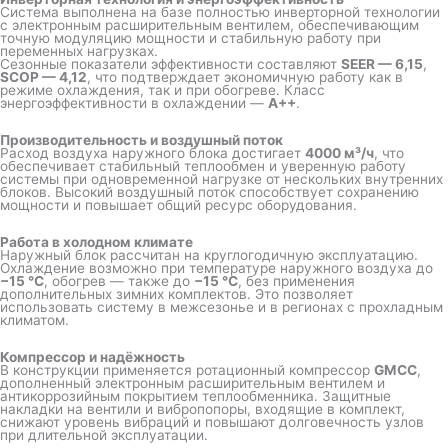
Система выполнена на базе полностью инверторной технологии
с электронным расширительным вентилем, обеспечивающим
точную модуляцию мощности и стабильную работу при
переменных нагрузках.
Сезонные показатели эффективности составляют
SEER — 6,15
,
SCOP — 4,12
, что подтверждает экономичную работу как в
режиме охлаждения, так и при обогреве. Класс
энергоэффективности в охлаждении —
A++
.
Производительность и воздушный поток
Расход воздуха наружного блока достигает
4000 м³/ч
, что
обеспечивает стабильный теплообмен и уверенную работу
системы при одновременной нагрузке от нескольких внутренних
блоков. Высокий воздушный поток способствует сохранению
мощности и повышает общий ресурс оборудования.
Работа в холодном климате
Наружный блок рассчитан на круглогодичную эксплуатацию.
Охлаждение возможно при температуре наружного воздуха до
−15 °C
, обогрев — также до
−15 °C
, без применения
дополнительных зимних комплектов. Это позволяет
использовать систему в межсезонье и в регионах с прохладным
климатом.
Компрессор и надёжность
В конструкции применяется ротационный компрессор
GMCC
,
дополненный электронным расширительным вентилем и
антикоррозийным покрытием теплообменника. Защитные
накладки на вентили и вибропопоры, входящие в комплект,
снижают уровень вибраций и повышают долговечность узлов
при длительной эксплуатации.