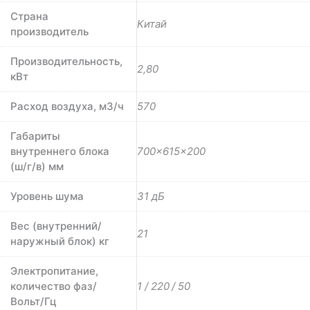
Страна
Китай
производитель
Производительность,
2,80
кВт
Расход воздуха, м3/ч
570
Габариты
внутреннего блока
700×615×200
(ш/г/в) мм
Уровень шума
31 дБ
Вес (внутренний/
21
наружный блок) кг
Электропитание,
количество фаз/
1 / 220 / 50
Вольт/Гц