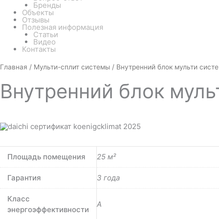
Бренды
Объекты
Отзывы
Полезная информация
Статьи
Видео
Контакты
Количество
Главная
/
Мульти-сплит системы
/ Внутренний блок мульти сист
товара
Внутренний
Внутренний
блок муль
блок
мульти
системы
Daichi
DA25AMMS1R
Площадь помещения
25 м²
Гарантия
3 года
Класс
A
энергоэффективности