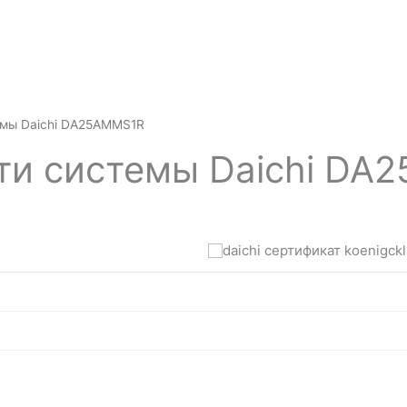
емы Daichi DA25AMMS1R
ти системы Daichi DA