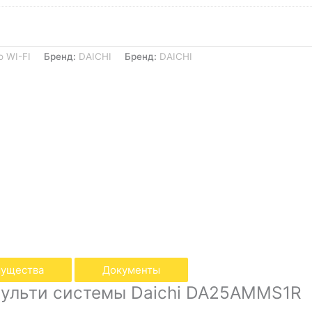
о WI-FI
Бренд:
DAICHI
Бренд:
DAICHI
ущества
Документы
мульти системы Daichi DA25AMMS1R