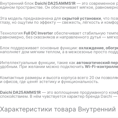
Внутренний блок
Daichi DA25AMMS1R
— это современное ре
едином пространстве. Он обеспечивает мягкое, равномерн
Эта модель предназначена для
скрытой установки
, что по
глазу, но ощутим по эффекту — свежесть, лёгкость и комфо
Технология
Full DC Inverter
обеспечивает стабильную темпер
равномерно, без сквозняков и направленного дутья — мягк
Блок поддерживает основные функции:
охлаждение, обогр
наполняет дом мягким теплом, а в межсезонье просто по
Интеллектуальные функции, такие как
автоматический пер
удобным. При желании можно подключить
Wi-Fi-контролле
Компактные размеры и высота корпуса всего 20 см позволя
и офисов, где ценят эстетику и функциональность.
Daichi DA25AMMS1R
— это воплощение продуманного комфо
спокойствием. В нём чувствуется характер бренда Daichi —
Характеристики товара Внутренний