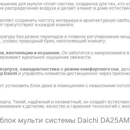
шение для мульти-сплит-систем, созданное для тех, кто х
ое распределение воздуха и делает климат в доме естеств
зволяет сохранить чистоту интерьера и архитектурную своб
рт присутствуют в каждой комнате.
атуру без резких перепадов и плавное регулирование мощн
о, словно природный бриз, наполняющий комнату.
ев, вентиляцию и осушение.
Он заботится о микроклимате в
ддерживает идеальное ощущение свежести.
езапуск
,
самодиагностика
и
режим комфортного сна
, де
р Daichi
и управлять климатом дистанционно через прило
ют установить блок даже в помещениях с невысокими потол
рта. Тихий, надёжный и незаметный, он создаёт естествен
 внимание к деталям, качество и гармония технологий с жи
 блок мульти системы Daichi DA25A