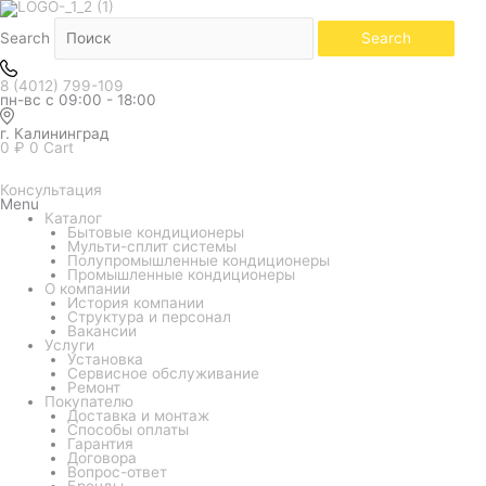
Количество
товара
Внутренний
Search
Search
блок
мульти
системы
8 (4012) 799-109
Daichi
пн-вс с 09:00 - 18:00
DA50AMFS1R/DPT03MA
(кассетный)
г. Калининград
0
₽
0
Cart
Консультация
Menu
Каталог
Бытовые кондиционеры
Мульти-сплит системы
Полупромышленные кондиционеры
Промышленные кондиционеры
О компании
История компании
Структура и персонал
Вакансии
Услуги
Установка
Сервисное обслуживание
Ремонт
Покупателю
Доставка и монтаж
Способы оплаты
Гарантия
Договора
Вопрос-ответ
Бренды