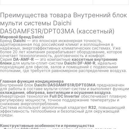
Преимущества товара Внутренний блок
мульти системы Daichi
DA50AMFS1R/DPT03MA (кассетный)
Мировой бренд Daichi
Бренд
Daichi
— это японская инженерная точность,
адаптированная под российский климат и воплощённая в
надёжных, энергоэффективных климатических системах. Уже
более 20 лет компания разрабатывает оборудование, которое
сочетает технологичность, долговечность и комфорт.
Серия
DA-AMF-R
— это компактные
кассетные внутренние
блоки
для мульти-сплит-систем
Daichi DF-AM-R
, идеально
подходящие для офисов, залов и помещений с подвесными
потолками, где требуется равномерное распределение воздуха.
Главная функция кондиционера
Внутренний блок
Daichi DA50AMFS1R/DPT03MA
предназначен
для работы в составе мульти-сплит-систем и выполняет функции
охлаждения, обогрева, вентиляции и осушения воздуха
.
Инверторная технология
Full DC Inverter
обеспечивает плавную
регулировку мощности, точное поддержание температуры и
снижение энергопотребления.
Система использует экологичный хладагент
R32
, повышающий
эффективность теплообмена и безопасный для окружающей
среды.
Конструктивные особенности и преимущества