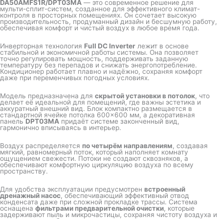
DA50AMFS1R/DPT03MA
— это современное решение для
мульти-сплит-систем, созданное для эффективного климат-
контроля в просторных помещениях. Он сочетает высокую
производительность, продуманный дизайн и бесшумную работу,
обеспечивая комфорт и чистый воздух в любое время года.
Инверторная технология
Full DC Inverter
лежит в основе
стабильной и экономичной работы системы. Она позволяет
точно регулировать мощность, поддерживать заданную
температуру без перепадов и снижать энергопотребление.
Кондиционер работает плавно и надёжно, сохраняя комфорт
даже при переменчивых погодных условиях.
Модель предназначена для
скрытой установки в потолок
, что
делает её идеальной для помещений, где важны эстетика и
аккуратный внешний вид. Блок компактно размещается в
стандартной ячейке потолка 600×600 мм, а декоративная
панель
DPT03MA
придаёт системе законченный вид,
гармонично вписываясь в интерьер.
Воздух распределяется
по четырём направлениям
, создавая
мягкий, равномерный поток, который наполняет комнату
ощущением свежести. Потоки не создают сквозняков, а
обеспечивают комфортную циркуляцию воздуха по всему
пространству.
Для удобства эксплуатации предусмотрен
встроенный
дренажный насос
, обеспечивающий эффективный отвод
конденсата даже при сложной прокладке трассы. Система
оснащена
фильтрами предварительной очистки
, которые
задерживают пыль и микрочастицы, сохраняя чистоту воздуха и