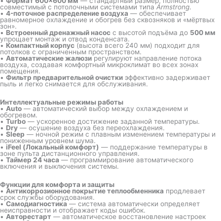
•
Формат 600×600 мм
— стандартный размер, полностью
совместимый с потолочными системами типа
Armstrong
.
•
4-поточное распределение воздуха
— обеспечивает
равномерное охлаждение и обогрев без сквозняков и «мёртвых
зон».
•
Встроенный дренажный насос
с высотой подъёма до
500 мм
упрощает монтаж и отвод конденсата.
•
Компактный корпус
(высота всего 240 мм) подходит для
потолков с ограниченным пространством.
•
Автоматические жалюзи
регулируют направление потока
воздуха, создавая комфортный микроклимат во всех зонах
помещения.
•
Фильтр предварительной очистки
эффективно задерживает
пыль и легко снимается для обслуживания.
Интеллектуальные режимы работы
•
Auto
— автоматический выбор между охлаждением и
обогревом.
•
Turbo
— ускоренное достижение заданной температуры.
•
Dry
— осушение воздуха без переохлаждения.
•
Sleep
— ночной режим с плавным изменением температуры и
пониженным уровнем шума.
•
iFeel (Локальный комфорт)
— поддержание температуры в
зоне пульта дистанционного управления.
•
Таймер 24 часа
— программирование автоматического
включения и выключения системы.
Функции для комфорта и защиты
•
Антикоррозионное покрытие теплообменника
продлевает
срок службы оборудования.
•
Самодиагностика
— система автоматически определяет
неисправности и отображает коды ошибок.
•
Авторестарт
— автоматическое восстановление настроек