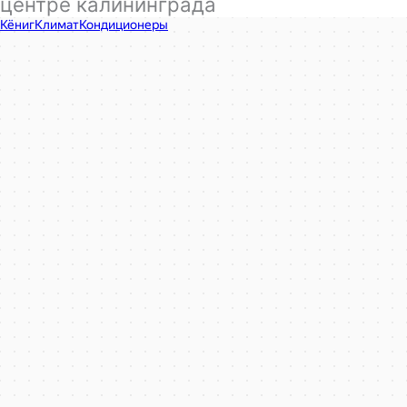
центре калининграда
КёнигКлимат
Кондиционеры в Калининграде
Установка кондиционеров в Калининграде