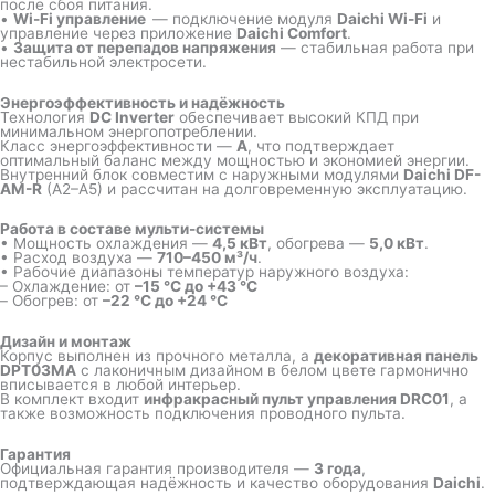
после сбоя питания.
•
Wi-Fi управление
— подключение модуля
Daichi Wi-Fi
и
управление через приложение
Daichi Comfort
.
•
Защита от перепадов напряжения
— стабильная работа при
нестабильной электросети.
Энергоэффективность и надёжность
Технология
DC Inverter
обеспечивает высокий КПД при
минимальном энергопотреблении.
Класс энергоэффективности —
A
, что подтверждает
оптимальный баланс между мощностью и экономией энергии.
Внутренний блок совместим с наружными модулями
Daichi DF-
AM-R
(A2–A5) и рассчитан на долговременную эксплуатацию.
Работа в составе мульти-системы
• Мощность охлаждения —
4,5 кВт
, обогрева —
5,0 кВт
.
• Расход воздуха —
710–450 м³/ч
.
• Рабочие диапазоны температур наружного воздуха:
– Охлаждение: от
–15 °C до +43 °C
– Обогрев: от
–22 °C до +24 °C
Дизайн и монтаж
Корпус выполнен из прочного металла, а
декоративная панель
DPT03MA
с лаконичным дизайном в белом цвете гармонично
вписывается в любой интерьер.
В комплект входит
инфракрасный пульт управления DRC01
, а
также возможность подключения проводного пульта.
Гарантия
Официальная гарантия производителя —
3 года
,
подтверждающая надёжность и качество оборудования
Daichi
.