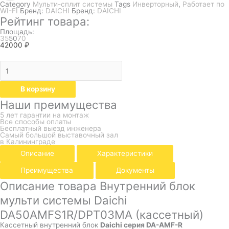
Category
Мульти-сплит системы
Tags
Инверторный
,
Работает по
WI-FI
Бренд:
DAICHI
Бренд:
DAICHI
Рейтинг товара:
Площадь:
35
50
70
42000
₽
В корзину
Наши преимущества
5 лет гарантии на монтаж
Все способы оплаты
Бесплатный выезд инженера
Самый большой выставочный зал
в Калининграде
Описание
Характеристики
Преимущества
Документы
Описание товара Внутренний блок
мульти системы Daichi
DA50AMFS1R/DPT03MA (кассетный)
Кассетный внутренний блок
Daichi серия DA-AMF-R