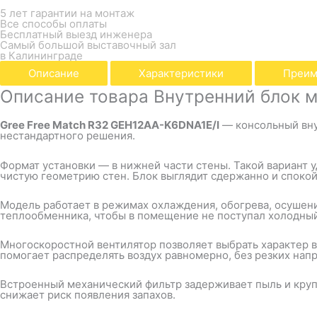
5 лет гарантии на монтаж
Все способы оплаты
Бесплатный выезд инженера
Самый большой выставочный зал
в Калининграде
Описание
Характеристики
Преим
Описание товара Внутренний блок м
Gree Free Match R32 GEH12AA-K6DNA1E/I
— консольный внут
нестандартного решения.
Формат установки — в нижней части стены. Такой вариант у
чистую геометрию стен. Блок выглядит сдержанно и спокой
Модель работает в режимах охлаждения, обогрева, осушени
теплообменника, чтобы в помещение не поступал холодный
Многоскоростной вентилятор позволяет выбрать характер в
помогает распределять воздух равномерно, без резких нап
Встроенный механический фильтр задерживает пыль и кру
снижает риск появления запахов.