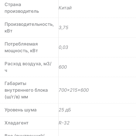
Страна
Китай
производитель
Производительность,
3,75
кВт
Потребляемая
0,03
мощность, кВт
Расход воздуха, м3/
600
ч
Габариты
внутреннего блока
700×215×600
(ш/г/в) мм
Уровень шума
25 дБ
Хладагент
R-32
Вес (внутренний/