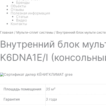
Бренды
Объекты
Отзывы
Полезная информация
Статьи
Видео
Контакты
Количество
Главная
/
Мульти-сплит системы
/ Внутренний блок мульти сист
товара
Внутренний
Внутренний
блок муль
блок
мульти
системы
Gree
K6DNA1E/I (консольны
Free
Match
R32
GEH12AA-
K6DNA1E/I
(консольный)
Площадь помещения
35 м²
Гарантия
3 года