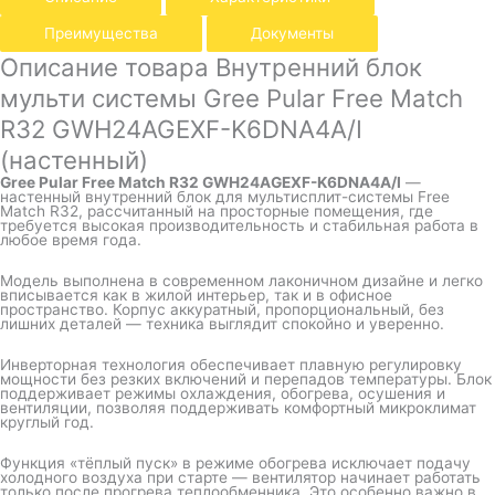
Преимущества
Документы
Описание товара Внутренний блок
мульти системы Gree Pular Free Match
R32 GWH24AGEXF-K6DNA4A/I
(настенный)
Gree Pular Free Match R32 GWH24AGEXF-K6DNA4A/I
—
настенный внутренний блок для мультисплит-системы Free
Match R32, рассчитанный на просторные помещения, где
требуется высокая производительность и стабильная работа в
любое время года.
Модель выполнена в современном лаконичном дизайне и легко
вписывается как в жилой интерьер, так и в офисное
пространство. Корпус аккуратный, пропорциональный, без
лишних деталей — техника выглядит спокойно и уверенно.
Инверторная технология обеспечивает плавную регулировку
мощности без резких включений и перепадов температуры. Блок
поддерживает режимы охлаждения, обогрева, осушения и
вентиляции, позволяя поддерживать комфортный микроклимат
круглый год.
Функция «тёплый пуск» в режиме обогрева исключает подачу
холодного воздуха при старте — вентилятор начинает работать
только после прогрева теплообменника. Это особенно важно в