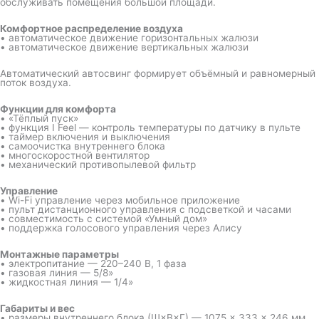
обслуживать помещения большой площади.
Комфортное распределение воздуха
• автоматическое движение горизонтальных жалюзи
• автоматическое движение вертикальных жалюзи
Автоматический автосвинг формирует объёмный и равномерный
поток воздуха.
Функции для комфорта
• «Тёплый пуск»
• функция I Feel — контроль температуры по датчику в пульте
• таймер включения и выключения
• самоочистка внутреннего блока
• многоскоростной вентилятор
• механический противопылевой фильтр
Управление
• Wi-Fi управление через мобильное приложение
• пульт дистанционного управления с подсветкой и часами
• совместимость с системой «Умный дом»
• поддержка голосового управления через Алису
Монтажные параметры
• электропитание — 220–240 В, 1 фаза
• газовая линия — 5/8»
• жидкостная линия — 1/4»
Габариты и вес
• размеры внутреннего блока (Ш×В×Г) — 1075 × 333 × 246 мм