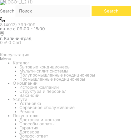
Количество
товара
Внутренний
Search
Search
блок
мульти
системы
8 (4012) 799-109
Gree
пн-вс с 09:00 - 18:00
Pular
Free
Match
г. Калининград
R32
0
₽
0
Cart
GWH24AGEXF-
K6DNA4A/I
(настенный)
Консультация
Menu
Каталог
Бытовые кондиционеры
Мульти-сплит системы
Полупромышленные кондиционеры
Промышленные кондиционеры
О компании
История компании
Структура и персонал
Вакансии
Услуги
Установка
Сервисное обслуживание
Ремонт
Покупателю
Доставка и монтаж
Способы оплаты
Гарантия
Договора
Вопрос-ответ
Бренды