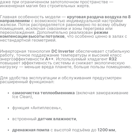
даже при ограниченном запотолочном пространстве —
инженерная магия без строительных жертв.
Главная особенность модели —
круговая раздача воздуха по 8
направлениям
с возможностью индивидуальной настройки
жалюзи. Поток распределяется равномерно по всему объёму
помещения, исключая сквозняки и зоны перегрева или
переохлаждения. Дополнительно реализован
режим
компенсации высоты потолков
, что особенно ценно в залах с
нестандартной геометрией.
Инверторная технология
DC Inverter
обеспечивает стабильную
работу, точное поддержание температуры и высокий класс
энергоэффективности
A++
. Используемый хладагент
R32
повышает эффективность системы и снижает экологическую
нагрузку — меньше вреда планете, больше пользы помещению.
Для удобства эксплуатации и обслуживания предусмотрен
расширенный функционал:
самоочистка теплообменника
(включая замораживание
Ice Clean),
функция «Антиплесень»,
встроенный
датчик влажности
,
дренажная помпа
с высотой подъёма до
1200 мм
,