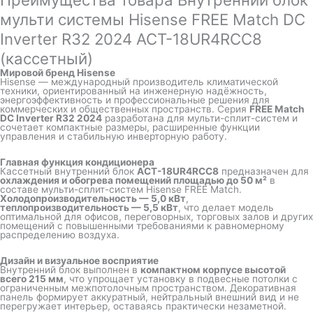
мульти системы Hisense FREE Match DC
Inverter R32 2024 ACT-18UR4RCC8
(кассетный)
Мировой бренд
Hisense
Hisense — международный производитель климатической
техники, ориентированный на инженерную надёжность,
энергоэффективность и профессиональные решения для
коммерческих и общественных пространств. Серия
FREE Match
DC Inverter R32 2024
разработана для мульти-сплит-систем и
сочетает компактные размеры, расширенные функции
управления и стабильную инверторную работу.
Главная функция кондиционера
Кассетный внутренний блок
ACT-18UR4RCC8
предназначен для
охлаждения и обогрева помещений площадью до 50 м²
в
составе мульти-сплит-систем Hisense FREE Match.
Холодопроизводительность — 5,0 кВт
,
теплопроизводительность — 5,5 кВт
, что делает модель
оптимальной для офисов, переговорных, торговых залов и других
помещений с повышенными требованиями к равномерному
распределению воздуха.
Дизайн и визуальное восприятие
Внутренний блок выполнен в
компактном корпусе высотой
всего 215 мм
, что упрощает установку в подвесные потолки с
ограниченным межпотолочным пространством. Декоративная
панель формирует аккуратный, нейтральный внешний вид и не
перегружает интерьер, оставаясь практически незаметной.