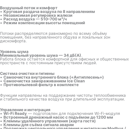
Воздушный поток и комфорт
•
Круговая раздача воздуха по 8 направлениям
•
Независимая регулировка жалюзи
•
Расход воздуха — 510–700 м³/ч
•
Режим компенсации высоты помещений
Потоки распределяются равномерно по всему объёму
помещения, без направленного обдува и локальных зон
дискомфорта.
Уровень шума
Минимальный уровень шума — 34 дБ(А)
.
Работа блока остаётся комфортной для офисных и общественных
пространств с постоянным присутствием людей.
Система очистки и гигиены
•
Самоочистка внутреннего блока («Антиплесень»)
•
Самоочистка замораживанием Ice Clean
•
Противопылевой фильтр в комплекте
Функции направлены на поддержание чистоты теплообменника
и стабильного качества воздуха при длительной эксплуатации.
Управление и интеграция
•
Wi-Fi Ready
— подготовлен для подключения Wi-Fi-модуля
•
Встроенный дренажный насос с подъёмом до 1200 мм
•
Клеммы удалённого управления (карта гостя)
•
Клеммы для съёма сигнала аварии
•
Поддержка центрального управления и интеграции Modbus /