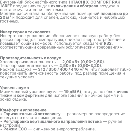
Внутренний блок настенного типа
HITACHI X-COMFORT RAK-
18REF
предназначен для
охлаждения и обогрева
воздуха в
составе мульти-сплит-системы.
Модель рассчитана на обслуживание помещений
площадью до
20 м²
и подходит для спален, детских, кабинетов и небольших
гостиных.
Инверторная технология
Инверторное управление обеспечивает плавную работу без
резких перепадов температуры, снижает энергопотребление и
повышает общий комфорт. Используется хладагент
R32
,
соответствующий современным экологическим требованиям.
Производительность и воздух
Холодопроизводительность —
2,00 кВт (0,90–2,50)
.
Теплопроизводительность —
2,50 кВт (0,90–3,20)
.
Расход воздуха —
312 / 350 / 400 / 440 м³/ч
, что позволяет гибко
подстраивать интенсивность работы под размер помещения и
текущие условия.
Уровень шума
Минимальный уровень шума —
19 дБ(A)
, что делает блок
очень
тихим и комфортным
для использования в ночное время и в
зонах отдыха.
Комфорт и управление
•
Горизонтальный автосвингу
— равномерное распределение
воздуха по высоте помещения.
•
Регулировка вертикального направления потока
— ручная
настройка.
•
Режим ECO
— сниженное энергопотребление.