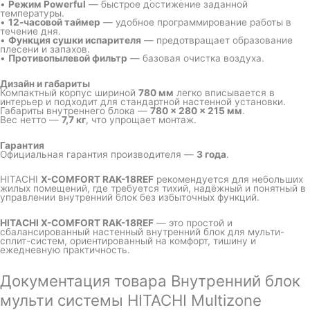
•
Режим Powerful
— быстрое достижение заданной
температуры.
•
12-часовой таймер
— удобное программирование работы в
течение дня.
•
Функция сушки испарителя
— предотвращает образование
плесени и запахов.
•
Противопылевой фильтр
— базовая очистка воздуха.
Дизайн и габариты
Компактный корпус шириной
780 мм
легко вписывается в
интерьер и подходит для стандартной настенной установки.
Габариты внутреннего блока —
780 × 280 × 215 мм
.
Вес нетто —
7,7 кг
, что упрощает монтаж.
Гарантия
Официальная гарантия производителя —
3 года
.
HITACHI
X-COMFORT RAK-18REF
рекомендуется для небольших
жилых помещений, где требуется тихий, надёжный и понятный в
управлении внутренний блок без избыточных функций.
HITACHI X-COMFORT RAK-18REF
— это простой и
сбалансированный настенный внутренний блок для мульти-
сплит-систем, ориентированный на комфорт, тишину и
ежедневную практичность.
Документация товара Внутренний блок
мульти системы HITACHI Multizone