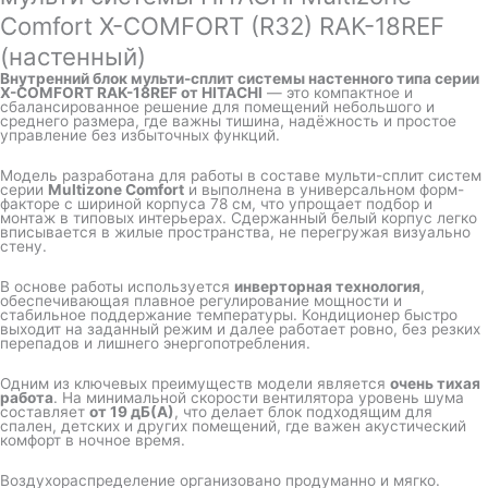
Comfort X-COMFORT (R32) RAK-18REF
(настенный)
Внутренний блок мульти-сплит системы настенного типа серии
X-COMFORT RAK-18REF от
HITACHI
— это компактное и
сбалансированное решение для помещений небольшого и
среднего размера, где важны тишина, надёжность и простое
управление без избыточных функций.
Модель разработана для работы в составе мульти-сплит систем
серии
Multizone Comfort
и выполнена в универсальном форм-
факторе с шириной корпуса 78 см, что упрощает подбор и
монтаж в типовых интерьерах. Сдержанный белый корпус легко
вписывается в жилые пространства, не перегружая визуально
стену.
В основе работы используется
инверторная технология
,
обеспечивающая плавное регулирование мощности и
стабильное поддержание температуры. Кондиционер быстро
выходит на заданный режим и далее работает ровно, без резких
перепадов и лишнего энергопотребления.
Одним из ключевых преимуществ модели является
очень тихая
работа
. На минимальной скорости вентилятора уровень шума
составляет
от 19 дБ(А)
, что делает блок подходящим для
спален, детских и других помещений, где важен акустический
комфорт в ночное время.
Воздухораспределение организовано продуманно и мягко.