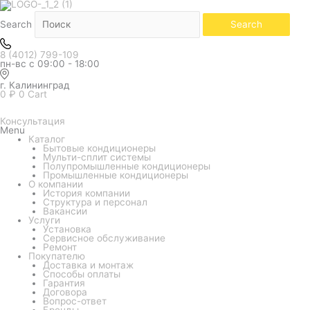
Количество
товара
Внутренний
Search
Search
блок
мульти
системы
8 (4012) 799-109
HITACHI
пн-вс с 09:00 - 18:00
Multizone
Comfort
X-
г. Калининград
COMFORT
0
₽
0
Cart
(R32)
RAK-
18REF
Консультация
(настенный)
Menu
Каталог
Бытовые кондиционеры
Мульти-сплит системы
Полупромышленные кондиционеры
Промышленные кондиционеры
О компании
История компании
Структура и персонал
Вакансии
Услуги
Установка
Сервисное обслуживание
Ремонт
Покупателю
Доставка и монтаж
Способы оплаты
Гарантия
Договора
Вопрос-ответ
Бренды