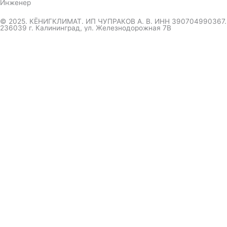
Инженер
© 2025. КЁНИГКЛИМАТ. ИП ЧУПРАКОВ А. В. ИНН 390704990367.
236039 г. Калининград, ул. Железнодорожная 7В
инженер ответит на вопрос
и даст совет по кондиционеру
Я даю согласие на обработку персональных данных в
соответствии с
Политикой конфиденциальности
Отправить
Оформление
заказа
Соглашаюсь с обработкой персональных данных, в
соответствии с
Политикой конфиденциальности компании
Отправить
выберите удобный мессенджер.
вышлем полный прайс-каталог