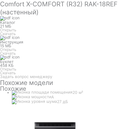
Comfort X-COMFORT (R32) RAK-18REF
(настенный)
Каталог
21 МБ
Открыть
Скачать
Инструкция
15 МБ
Открыть
Скачать
Буклет
458 КБ
Открыть
Скачать
Задать вопрос менеджеру
Похожие модели
Похожие
20 м²
A
27 дБ