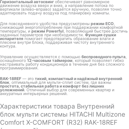
Горизонтальный автосвинг
обеспечивает равномерное
движение воздуха вверх и вниз, а направление потока по
вертикали (влево–вправо) задаётся вручную, позволяя точно
адаптировать подачу воздуха под планировку комнаты.
Для повседневного удобства предусмотрены
режим ECO
,
снижающий энергопотребление при поддержании комфортной
температуры, и
режим Powerful
, позволяющий быстрее достичь
заданных параметров при необходимости.
Функция сушки
испарителя
помогает предотвратить образование влаги и
плесени внутри блока, поддерживая чистоту внутреннего
контура.
Управление осуществляется с помощью
беспроводного пульта
,
оснащённого
12-часовым таймером
, который позволяет гибко
настраивать работу кондиционера в течение дня без сложного
программирования.
RAK-18REF
— это
тихий, компактный и надёжный внутренний
блок
, оптимальный для мульти-сплит систем, где важны
простота, стабильная работа и комфорт без лишних
усложнений
. Отличный выбор для современных квартир и
аккуратных интерьерных решений.
Характеристики товара Внутренний
блок мульти системы HITACHI Multizone
Comfort X-COMFORT (R32) RAK-18REF