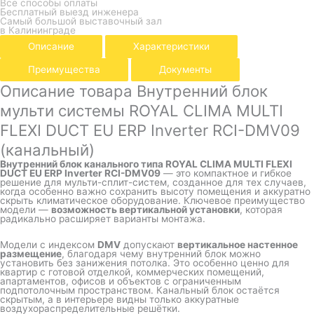
Все способы оплаты
Бесплатный выезд инженера
Самый большой выставочный зал
в Калининграде
Описание
Характеристики
Преимущества
Документы
Описание товара Внутренний блок
мульти системы ROYAL CLIMA MULTI
FLEXI DUCT EU ERP Inverter RCI-DMV09
(канальный)
Внутренний блок канального типа ROYAL CLIMA MULTI FLEXI
DUCT EU ERP Inverter RCI-DMV09
— это компактное и гибкое
решение для мульти-сплит-систем, созданное для тех случаев,
когда особенно важно сохранить высоту помещения и аккуратно
скрыть климатическое оборудование. Ключевое преимущество
модели —
возможность вертикальной установки
, которая
радикально расширяет варианты монтажа.
Модели с индексом
DMV
допускают
вертикальное настенное
размещение
, благодаря чему внутренний блок можно
установить без занижения потолка. Это особенно ценно для
квартир с готовой отделкой, коммерческих помещений,
апартаментов, офисов и объектов с ограниченным
подпотолочным пространством. Канальный блок остаётся
скрытым, а в интерьере видны только аккуратные
воздухораспределительные решётки.