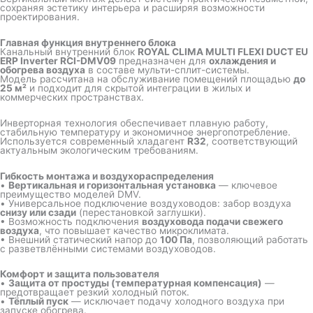
сохраняя эстетику интерьера и расширяя возможности
проектирования.
Главная функция внутреннего блока
Канальный внутренний блок
ROYAL CLIMA MULTI FLEXI DUCT EU
ERP Inverter RCI-DMV09
предназначен для
охлаждения и
обогрева воздуха
в составе мульти-сплит-системы.
Модель рассчитана на обслуживание помещений площадью
до
25 м²
и подходит для скрытой интеграции в жилых и
коммерческих пространствах.
Инверторная технология обеспечивает плавную работу,
стабильную температуру и экономичное энергопотребление.
Используется современный хладагент
R32
, соответствующий
актуальным экологическим требованиям.
Гибкость монтажа и воздухораспределения
•
Вертикальная и горизонтальная установка
— ключевое
преимущество моделей DMV.
• Универсальное подключение воздуховодов: забор воздуха
снизу или сзади
(перестановкой заглушки).
• Возможность подключения
воздуховода подачи свежего
воздуха
, что повышает качество микроклимата.
• Внешний статический напор до
100 Па
, позволяющий работать
с разветвлёнными системами воздуховодов.
Комфорт и защита пользователя
•
Защита от простуды (температурная компенсация)
—
предотвращает резкий холодный поток.
•
Тёплый пуск
— исключает подачу холодного воздуха при
запуске обогрева.