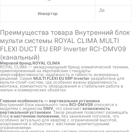
Да
Инвертор
Преимущества товара Внутренний блок
мульти системы ROYAL CLIMA MULTI
FLEXI DUCT EU ERP Inverter RCI-DMV09
(канальный)
Мировой бренд ROYAL CLIMA
ROYAL CLIMA
— международный бренд климатической техники,
ориентированный на европейские стандарты
энергоэффективности, надёжность и гибкость инженерных
решений. Серия
MULTI FLEXI EU ERP Inverter
разработана для
мульти-сплит-систем, где особенно важны вариативность
монтажа, компактность оборудования и стабильная работа в
жилых и коммерческих объектах.
Главная особенность — вертикальная установка
Внутренний блок канального типа
RCI-DMV09
относится к
моделям с индексом
DMV
, что означает
возможность
вертикальной установки
. Такое решение позволяет размещать
блок
в настенном положении
, без занижения потолков, что
особенно актуально для квартир с ограниченной высотой,
апартаментов и объектов с жёсткими архитектурными
ограничениями.
Вертикальный монтаж делает систему практически незаметной,