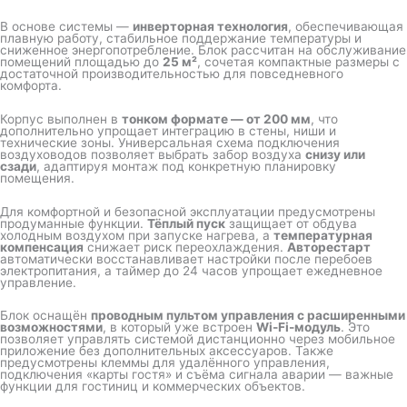
В основе системы —
инверторная технология
, обеспечивающая
плавную работу, стабильное поддержание температуры и
сниженное энергопотребление. Блок рассчитан на обслуживание
помещений площадью до
25 м²
, сочетая компактные размеры с
достаточной производительностью для повседневного
комфорта.
Корпус выполнен в
тонком формате — от 200 мм
, что
дополнительно упрощает интеграцию в стены, ниши и
технические зоны. Универсальная схема подключения
воздуховодов позволяет выбрать забор воздуха
снизу или
сзади
, адаптируя монтаж под конкретную планировку
помещения.
Для комфортной и безопасной эксплуатации предусмотрены
продуманные функции.
Тёплый пуск
защищает от обдува
холодным воздухом при запуске нагрева, а
температурная
компенсация
снижает риск переохлаждения.
Авторестарт
автоматически восстанавливает настройки после перебоев
электропитания, а таймер до 24 часов упрощает ежедневное
управление.
Блок оснащён
проводным пультом управления с расширенными
возможностями
, в который уже встроен
Wi-Fi-модуль
. Это
позволяет управлять системой дистанционно через мобильное
приложение без дополнительных аксессуаров. Также
предусмотрены клеммы для удалённого управления,
подключения «карты гостя» и съёма сигнала аварии — важные
функции для гостиниц и коммерческих объектов.