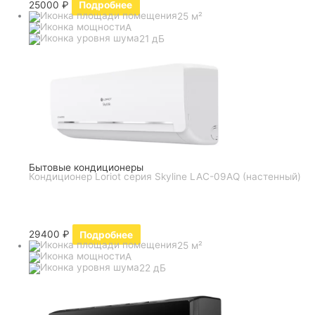
25000
₽
Подробнее
25 м²
A
21 дБ
Бытовые кондиционеры
Кондиционер Loriot серия Skyline LAC-09AQ (настенный)
29400
₽
Подробнее
25 м²
A
22 дБ