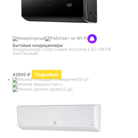
Бытовые кондиционеры
Кондиционер Loriot Серия Nocturne LAC-09TNI
(настенный)
42900
₽
Подробнее
25 м²
A++
22 дБ